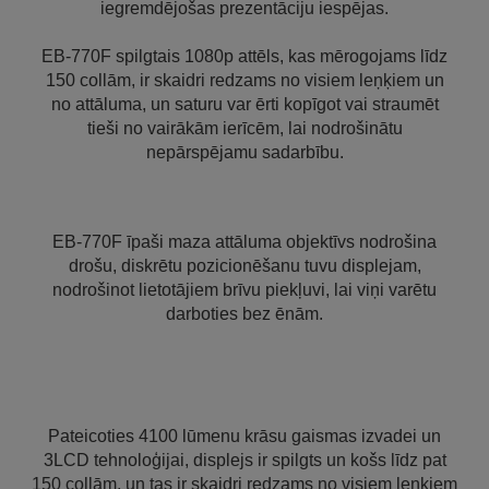
iegremdējošas prezentāciju iespējas.
EB-770F spilgtais 1080p attēls, kas mērogojams līdz
150 collām, ir skaidri redzams no visiem leņķiem un
no attāluma, un saturu var ērti kopīgot vai straumēt
tieši no vairākām ierīcēm, lai nodrošinātu
nepārspējamu sadarbību.
EB-770F īpaši maza attāluma objektīvs nodrošina
drošu, diskrētu pozicionēšanu tuvu displejam,
nodrošinot lietotājiem brīvu piekļuvi, lai viņi varētu
darboties bez ēnām.
Pateicoties 4100 lūmenu krāsu gaismas izvadei un
3LCD tehnoloģijai, displejs ir spilgts un košs līdz pat
150 collām, un tas ir skaidri redzams no visiem leņķiem