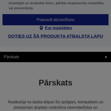
Izveidojiet un ierakstiet dzīvu, pilnībā visaptverošu nodarbību
vai prezentāciju
Pieprasīt atzvanīšanu
Kur iegādāties
DOTIES UZ ŠĀ PRODUKTA ATBALSTA LAPU
Pārskats
Pārskats
Neatkarīgi no darba telpas šis spilgtais, kompaktais un
pieejamais displejs nodrošina neierobežotas un