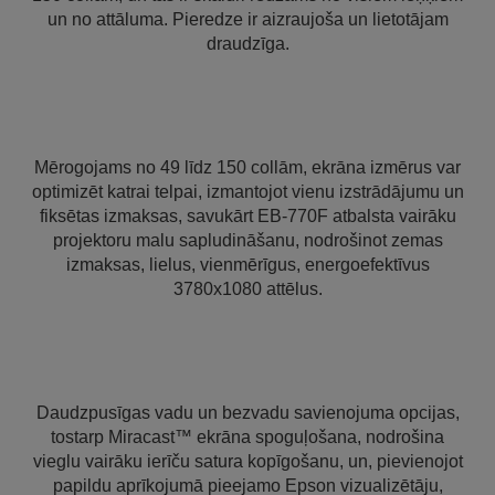
un no attāluma. Pieredze ir aizraujoša un lietotājam
draudzīga.
Mērogojams no 49 līdz 150 collām, ekrāna izmērus var
optimizēt katrai telpai, izmantojot vienu izstrādājumu un
fiksētas izmaksas, savukārt EB-770F atbalsta vairāku
projektoru malu sapludināšanu, nodrošinot zemas
izmaksas, lielus, vienmērīgus, energoefektīvus
3780x1080 attēlus.
Daudzpusīgas vadu un bezvadu savienojuma opcijas,
tostarp Miracast™ ekrāna spoguļošana, nodrošina
vieglu vairāku ierīču satura kopīgošanu, un, pievienojot
papildu aprīkojumā pieejamo Epson vizualizētāju,