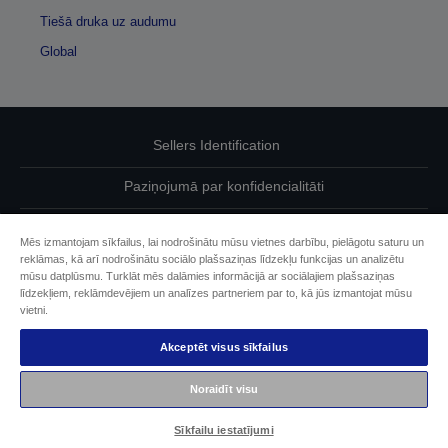
Tiešā druka uz audumu
Global
Sellers Identification
Paziņojumā par konfidencialitāti
EU Data Act Compliance
Mēs izmantojam sīkfailus, lai nodrošinātu mūsu vietnes darbību, pielāgotu saturu un
reklāmas, kā arī nodrošinātu sociālo plašsaziņas līdzekļu funkcijas un analizētu
Sazinieties ar mums par saviem datiem
mūsu datplūsmu. Turklāt mēs dalāmies informācijā ar sociālajiem plašsaziņas
līdzekļiem, reklāmdevējiem un analīzes partneriem par to, kā jūs izmantojat mūsu
Cookie Information
vietni.
Akceptēt visus sīkfailus
Epson apņemšanās pieejamības nodrošināšanā
Noraidīt visu
Autortiesības (c) 2026 Seiko Epson
Sīkfailu iestatījumi