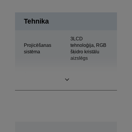
Tehnika
3LCD
Projicēšanas
tehnoloģija, RGB
sistēma
šķidro kristālu
aizslēgs
Šķidro kristālu
0,62 colla ar C2
displeja panelis
Fine