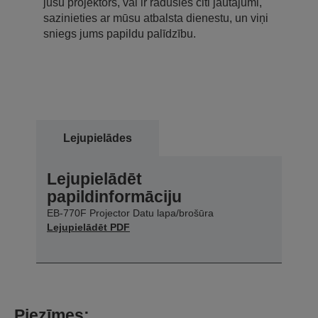
jūsu projektors, vai ir radušies citi jautājumi,
sazinieties ar mūsu atbalsta dienestu, un viņi
sniegs jums papildu palīdzību.
Lejupielādes
Lejupielādēt
papildinformāciju
EB-770F Projector Datu lapa/brošūra
Lejupielādēt PDF
Piezīmes: