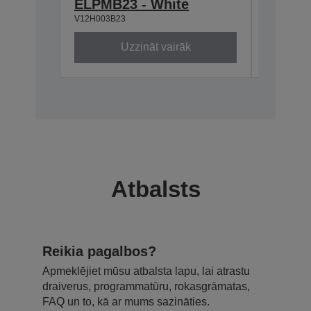
ELPMB23 - White
668-9
V12H003B23
V12H003P
Uzzināt vairāk
Atbalsts
Reikia pagalbos?
Apmeklējiet mūsu atbalsta lapu, lai atrastu
draiverus, programmatūru, rokasgrāmatas,
FAQ un to, kā ar mums sazināties.