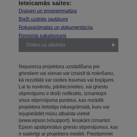
Ieteicamās saites:
Draiveri un programmatūra
Bieži uzdotie jautājumi
Rokasgrāmatas un dokumentācija
Remonta pakalpojumi
Doties uz atbalstu
Nepareiza projektora uzstādīšana pie
griestiem vai sienas var izraisīt tā nokrišanu,
kā rezultātā var rasties traumas vai bojājumi.
Lai to novērstu, pārliecinieties, vai griestu
stiprinājums ir droši nofiksēts, izmantojot
visus stiprinājuma punktus, kas norādīti
projektora lietotāja rokasgrāmatā, kuru var
lejupielādēt mūsu atbalsta vietnē
(www.epson.lv/support). Iesakām izmantot
Epson apstiprinātus griestu stiprinājumus, kas
ir saderīgi ar projektora modeli. Piestipriniet