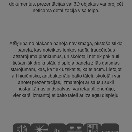
dokumentus, prezentācijas vai 3D objektus var projicēt
neticamā detalizācijā visā telpā.
Atšķirībā no plakanā paneļa nav smaga, plīstoša stikla
paneļa, kas noteiktos leņķos radītu traucējošus
atstarojuma plankumus, un skolotāji netiek pakļauti
tiešam šķidro kristālu displeja paneļa zilās gaismas
starojumam, kas, kā tiek uzskatīts, kaitē acīm. Lietojot
arī higiēnisku, antibakteriālu balto tāfeli, skolotāji var
anotēt prezentācijas, izmantojot ar sausu sūkli
noslaukāmas pildspalvas, vai ietaupīt enerģiju,
vienkārši izmantojiet balto tāfeli ar izslēgtu displeju.