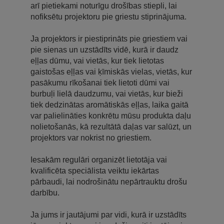
arī pietiekami noturīgu drošības stiepli, lai
nofiksētu projektoru pie griestu stiprinājuma.
Ja projektors ir piestiprināts pie griestiem vai
pie sienas un uzstādīts vidē, kurā ir daudz
eļļas dūmu, vai vietās, kur tiek lietotas
gaistošas eļļas vai ķīmiskās vielas, vietās, kur
pasākumu rīkošanai tiek lietoti dūmi vai
burbuļi lielā daudzumu, vai vietās, kur bieži
tiek dedzinātas aromātiskās eļļas, laika gaitā
var palielināties konkrētu mūsu produkta daļu
nolietošanās, kā rezultātā daļas var salūzt, un
projektors var nokrist no griestiem.
Iesakām regulāri organizēt lietotāja vai
kvalificēta speciālista veiktu iekārtas
pārbaudi, lai nodrošinātu nepārtrauktu drošu
darbību.
Ja jums ir jautājumi par vidi, kurā ir uzstādīts