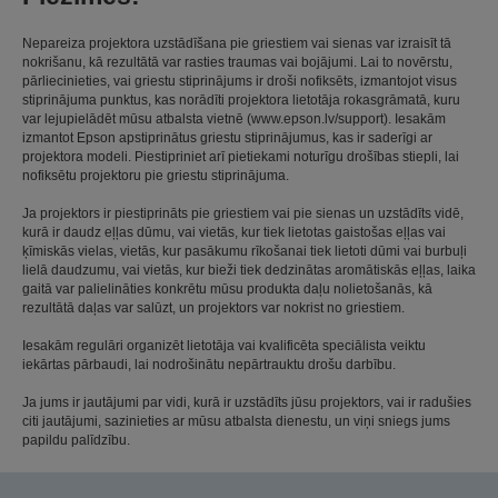
Nepareiza projektora uzstādīšana pie griestiem vai sienas var izraisīt tā
nokrišanu, kā rezultātā var rasties traumas vai bojājumi. Lai to novērstu,
pārliecinieties, vai griestu stiprinājums ir droši nofiksēts, izmantojot visus
stiprinājuma punktus, kas norādīti projektora lietotāja rokasgrāmatā, kuru
var lejupielādēt mūsu atbalsta vietnē (www.epson.lv/support). Iesakām
izmantot Epson apstiprinātus griestu stiprinājumus, kas ir saderīgi ar
projektora modeli. Piestipriniet arī pietiekami noturīgu drošības stiepli, lai
nofiksētu projektoru pie griestu stiprinājuma.
Ja projektors ir piestiprināts pie griestiem vai pie sienas un uzstādīts vidē,
kurā ir daudz eļļas dūmu, vai vietās, kur tiek lietotas gaistošas eļļas vai
ķīmiskās vielas, vietās, kur pasākumu rīkošanai tiek lietoti dūmi vai burbuļi
lielā daudzumu, vai vietās, kur bieži tiek dedzinātas aromātiskās eļļas, laika
gaitā var palielināties konkrētu mūsu produkta daļu nolietošanās, kā
rezultātā daļas var salūzt, un projektors var nokrist no griestiem.
Iesakām regulāri organizēt lietotāja vai kvalificēta speciālista veiktu
iekārtas pārbaudi, lai nodrošinātu nepārtrauktu drošu darbību.
Ja jums ir jautājumi par vidi, kurā ir uzstādīts jūsu projektors, vai ir radušies
citi jautājumi, sazinieties ar mūsu atbalsta dienestu, un viņi sniegs jums
papildu palīdzību.