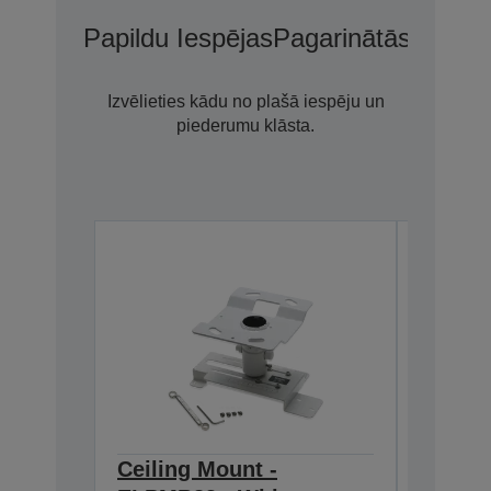
Papildu Iespējas
Pagarinātās Garant
Izvēlieties kādu no plašā iespēju un
piederumu klāsta.
Ceiling Mount -
Ceilin