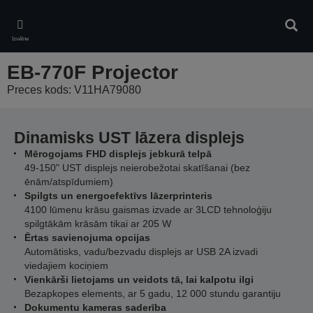
Skip
to
Meklē
main
Izvēlne
content
EB-770F Projector
Preces kods: V11HA79080
Dinamisks UST lāzera displejs
Mērogojams FHD displejs jebkurā telpā
49-150" UST displejs neierobežotai skatīšanai (bez
ēnām/atspīdumiem)
Spilgts un energoefektīvs lāzerprinteris
4100 lūmenu krāsu gaismas izvade ar 3LCD tehnoloģiju
spilgtākām krāsām tikai ar 205 W
Ērtas savienojuma opcijas
Automātisks, vadu/bezvadu displejs ar USB 2A izvadi
viedajiem kociņiem
Vienkārši lietojams un veidots tā, lai kalpotu ilgi
Bezapkopes elements, ar 5 gadu, 12 000 stundu garantiju
Dokumentu kameras saderība