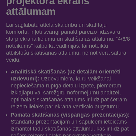
projektora ekrāns
attālumam
Lai saglabātu attēla skaidrību un skatītāju
komfortu, ir ļoti svarīgi panākt pareizo līdzsvaru
starp ekrāna lielumu un skatīšanās attālumu. “4/6/8
noteikums” kalpo kā vadlīnijas, lai noteiktu
atbilstošu skatīšanās attālumu, ņemot vērā satura
veidu:
Analītiskā skatīšanās (uz detaļām orientēti
uzdevumi):
Uzdevumiem, kuru veikšanai
nepieciešama rūpīga detaļu izpēte, piemēram,
izklājlapu vai sarežģītu noformējumu analīzei,
optimālais skatīšanās attālums ir līdz pat četrām
reizēm lielāks par ekrāna vertikālo augstumu.
Pamata skatīšanās (vispārīgas prezentācijas):
Standarta prezentācijām un sapulcēm ieteicams
izmantot tādu skatīšanās attālumu, kas ir līdz pat
sešām reizēm lielāks par ekrāna vertikālo