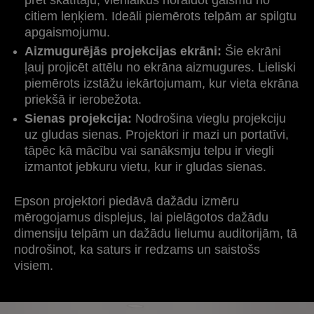
pret skatītāju, vienlaikus noraidot gaismu no
citiem leņķiem. Ideāli piemērots telpām ar spilgtu
apgaismojumu.
Aizmugurējās projekcijas ekrāni:
Šie ekrāni
ļauj projicēt attēlu no ekrāna aizmugures. Lieliski
piemērots izstāžu iekārtojumam, kur vieta ekrāna
priekšā ir ierobežota.
Sienas projekcija:
Nodrošina vieglu projekciju
uz gludas sienas. Projektori ir mazi un portatīvi,
tāpēc kā mācību vai sanāksmju telpu ir viegli
izmantot jebkuru vietu, kur ir gludas sienas.
Epson projektori piedāvā dažādu izmēru
mērogojamus displejus, lai pielāgotos dažādu
dimensiju telpām un dažādu lielumu auditorijām, tā
nodrošinot, ka saturs ir redzams un saistošs
visiem.