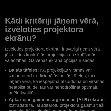
Kādi kritēriji jāņem vērā,
izvēloties projektora
ekrānu?
Izvēloties projektora ekrānu, ir svarīgi ņemt vērā
jūsu vides konkrētās projekcijas un skatīšanās
vajadzības. Galvenās ekrāna opcijas ir šādas:
Baltās tāfeles:
Kā projekcijas virsmas var
izmantot arī tradicionālās baltās tāfeles, taču
jāņem vērā, ka iespējama atspīduma un virsmas
neatbilstību dēļ tās var nenodrošināt optimālu
attēlu kvalitāti.
Apkārtējās gaismas atgrūšanas (ALR) ekrāni:
Izstrādāts tā, lai atstarotu projektora gaismu tieši