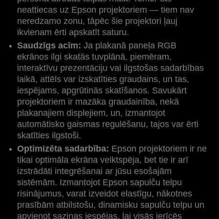
neattiecas uz Epson projektoriem — tiem nav
neredzamo zonu, tāpēc šie projektori ļauj
ikvienam ērti apskatīt saturu.
Saudzīgs acīm:
Ja plakanā paneļa RGB
ekrānos ilgi skatās tuvplānā, piemēram,
interaktīvu prezentāciju vai ilgstošas sadarbības
laikā, attēls var izskatīties graudains, un tas,
iespējams, apgrūtinās skatīšanos. Savukārt
projektoriem ir mazāka graudainība, nekā
plakanajiem displejiem, un, izmantojot
automātisko gaismas regulēšanu, tajos var ērti
skatīties ilgstoši.
Optimizēta sadarbība:
Epson projektoriem ir ne
tikai optimāla ekrāna veiktspēja, bet tie ir arī
izstrādāti integrēšanai ar jūsu esošajām
sistēmām. Izmantojot Epson sapulču telpu
risinājumus, varat izveidot elastīgu, nākotnes
prasībām atbilstošu, dinamisku sapulču telpu un
apvienot saziņas iespējas, lai visās ierīcēs