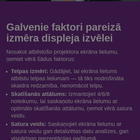
Galvenie faktori pareizā
izmēra displeja izvēlei
Nosakot atbilstošo projektora ekrāna lielumu,
ņemiet vērā šādus faktorus:
Telpas izmēri:
Gādājiet, lai ekrāna lielums
atbilstu telpas lielumam — tā tiks nodrošināta
skaidra redzamība, nenomācot telpu.
Skatīšanās attālums:
Izmantojiet 4/6/8
noteikumu, lai saskaņotu ekrāna lielumu ar
optimālo skatīšanās attālumu, ņemot vērā satura
veidu.
Satura veids:
Saskaņojiet ekrāna lielumu ar
satura veidu gan detalizētas datu analīzes, gan
vispārīgas prezentācijas gadījumā.