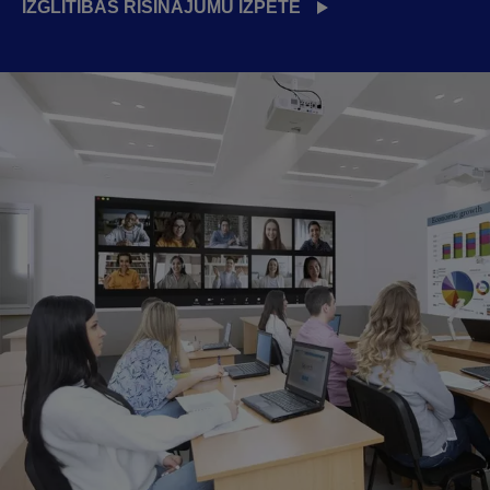
IZGLĪTĪBAS RISINĀJUMU IZPĒTE