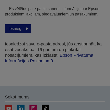
Es vēlētos pa e-pastu saņemt informāciju par Epson
produktiem, akcijām, piedāvājumiem un pasākumiem.
Iesniegt
Iesniedzot savu e-pasta adresi, jūs apstiprināt, ka
esat vecāks par 16 gadiem un piekrītat
nosacījumiem, kas izklāstīti
Epson Privātuma
Informācijas Paziņojumā
.
Paldies, ka iesniedzāt savu iesniegumu.
Mēs ar jums sazināsimies tuvāko darba dienu
Sekot mums
laikā.