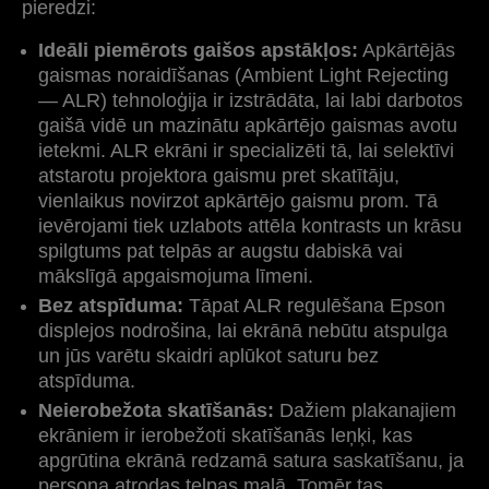
pieredzi:
Ideāli piemērots gaišos apstākļos:
Apkārtējās
gaismas noraidīšanas (Ambient Light Rejecting
— ALR) tehnoloģija ir izstrādāta, lai labi darbotos
gaišā vidē un mazinātu apkārtējo gaismas avotu
ietekmi. ALR ekrāni ir specializēti tā, lai selektīvi
atstarotu projektora gaismu pret skatītāju,
vienlaikus novirzot apkārtējo gaismu prom. Tā
ievērojami tiek uzlabots attēla kontrasts un krāsu
spilgtums pat telpās ar augstu dabiskā vai
mākslīgā apgaismojuma līmeni.
Bez atspīduma:
Tāpat ALR regulēšana Epson
displejos nodrošina, lai ekrānā nebūtu atspulga
un jūs varētu skaidri aplūkot saturu bez
atspīduma.
Neierobežota skatīšanās:
Dažiem plakanajiem
ekrāniem ir ierobežoti skatīšanās leņķi, kas
apgrūtina ekrānā redzamā satura saskatīšanu, ja
persona atrodas telpas malā. Tomēr tas