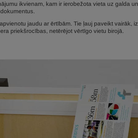
ājumu ikvienam, kam ir ierobežota vieta uz galda 
n dokumentus.
 apvienotu jaudu ar ērtībām. Tie ļauj paveikt vairāk,
ra priekšrocības, netērējot vērtīgo vietu birojā.