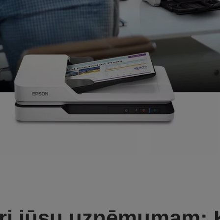
eri jūsu uzņēmumam: 