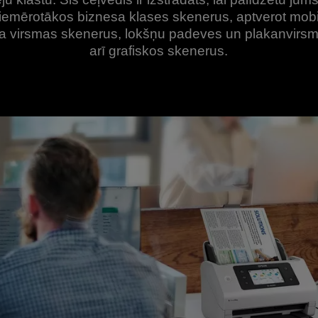
iemērotākos biznesa klases skenerus, aptverot mobi
a virsmas skenerus, lokšņu padeves un plakanvirsm
arī grafiskos skenerus.