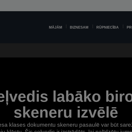
MĀJĀM
BIZNESAM
RŪPNIECĪBA
PR
ļvedis labāko bir
skeneru izvēlē
nesa klases dokumentu skeneru pasaulē var būt sarež
u klāstu. Šis ceļvedis ir izstrādāts, lai palīdzētu jums