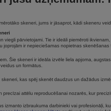
otāko skeneri, jums ir jāsaprot, kādi skeneru veidi 
eneri
un viegli pārvietojami. Tie ir ideāli piemēroti ikvienam
aču joprojām ir nepieciešamas nopietnas skenēšanas 
jiem. Šie skeneri ir ideāla izvēle liela apjoma, augst
 veidus un formātus.
īgi skeneri, kas spēj skenēt daudzus un dažādus izmē
 precīzai attēlu reproducēšanai nozarēs, kur precizitā
 izmanto izbraukuma darbinieki vai profesionāļi, kuri