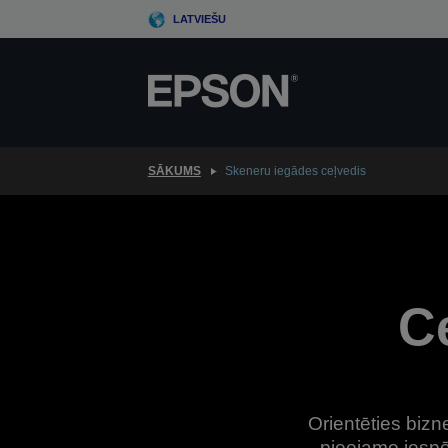
Skip
LATVIEŠU
to
main
content
SĀKUMS
Skeneru iegādes ceļvedis
Ce
Orientēties biz
pieejamo iespēj