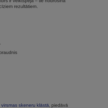
ors ir veiktspēja – tie nodrošina
cīziem rezultātiem.
.
spraudnis
 virsmas skeneru klāstā
, piedāvā