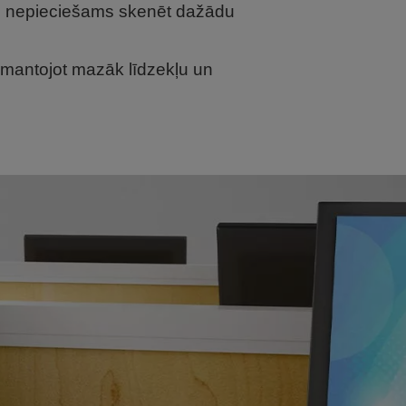
un nepieciešams skenēt dažādu
 izmantojot mazāk līdzekļu un