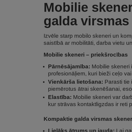
Mobilie skene
galda virsmas 
Izvēle starp mobilo skeneri un kom
saistībā ar mobilitāti, darba viet
Mobilie skeneri – priekšrocības
Pārnēsājamība:
Mobilie skeneri i
profesionāļiem, kuri bieži ceļo 
Vienkārša lietošana:
Parasti tie 
piemērotus ātrai skenēšanai, esot
Elastība:
Mobilie skeneri var dar
kur strāvas kontaktligzdas ir reti
Kompaktie galda virsmas skeneri
Lielāks ātrums un jauda:
Lai ga