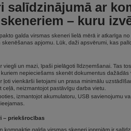
ri salīdzinājumā ar k
skeneriem – kuru izvē
pakto galda virsmas skeneri lielā mērā ir atkarīga n
u un skenēšanas apjomu. Lūk, daži apsvērumi, kas pa
r viegli un mazi, īpaši pielāgoti līdzņemšanai. Tas tos
vai kuriem nepieciešams skenēt dokumentus dažādās 
ir ļoti vienkārši lietojami un prasa minimālu uzstādīša
 ceļā, neizmantojot pastāvīgu darba vietu.
boties, izmantojot akumulatoru, USB savienojumu vai 
 pieejamas.
 – priekšrocības
n kompaktie galda virsmas skeneri joprojām ir salīdzi