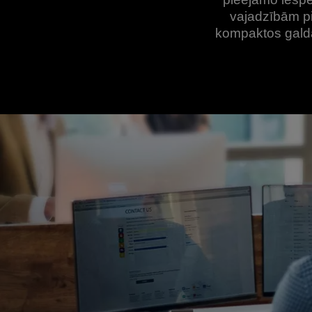
vajadzībām p
kompaktos gald