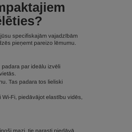
ompaktajiem
lēties?
o jūsu specifiskajām vajadzībām
līdzēs pieņemt pareizo lēmumu.
 padara par ideālu izvēli
vietās.
nu. Tas padara tos lieliski
Wi-Fi, piedāvājot elastību vidēs,
noši mazi, tie parasti piedāvā