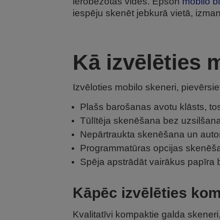
ierobežotās vidēs. Epson
mobilo b
iespēju skenēt jebkurā vietā, izman
Kā izvēlēties 
Izvēloties mobilo skeneri, pievēr
Plašs barošanas avotu klāsts, tos
Tūlītēja skenēšana bez uzsilšan
Nepārtraukta skenēšana un aut
Programmatūras opcijas skenēša
Spēja apstrādāt vairākus papīra
Kāpēc izvēlēties ko
Kvalitatīvi kompaktie galda skener