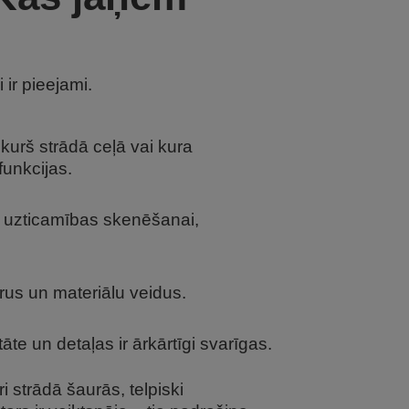
ir pieejami.
, kurš strādā ceļā vai kura
funkcijas.
as uzticamības skenēšanai,
rus un materiālu veidus.
te un detaļas ir ārkārtīgi svarīgas.
 strādā šaurās, telpiski