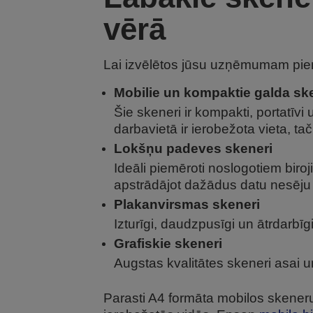
vērā
Lai izvēlētos jūsu uzņēmumam piemēr
Mobilie un kompaktie galda sk
Šie skeneri ir kompakti, portatīvi 
darbavietā ir ierobežota vieta, t
Lokšņu padeves skeneri
Ideāli piemēroti noslogotiem biro
apstrādājot dažādus datu nesēju
Plakanvirsmas skeneri
Izturīgi, daudzpusīgi un ātrdarb
Grafiskie skeneri
Augstas kvalitātes skeneri asai un
Parasti A4 formāta mobilos skenerus