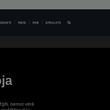
ODUKTI
TINTE
PAR
ATBALSTS
oja
ģīti, ņemot vērā
 izvēlēties jūsu