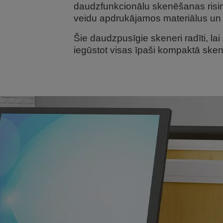
daudzfunkcionālu skenēšanas risin
veidu apdrukājamos materiālus u
Šie daudzpusīgie skeneri radīti, lai
iegūstot visas īpaši kompaktā skene