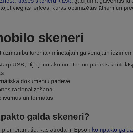
iznesa klases skeneru klāsta
gadījumā galvenais fakt
tojot vieglas ierīces, kuras optimizētas ātriem un pre
mobilo skeneri
siet uzmanību turpmāk minētajām galvenajām iezīmēm
tarp USB, litija jonu akumulatori un parasts kontakt
as
omātiska dokumentu padeve
nas racionalizēšanai
 blīvumus un formātus
mpakto galda skeneri?
i, piemēram, tie, kas atrodami Epson
kompakto galda