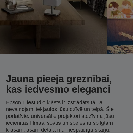
Jauna pieeja greznībai,
kas iedvesmo eleganci
Epson Lifestudio klāsts ir izstrādāts tā, lai
nevainojami iekļautos jūsu dzīvē un telpā. Šie
portatīvie, universālie projektori atdzīvina jūsu
iecienītās filmas, šovus un spēles ar spilgtām
krāsām, asām detaļām un iespaidīgu skaņu.