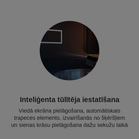
Inteliģenta tūlītēja iestatīšana
Viedā ekrāna pielāgošana, automātiskais
trapeces elements, izvairīšanās no šķēršļiem
un sienas krāsu pielāgošana dažu sekužu laikā