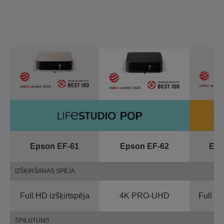
Epson EF-61
Epson EF-62
Eps
IZŠĶIRŠANAS SPĒJA
Full HD izšķirtspēja
4K PRO-UHD
Full HD
SPILGTUMS