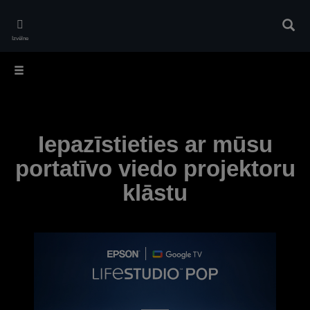
Skip
to
Meklē
main
Izvēlne
content
Iepazīstieties ar mūsu
portatīvo viedo projektoru
klāstu