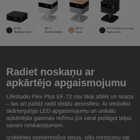
Radiet noskaņu ar
apkārtējo apgaismojumu
Lifestudio Flex Plus EF-72 nav tikai attēls un skaņa
– tas arī palīdz radīt ideālu atmosfēru. Ar iebūvēto
skārienjutīgo LED apgaismojumu un unikālu
apkārtējās gaismas režīmu jūs varat pielāgot telpu
savam noskaņojumam.
Izvēlieties nomierinošus toņus, siltu mirdzumu vai