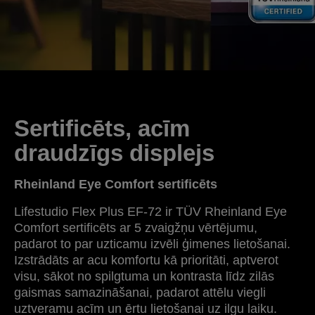
Sertificēts, acīm
draudzīgs displejs
Rheinland Eye Comfort sertificēts
Lifestudio Flex Plus EF-72 ir TÜV Rheinland Eye
Comfort sertificēts ar 5 zvaigžņu vērtējumu,
padarot to par uzticamu izvēli ģimenes lietošanai.
Izstrādāts ar acu komfortu kā prioritāti, aptverot
visu, sākot no spilgtuma un kontrasta līdz zilās
gaismas samazināšanai, padarot attēlu viegli
uztveramu acīm un ērtu lietošanai uz ilgu laiku.