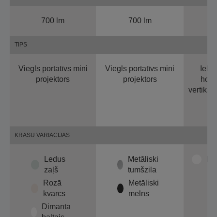
700 lm
700 lm
TIPS
Viegls portatīvs mini
Viegls portatīvs mini
Iebū
projektors
projektors
hori
vertikāl
KRĀSU VARIĀCIJAS
Ledus
Metāliski
Di
zaļš
tumšzila
Rozā
Metāliski
kvarcs
melns
Dimanta