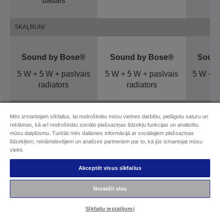
baltais
SKAĻRUŅI
Sound by Bose®
Sound by Bose®
Sound
5 W + 5 W + pasīvais
5 W + 5 W + pasīvais
5 W + 5
radiators
radiators
r
IEBŪVĒTA IZKLAIDE
Mēs izmantojam sīkfailus, lai nodrošinātu mūsu vietnes darbību, pielāgotu saturu un
reklāmas, kā arī nodrošinātu sociālo plašsaziņas līdzekļu funkcijas un analizētu
mūsu datplūsmu. Turklāt mēs dalāmies informācijā ar sociālajiem plašsaziņas
Google TV™
Google TV™
Goo
līdzekļiem, reklāmdevējiem un analīzes partneriem par to, kā jūs izmantojat mūsu
vietni.
APKĀRTĒJAIS APGAISMOJUMS
Akceptēt visus sīkfailus
Nē
Nē
Noraidīt visu
Sīkfailu iestatījumi