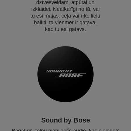
dzīvesveidam, atpūtai un
izklaidei. Neatkarīgi no tā, vai
tu esi mājās, ceļā vai rīko lielu
ballīti, tā vienmēr ir gatava,
kad tu esi gatavs.
Sound by Bose
Bagātīgs, telpu piepildošs audio, kas pielāgots