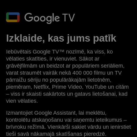
Izklaide, kas jums patīk
Iebūvētais Google TV™ nozīmē, ka viss, ko
vēlaties skatīties, ir vienuviet. Sākot ar
grāvējfilmām un beidzot ar populāriem seriāliem,
varat straumēt vairāk nekā 400 000 filmu un TV
pārraižu sēriju no populārākajām lietotnēm,
piemēram, Netflix, Prime Video, YouTube un citām
– viss ir skaisti sakārtots un gatavs lietošanai, kad
vien vēlaties.
Izmantojiet Google Assistant, lai meklētu,
kontrolētu atskaņošanu vai saņemtu ieteikumus –
brīvroku režīmā. Vienkārši sakiet vārdu un ienirstiet
tieši savā nākamajā skatīšanas pieredzē.