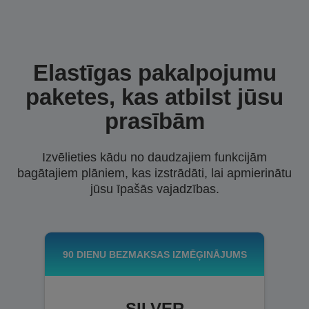
Elastīgas pakalpojumu
paketes, kas atbilst jūsu
prasībām
Izvēlieties kādu no daudzajiem funkcijām
bagātajiem plāniem, kas izstrādāti, lai apmierinātu
jūsu īpašās vajadzības.
90 DIENU BEZMAKSAS IZMĒĢINĀJUMS
SILVER