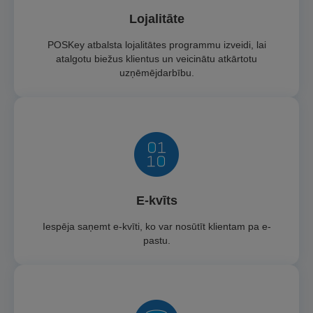
Lojalitāte
POSKey atbalsta lojalitātes programmu izveidi, lai
atalgotu biežus klientus un veicinātu atkārtotu
uzņēmējdarbību.
E-kvīts
Iespēja saņemt e-kvīti, ko var nosūtīt klientam pa e-
pastu.