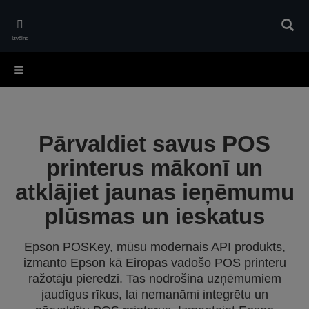
Skip
to
Meklē
main
Izvēlne
content
Pārvaldiet savus POS
printerus mākonī un
atklājiet jaunas ieņēmumu
plūsmas un ieskatus
Epson POSKey, mūsu modernais API produkts,
izmanto Epson kā Eiropas vadošo POS printeru
ražotāju pieredzi. Tas nodrošina uzņēmumiem
jaudīgus rīkus, lai nemanāmi integrētu un