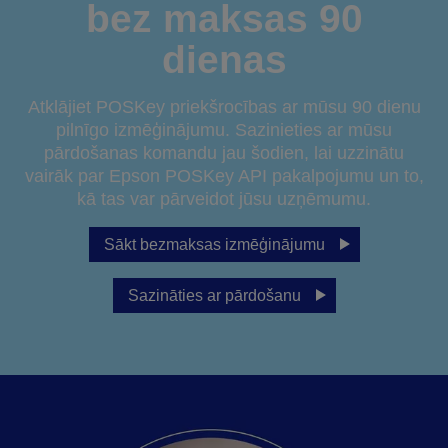
bez maksas 90
dienas
Atklājiet POSKey priekšrocības ar mūsu 90 dienu
pilnīgo izmēģinājumu. Sazinieties ar mūsu
pārdošanas komandu jau šodien, lai uzzinātu
vairāk par Epson POSKey API pakalpojumu un to,
kā tas var pārveidot jūsu uzņēmumu.
Sākt bezmaksas izmēģinājumu
Sazināties ar pārdošanu