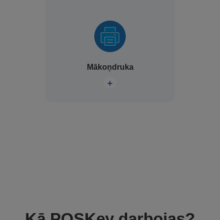
Mākoņdruka
+
Kā POSKey darbojas?