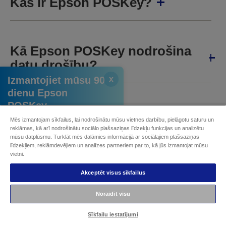
Kas ir Epson POSKey?
Kā Epson POSKey nodrošina
datu drošību?
Izmantojiet mūsu 90
x
dienu Epson
POSKey
Vai varu integrēt Epson
izmēģinājuma
Mēs izmantojam sīkfailus, lai nodrošinātu mūsu vietnes darbību, pielāgotu saturu un
POSKey savā esošajā POS
versiju
reklāmas, kā arī nodrošinātu sociālo plašsaziņas līdzekļu funkcijas un analizētu
mūsu datplūsmu. Turklāt mēs dalāmies informācijā ar sociālajiem plašsaziņas
sistēmā?
līdzekļiem, reklāmdevējiem un analīzes partneriem par to, kā jūs izmantojat mūsu
Reģistrējieties 90
vietni.
dienu izmēģinājumam
Akceptēt visus sīkfailus
Kādus drukas pakalpojumus
Noraidīt visu
atbalsta Epson POSKey?
Sīkfailu iestatījumi