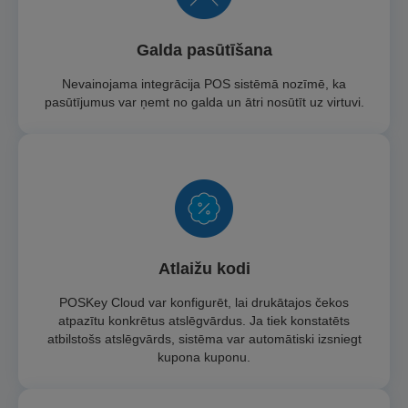
Galda pasūtīšana
Nevainojama integrācija POS sistēmā nozīmē, ka
pasūtījumus var ņemt no galda un ātri nosūtīt uz virtuvi.
Atlaižu kodi
POSKey Cloud var konfigurēt, lai drukātajos čekos
atpazītu konkrētus atslēgvārdus. Ja tiek konstatēts
atbilstošs atslēgvārds, sistēma var automātiski izsniegt
kupona kuponu.