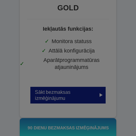
GOLD
Iekļautās funkcijas:
Monitora statuss
Attālā konfigurācija
Aparātprogrammatūras
atjauninājums
Sākt bezmaksas
izmēģinājumu
90 DIENU BEZMAKSAS IZMĒĢINĀJUMS