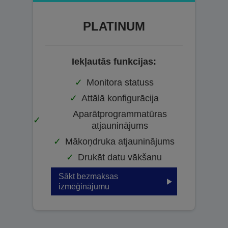
PLATINUM
Iekļautās funkcijas:
Monitora statuss
Attālā konfigurācija
Aparātprogrammatūras
atjauninājums
Mākoņdruka atjauninājums
Drukāt datu vākšanu
Sākt bezmaksas
izmēģinājumu