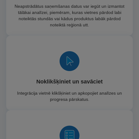
Neapstrādātus saņemšanas datus var iegūt un izmantot
tālākai analīzei, piemēram, kuras vietnes pārdod labi
noteiktās stundās vai kādus produktus labāk pārdod
noteiktā reģionā utt.
Noklikšķiniet un savāciet
Integrācija vietnē klikšķiniet un apkopojiet analīzes un
progresa pārskatus.