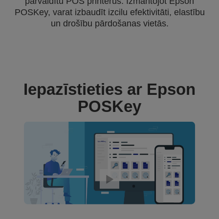
pārvaldītu POS printerus. Izmantojot Epson
POSKey, varat izbaudīt izcilu efektivitāti, elastību
un drošību pārdošanas vietās.
Iepazīstieties ar Epson
POSKey