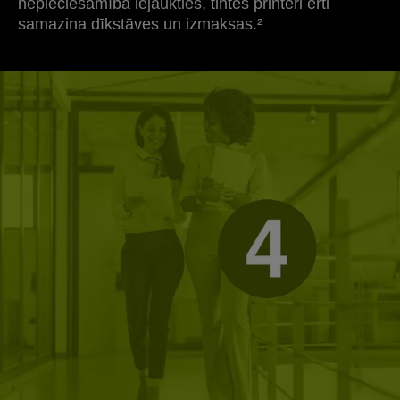
nepieciešamība iejaukties, tintes printeri ērti
samazina dīkstāves un izmaksas.²