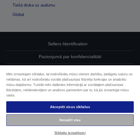
Tiešā druka uz audumu
Global
Sellers Identification
Paziņojumā par konfidencialitāti
EU Data Act Compliance
Mēs izmantojam sīkfailus, lai nodrošinātu mūsu vietnes darbību, pielāgotu saturu un
reklāmas, kā arī nodrošinātu sociālo plašsaziņas līdzekļu funkcijas un analizētu
Sazinieties ar mums par saviem datiem
mūsu datplūsmu. Turklāt mēs dalāmies informācijā ar sociālajiem plašsaziņas
līdzekļiem, reklāmdevējiem un analīzes partneriem par to, kā jūs izmantojat mūsu
Cookie Information
vietni.
Akceptēt visus sīkfailus
Epson apņemšanās pieejamības nodrošināšanā
Noraidīt visu
Autortiesības (c) 2026 Seiko Epson
Sīkfailu iestatījumi