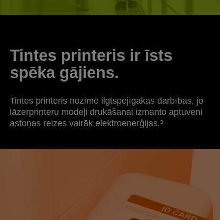
Tintes printeris ir īsts
spēka gājiens.
Tintes printeris nozīmē ilgtspējīgākas darbības, jo
lāzerprinteru modeļi drukāšanai izmanto aptuveni
astoņas reizes vairāk elektroenerģijas.³