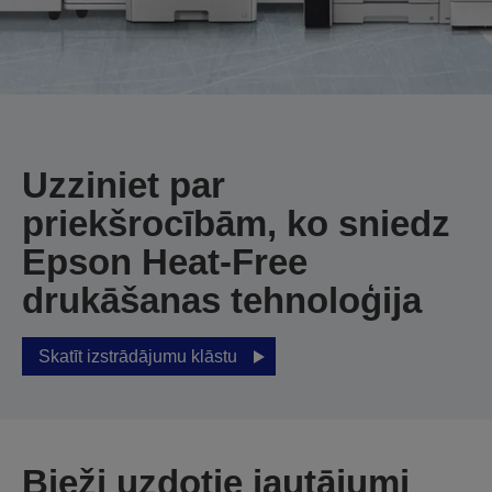
Uzziniet par
priekšrocībām, ko sniedz
Epson Heat-Free
drukāšanas tehnoloģija
Skatīt izstrādājumu klāstu
Bieži uzdotie jautājumi