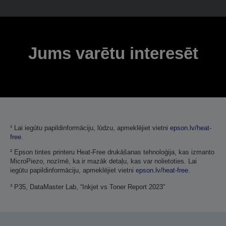
Jums varētu interesēt
¹ Lai iegūtu papildinformāciju, lūdzu, apmeklējiet vietni
epson.lv/heat-
free
.
² Epson tintes printeru Heat-Free drukāšanas tehnoloģija, kas izmanto
MicroPiezo, nozīmē, ka ir mazāk detaļu, kas var nolietoties. Lai
iegūtu papildinformāciju, apmeklējiet vietni
epson.lv/heat-free
.
³ P35, DataMaster Lab, “Inkjet vs Toner Report 2023”