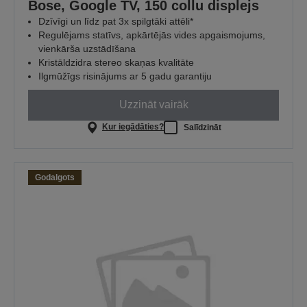
Bose, Google TV, 150 collu displejs
Dzīvīgi un līdz pat 3x spilgtāki attēli*
Regulējams statīvs, apkārtējās vides apgaismojums,
vienkārša uzstādīšana
Kristāldzidra stereo skaņas kvalitāte
Ilgmūžīgs risinājums ar 5 gadu garantiju
Uzzināt vairāk
Kur iegādāties?
Salīdzināt
Godalgots