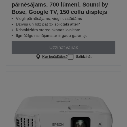
pārnēsājams, 700 lūmeni, Sound by
Bose, Google TV, 150 collu displejs
Viegli pārnēsājams, viegli uzstādāms
Dzīvīgi un līdz pat 3x spilgtāki attēli*
Kristāldzidra stereo skaņas kvalitāte
Ilgmūžīgs risinājums ar 5 gadu garantiju
Uzzināt vairāk
Kur iegādāties?
Salīdzināt