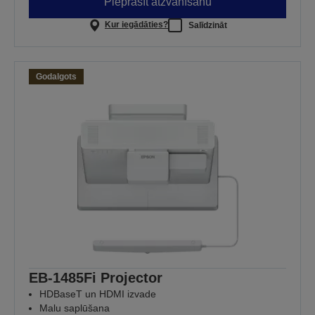
Pieprasīt atzvanīšanu
Kur iegādāties?
Salīdzināt
Godalgots
EB-1485Fi Projector
HDBaseT un HDMI izvade
Malu saplūšana