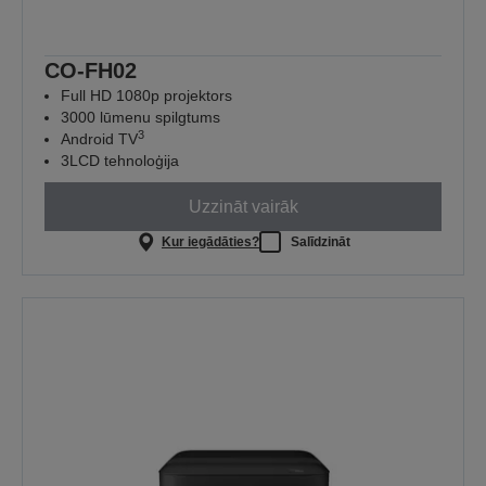
CO-FH02
Full HD 1080p projektors
3000 lūmenu spilgtums
3
Android TV
3LCD tehnoloģija
Uzzināt vairāk
Kur iegādāties?
Salīdzināt