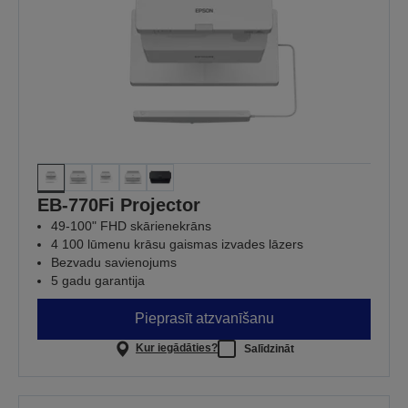
EB-770Fi Projector
49-100" FHD skārienekrāns
4 100 lūmenu krāsu gaismas izvades lāzers
Bezvadu savienojums
5 gadu garantija
Pieprasīt atzvanīšanu
Kur iegādāties?
Salīdzināt