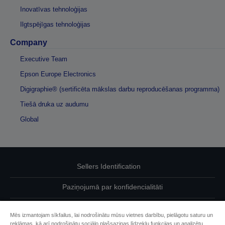
Inovatīvas tehnoloģijas
Ilgtspējīgas tehnoloģijas
Company
Executive Team
Epson Europe Electronics
Digigraphie® (sertificēta mākslas darbu reproducēšanas programma)
Tiešā druka uz audumu
Global
Sellers Identification
Paziņojumā par konfidencialitāti
EU Data Act Compliance
Mēs izmantojam sīkfailus, lai nodrošinātu mūsu vietnes darbību, pielāgotu saturu un
reklāmas, kā arī nodrošinātu sociālo plašsaziņas līdzekļu funkcijas un analizētu