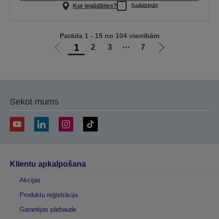
Kur iegādāties?
Salīdzināt
Parāda 1 - 15 no 104 vienībām
1
2
3
⋯
7
Iet
Iet
uz
uz
iepriekšējo
nākamo
lapu
lapu
Sekot mums
Klientu apkalpošana
Akcijas
Produktu reģistrācija
Garantijas pārbaude