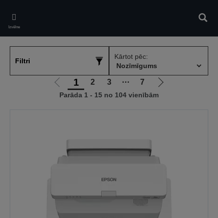
Skip
to
Meklē
main
Izvēlne
content
Kārtot pēc:
Filtri
1
2
3
⋯
7
Iet
Iet
Parāda 1 - 15 no 104 vienībām
uz
uz
iepriekšējo
nākamo
lapu
lapu