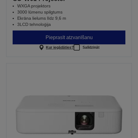
WXGA projektors
3000 lūmenu spilgtums
Ekrāna lielums līdz 9,6 m
3LCD tehnoloģija
Pieprasīt atzvanīšanu
Kur iegādāties?
Salīdzināt