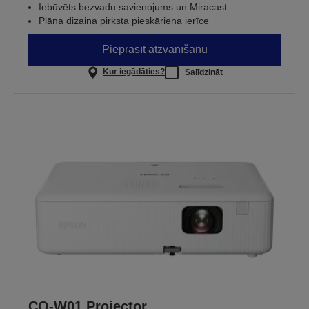
Iebūvēts bezvadu savienojums un Miracast
Plāna dizaina pirksta pieskāriena ierīce
Pieprasīt atzvanīšanu
Kur iegādāties?
Salīdzināt
CO-W01 Projector