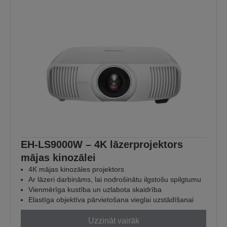
EH-LS9000W – 4K lāzerprojektors
mājas kinozālei
4K mājas kinozāles projektors
Ar lāzeri darbināms, lai nodrošinātu ilgstošu spilgtumu
Vienmērīga kustība un uzlabota skaidrība
Elastīga objektīva pārvietošana vieglai uzstādīšanai
Uzzināt vairāk