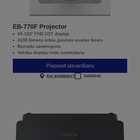
EB-770F Projector
49-150" FHD UST displejs
4100 lūmenu krāsu gaismas izvades lāzers
Bezvadu savienojums
Vairāku displeju malu savietošana
Pieprasīt atzvanīšanu
Kur iegādāties?
Salīdzināt