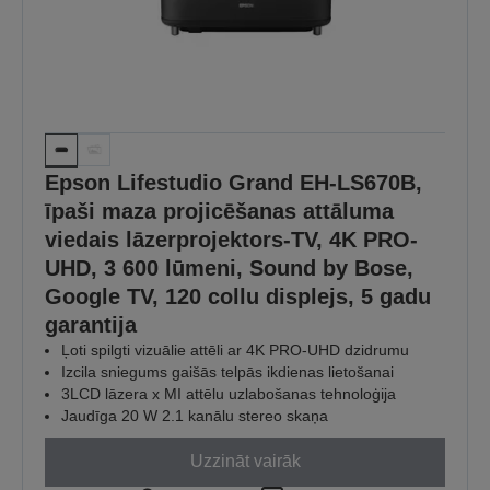
Epson Lifestudio Grand EH-LS670B,
īpaši maza projicēšanas attāluma
viedais lāzerprojektors-TV, 4K PRO-
UHD, 3 600 lūmeni, Sound by Bose,
Google TV, 120 collu displejs, 5 gadu
garantija
Ļoti spilgti vizuālie attēli ar 4K PRO-UHD dzidrumu
Izcila sniegums gaišās telpās ikdienas lietošanai
3LCD lāzera x MI attēlu uzlabošanas tehnoloģija
Jaudīga 20 W 2.1 kanālu stereo skaņa
Uzzināt vairāk