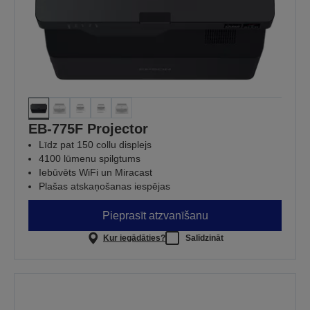
EB-775F Projector
Līdz pat 150 collu displejs
4100 lūmenu spilgtums
Iebūvēts WiFi un Miracast
Plašas atskaņošanas iespējas
Pieprasīt atzvanīšanu
Kur iegādāties?
Salīdzināt