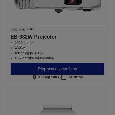
EB-982W Projector
4200 lūmeni
WXGA
Tehnoloģija 3LCD
1,6x optiskā tālummaiņa
Pieprasīt atzvanīšanu
Kur iegādāties?
Salīdzināt