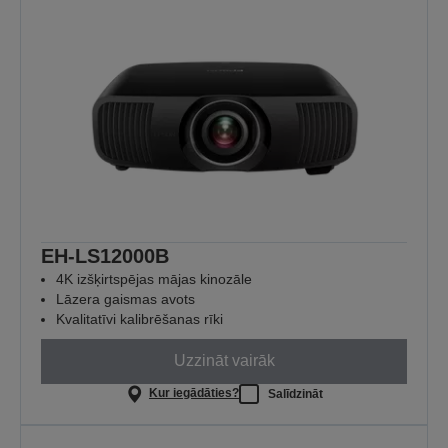
EH-LS12000B
4K izšķirtspējas mājas kinozāle
Lāzera gaismas avots
Kvalitatīvi kalibrēšanas rīki
Uzzināt vairāk
Kur iegādāties?
Salīdzināt