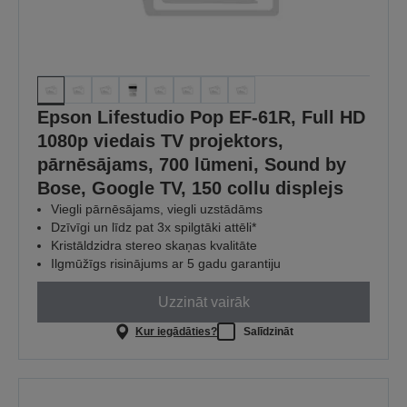
Epson Lifestudio Pop EF-61R, Full HD
1080p viedais TV projektors,
pārnēsājams, 700 lūmeni, Sound by
Bose, Google TV, 150 collu displejs
Viegli pārnēsājams, viegli uzstādāms
Dzīvīgi un līdz pat 3x spilgtāki attēli*
Kristāldzidra stereo skaņas kvalitāte
Ilgmūžīgs risinājums ar 5 gadu garantiju
Uzzināt vairāk
Kur iegādāties?
Salīdzināt