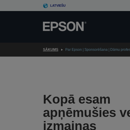
Skip
LATVIEŠU
to
main
content
SĀKUMS
Par Epson | Sponsorēšana | Dāmu profesi
Kopā esam
apņēmušies ve
izmaiņas