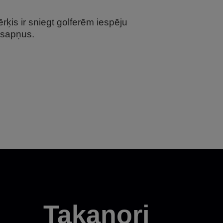
ķis ir sniegt golferēm iespēju
 sapņus.
Takanori