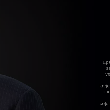
Eps
s
ve
karj
ir 
ceļoj