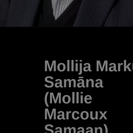
Mollija Mar
Samāna
(Mollie
Marcoux
Samaan),