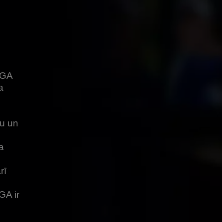
PGA
a
tu un
a
rī
GA ir