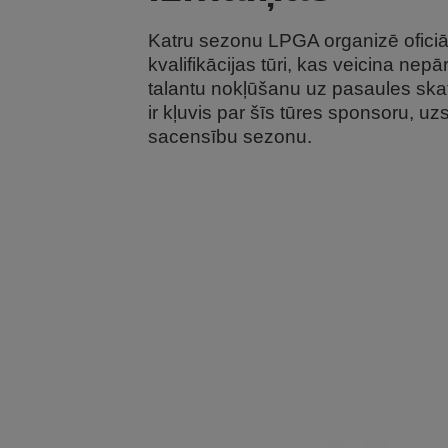
Katru sezonu LPGA organizē oficiā
kvalifikācijas tūri, kas veicina nepā
talantu nokļūšanu uz pasaules sk
ir kļuvis par šīs tūres sponsoru, uz
sacensību sezonu.