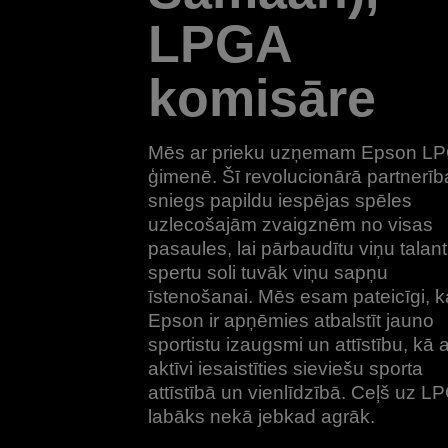
LPGA
komisāre
Mēs ar prieku uzņemam Epson L
ģimenē. Šī revolucionārā partnerīb
sniegs papildu iespējas spēles
uzlecošajām zvaigznēm no visas
pasaules, lai pārbaudītu viņu talan
spertu soli tuvāk viņu sapņu
īstenošanai. Mēs esam pateicīgi, k
Epson ir apņēmies atbalstīt jauno
sportistu izaugsmi un attīstību, kā a
aktīvi iesaistīties sieviešu sporta
attīstībā un vienlīdzībā. Ceļš uz LP
labāks nekā jebkad agrāk.