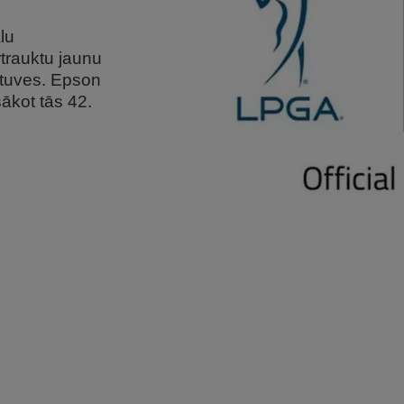
lu
rtrauktu jaunu
atuves. Epson
sākot tās 42.