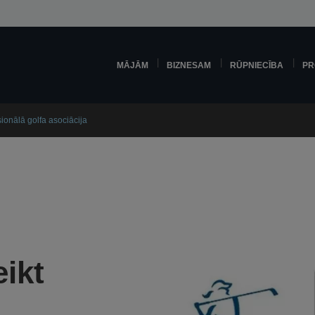
MĀJĀM
BIZNESAM
RŪPNIECĪBA
PR
onālā golfa asociācija
ikt