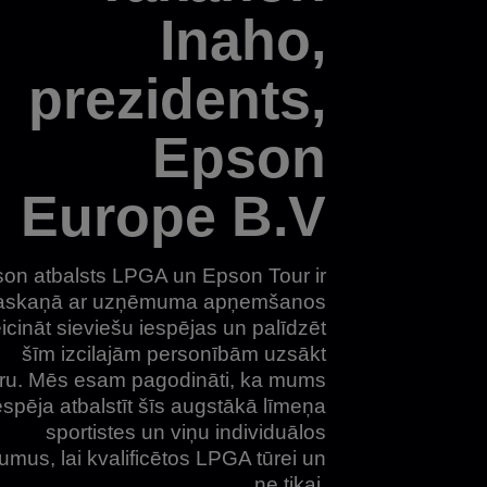
Inaho,
prezidents,
Epson
Europe B.V
on atbalsts LPGA un Epson Tour ir
askaņā ar uzņēmuma apņemšanos
icināt sieviešu iespējas un palīdzēt
šīm izcilajām personībām uzsākt
eru. Mēs esam pagodināti, ka mums
iespēja atbalstīt šīs augstākā līmeņa
sportistes un viņu individuālos
umus, lai kvalificētos LPGA tūrei un
ne tikai.