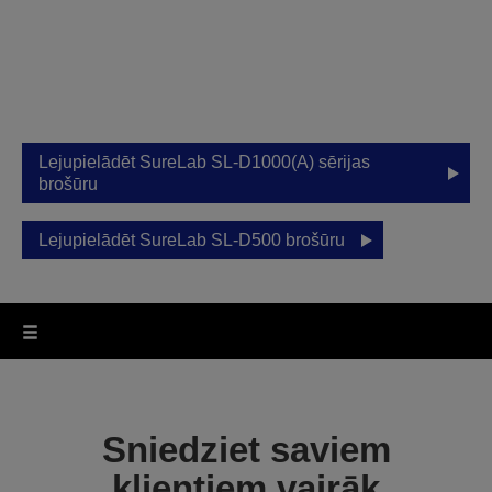
drukāšana
Izmantojot Epson SureLab D-sēriju,
iespējas uzņēmējdarbības paplašināšanai
ir nebeidzamas.
Lejupielādēt SureLab SL-D1000(A) sērijas
brošūru
Lejupielādēt SureLab SL-D500 brošūru
Sniedziet saviem
klientiem vairāk