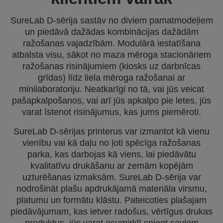
SureLab D-sērija sastāv no diviem pamatmodeļiem
un piedāvā dažādas kombinācijas dažādām
ražošanas vajadzībām. Modulārā iestatīšana
atbalsta visu, sākot no maza mēroga stacionāriem
ražošanas risinājumiem (kiosks uz darbnīcas
grīdas) līdz liela mēroga ražošanai ar
minilaboratoriju. Neatkarīgi no tā, vai jūs veicat
pašapkalpošanos, vai arī jūs apkalpo pie letes, jūs
varat īstenot risinājumus, kas jums piemēroti.
SureLab D-sērijas printerus var izmantot kā vienu
vienību vai kā daļu no ļoti spēcīga ražošanas
parka, kas darbojas kā viens, lai piedāvātu
kvalitatīvu drukāšanu ar zemām kopējām
uzturēšanas izmaksām. SureLab D-sērija var
nodrošināt plašu apdrukājamā materiāla virsmu,
platumu un formātu klāstu. Pateicoties plašajam
piedāvājumam, kas ietver radošus, vērtīgus drukas