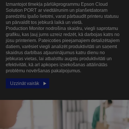
Izmantojot tīmekļa pārlūkprogrammu Epson Cloud
Solution PORT ar viedtālrunim un planšetdatoram
paredzētu īpašo lietotni, varat pārbaudīt printeru statusu
un pārvaldīt tos jebkurā laikā un vietā.
Production Monitor nodrošina skaidru, viegli saprotamu
grafiku, kas ļauj jums uzreiz redzēt, kā darbojas katrs no
jūsu printeriem. Pateicoties pieejamajiem detalizētajiem
datiem, varēsiet viegli analizēt produktivitāti un saņemt
skaidrus darbības atjauninājumus katru dienu no
jebkuras vietas, lai atbalstītu augstu produktivitāti un
efektivitāti, kā arī apkopes izsekošanas attālinātās
problēmu novēršanas pakalpojumus.
Uzzināt vairāk