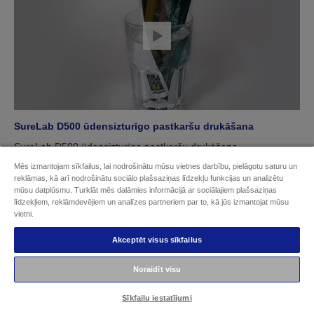
SureLab D500 ūdensizturīgo pastkaršu drukāšana
SureLab D500 ūdensizturīgo pastkaršu drukāšana
Mēs izmantojam sīkfailus, lai nodrošinātu mūsu vietnes darbību, pielāgotu saturu un
reklāmas, kā arī nodrošinātu sociālo plašsaziņas līdzekļu funkcijas un analizētu
mūsu datplūsmu. Turklāt mēs dalāmies informācijā ar sociālajiem plašsaziņas
līdzekļiem, reklāmdevējiem un analīzes partneriem par to, kā jūs izmantojat mūsu
vietni.
Akceptēt visus sīkfailus
Noraidīt visu
Sīkfailu iestatījumi