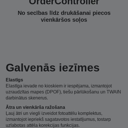
OrderController
No secības līdz drukāšanai piecos
vienkāršos soļos
Galvenās iezīmes
Elastīgs
Elastīga ievade no kioskiem ir iespējama, izmantojot
uzraudzītas mapes (DPOF), tiešu pārlūkošanu un TWAIN
darbinātus skenerus.
Ātra un vienkārša ražošana
Ļauj ātri un viegli izveidot fotoattēlu komplektus,
izmantojot iepriekš sagatavotos iestatījumus, tostarp
uzlabotas attēla korekcijas funkcijas.