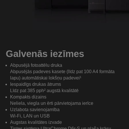
Galvenās iezīmes
Abpusējā fotoattēlu druka
Abpusējās padeves kasete (līdz pat 100 A4 formāta
lapu) automātiskai lokšņu padevei¹
Iespaidīgs drukas ātrums
Līdz pat 385 pph² augstā kvalitātē
Kompakts dizains
Neliela, viegla un ērti pārvietojama ierīce
Uzlabota savienojamība
Wi-Fi, LAN un USB
Augstas kvalitātes izvade
Tintes sistēma UltraChrome D6r-S un plaša krāsu