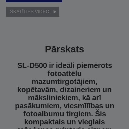
SKATĪTIES VIDEO
Pārskats
SL-D500 ir ideāli piemērots
fotoattēlu
mazumtirgotājiem,
kopētavām, dizaineriem un
māksliniekiem, kā arī
pasākumiem, viesmīlības un
fotoalbumu tirgiem. Šis
kompaktais un vieglais