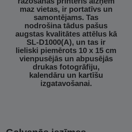
ražošanas printeris aizņem
maz vietas, ir portatīvs un
samontējams. Tas
nodrošina tādus pašus
augstas kvalitātes attēlus kā
SL-D1000(A), un tas ir
lieliski piemērots 10 x 15 cm
vienpusējās un abpusējās
drukas fotogrāfiju,
kalendāru un kartīšu
izgatavošanai.