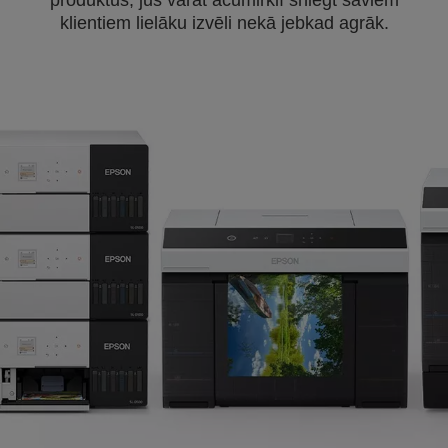
produktus, jūs varat acumirklī sniegt saviem
klientiem lielāku izvēli nekā jebkad agrāk.