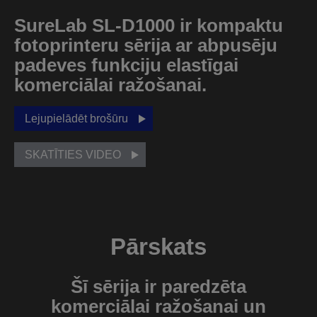
SureLab SL-D1000 ir kompaktu
fotoprinteru sērija ar abpusēju
padeves funkciju elastīgai
komerciālai ražošanai.
Lejupielādēt brošūru
SKATĪTIES VIDEO
Pārskats
Šī sērija ir paredzēta
komerciālai ražošanai un