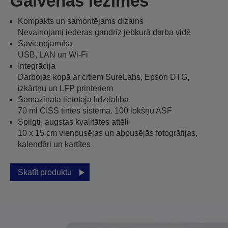
Galvenās iezīmes
Kompakts un samontējams dizains
Nevainojami iederas gandrīz jebkurā darba vidē
Savienojamība
USB, LAN un Wi-Fi
Integrācija
Darbojas kopā ar citiem SureLabs, Epson DTG,
izkārtņu un LFP printeriem
Samazināta lietotāja līdzdalība
70 ml CISS tintes sistēma. 100 lokšņu ASF
Spilgti, augstas kvalitātes attēli
10 x 15 cm vienpusējas un abpusējās fotogrāfijas,
kalendāri un kartītes
Skatīt produktu