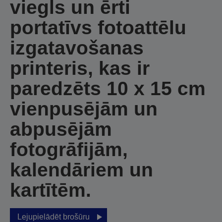
viegls un ērti
portatīvs fotoattēlu
izgatavošanas
printeris, kas ir
paredzēts 10 x 15 cm
vienpusējām un
abpusējām
fotogrāfijām,
kalendāriem un
kartītēm.
Lejupielādēt brošūru