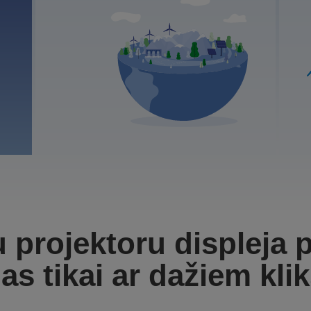
u projektoru displeja
jas tikai ar dažiem kli