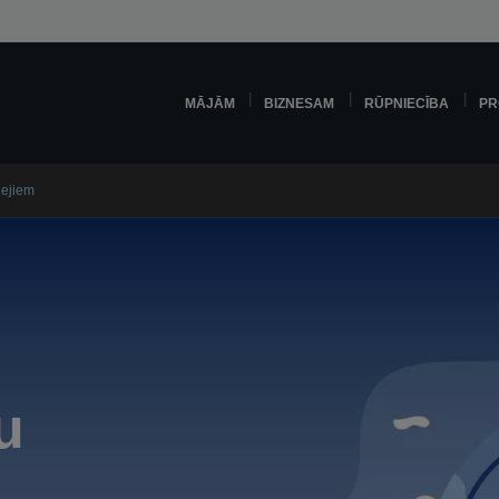
MĀJĀM
BIZNESAM
RŪPNIECĪBA
PR
lejiem
u