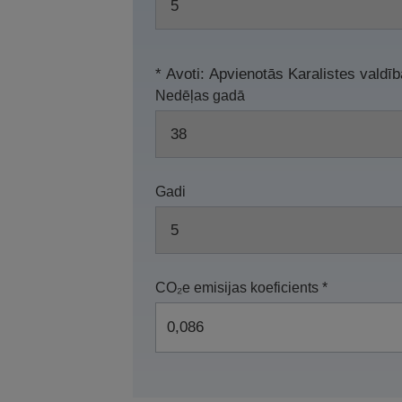
* Avoti: Apvienotās Karalistes valdī
Nedēļas gadā
Gadi
CO₂e emisijas koeficients *