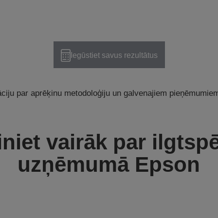
Iegūstiet savus rezultātus
āciju par aprēķinu metodoloģiju un galvenajiem pieņēmumiem
niet vairāk par ilgtsp
uzņēmumā Epson