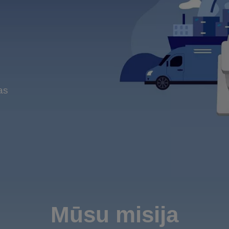
n
as
Mūsu misija