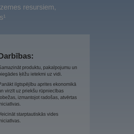
azemes resursiem,
s¹
Darbības:
Samazināt produktu, pakalpojumu un
piegādes ķēžu ietekmi uz vidi.
Panākt ilgtspējību aprites ekonomikā
un virzīt uz priekšu rūpniecības
robežas, izmantojot radošas, atvērtas
iniciatīvas.
Veicināt starptautiskās vides
iniciatīvas.