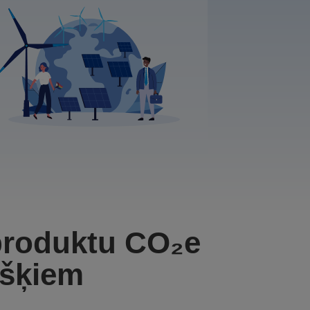
 produktu CO₂e
kšķiem