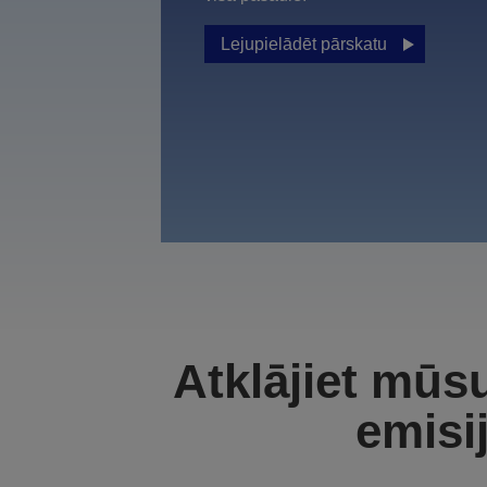
Lejupielādēt pārskatu
Atklājiet mūs
emisi