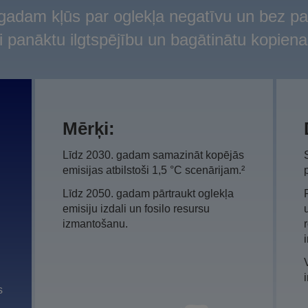
 gadam kļūs par oglekļa negatīvu un bez p
ai panāktu ilgtspējību un bagātinātu kopiena
Mērķi:
Līdz 2030. gadam samazināt kopējās
emisijas atbilstoši 1,5 °C scenārijam.²
Līdz 2050. gadam pārtraukt oglekļa
emisiju izdali un fosilo resursu
izmantošanu.
s