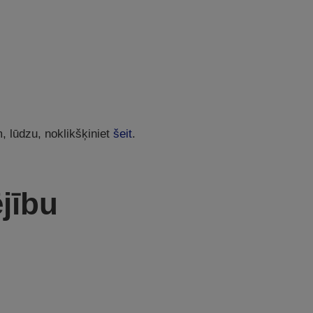
, lūdzu, noklikšķiniet
šeit
.
ējību