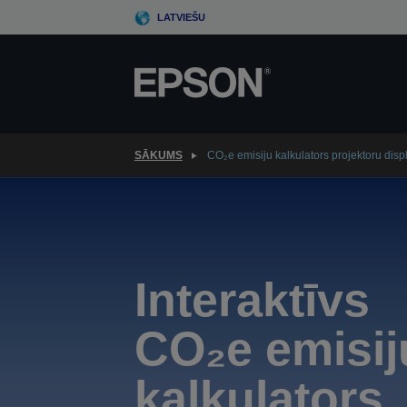
Skip
LATVIEŠU
to
main
content
SĀKUMS
CO₂e emisiju kalkulators projektoru disp
Interaktīvs
CO₂e emisij
kalkulators