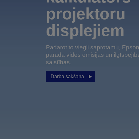
projektoru
displejiem
Padarot to viegli saprotamu, Epso
parāda vides emisijas un ilgtspējīb
saistības.
Darba sākšana