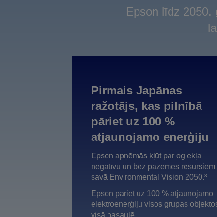
Epson līdz 2050.
l
Pirmais Japānas
ražotājs, kas pilnībā
pāriet uz 100 %
atjaunojamo enerģiju
Epson apņēmās kļūt par oglekļa
negatīvu un bez pazemes resursiem
savā Environmental Vision 2050.³
Epson pāriet uz 100 % atjaunojamo
elektroenerģiju visos grupas objekto
visā pasaulē.