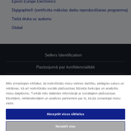
Epson Europe Electronics
Digigraphie® (sertificēta mākslas darbu reproducēšanas programma)
Tiešā druka uz audumu
Global
Sellers Identification
Paziņojumā par konfidencialitāti
EU Data Act Compliance
Mēs izmantojam sīkfailus, lai nodrošinātu mūsu vietnes darbību, pielāgotu saturu un
reklāmas, kā arī nodrošinātu sociālo plašsaziņas līdzekļu funkcijas un analizētu
Sazinieties ar mums par saviem datiem
mūsu datplūsmu. Turklāt mēs dalāmies informācijā ar sociālajiem plašsaziņas
līdzekļiem, reklāmdevējiem un analīzes partneriem par to, kā jūs izmantojat mūsu
Cookie Information
vietni.
Akceptēt visus sīkfailus
Epson apņemšanās pieejamības nodrošināšanā
Noraidīt visu