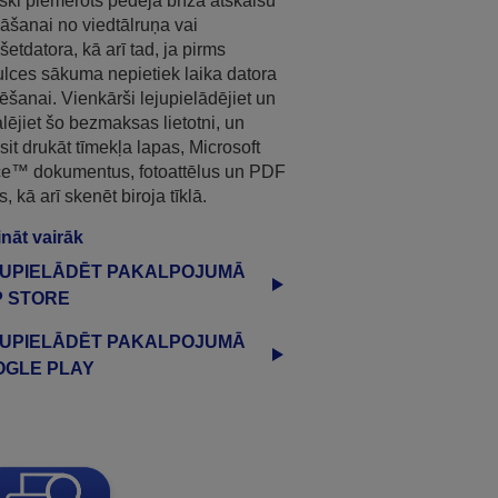
iski piemērots pēdējā brīža atskaišu
āšanai no viedtālruņa vai
šetdatora, kā arī tad, ja pirms
lces sākuma nepietiek laika datora
tēšanai. Vienkārši lejupielādējiet un
alējiet šo bezmaksas lietotni, un
sit drukāt tīmekļa lapas, Microsoft
ce™ dokumentus, fotoattēlus un PDF
s, kā arī skenēt biroja tīklā.
nāt vairāk
JUPIELĀDĒT PAKALPOJUMĀ
P STORE
JUPIELĀDĒT PAKALPOJUMĀ
OGLE PLAY