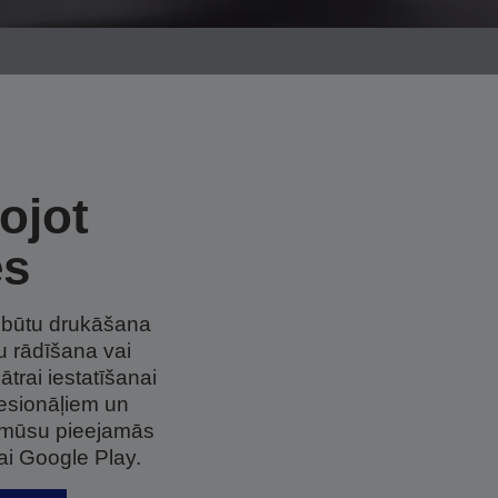
ojot
es
ā būtu drukāšana
u rādīšana vai
trai iestatīšanai
fesionāļiem un
as mūsu pieejamās
vai Google Play.