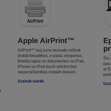
Apple AirPrint™
Ep
pr
AirPrint™ ļauj jums bezvadu režīmā
drukāt fotoattēlus, e-pasta ziņojumus,
Šis 
tīmekļa lapas un dokumentus no iPad,
pasa
iPhone un iPod touch ierīcēm bez
ar E
nepieciešamības instalēt draiveri.
past
Uzzināt vairāk
Uzzi
t
u