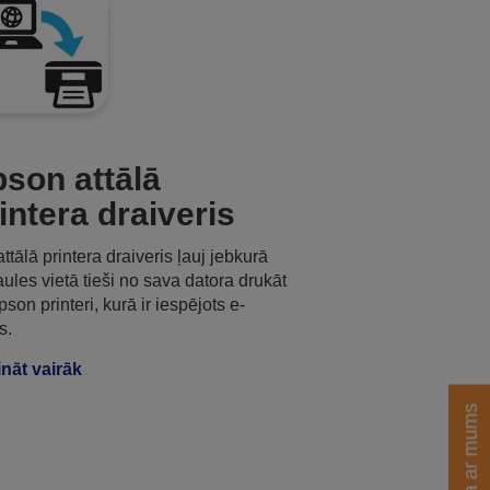
son attālā
intera draiveris
attālā printera draiveris ļauj jebkurā
ules vietā tieši no sava datora drukāt
pson printeri, kurā ir iespējots e-
s.
nāt vairāk
Saziņa ar mums