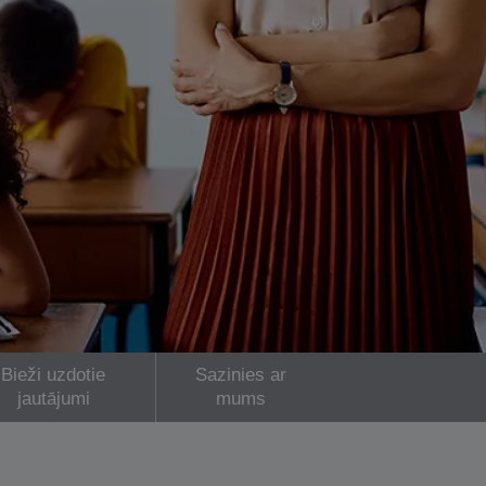
Bieži uzdotie
Sazinies ar
jautājumi
mums