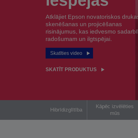
iespējas
Atklājiet Epson novatoriskos druka
skenēšanas un projicēšanas
risinājumus, kas iedvesmo sadarbī
radošumam un ilgtspējai.
Skatīties video
SKATĪT PRODUKTUS
Kāpēc izvēlēties
Hibrīdizglītība
mūs