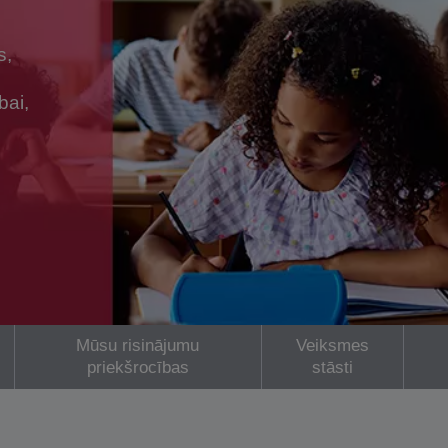
s,
bai,
Mūsu risinājumu
Veiksmes
priekšrocības
stāsti