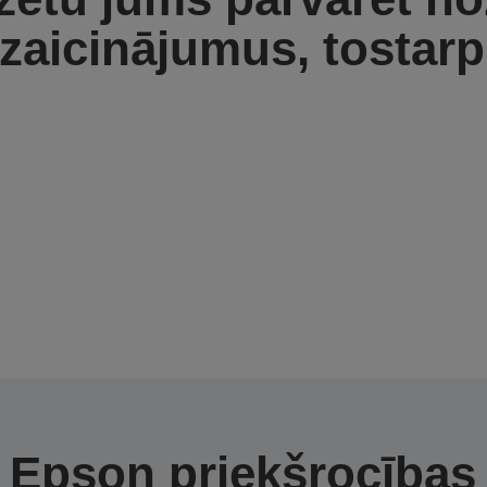
izaicinājumus, tostarp
Epson priekšrocības