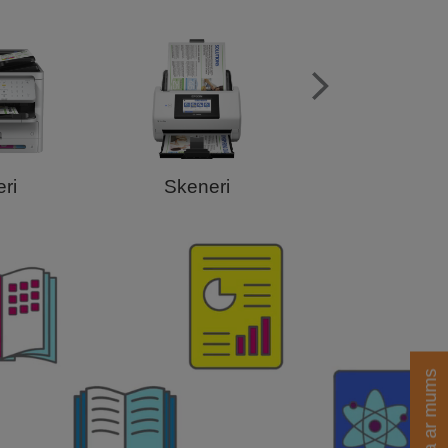
eri
Skeneri
Vizualizētā
Saziņa ar mums