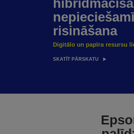
hibrīdmācīš
nepieciešam
risināšana
Digitālo un papīra resursu l
SKATĪT PĀRSKATU
Epson
palīd