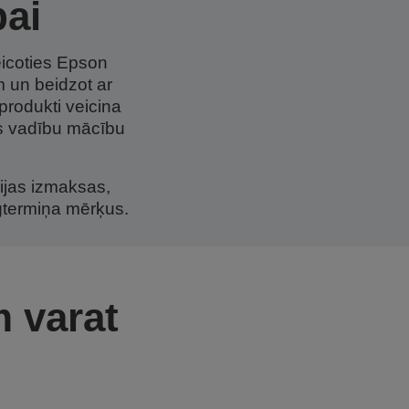
bai
eicoties Epson
m un beidzot ar
produkti veicina
s vadību mācību
ijas izmaksas,
ilgtermiņa mērķus.
m varat