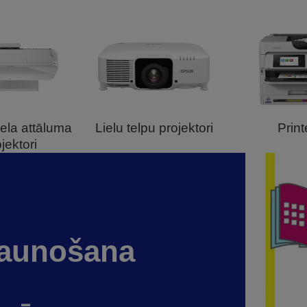
iela attāluma
Lielu telpu projektori
Print
jektori
jaunošana