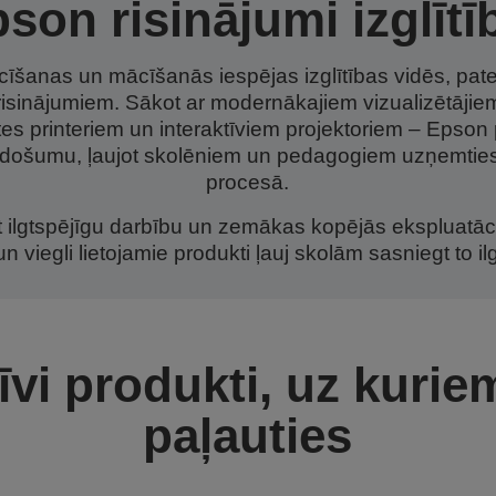
son risinājumi izglītī
cīšanas un mācīšanās iespējas izglītības vidēs, pat
risinājumiem. Sākot ar modernākajiem vizualizētājie
tes printeriem un interaktīviem projektoriem – Epson 
adošumu, ļaujot skolēniem un pedagogiem uzņemtie
procesā.
t ilgtspējīgu darbību un zemākas kopējās ekspluatāc
un viegli lietojamie produkti ļauj skolām sasniegt to 
īvi produkti, uz kurie
paļauties