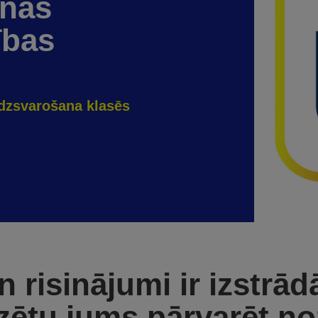
anās
ības
īdzsvarošana klasēs
 risinājumi ir izstrādāt
zētu jums pārvarēt n