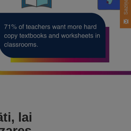
i, lai
ozares