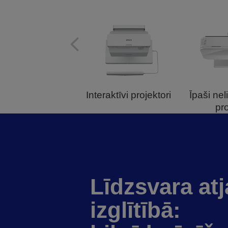
Interaktīvi projektori
Īpaši nel
pro
Līdzsvara at
izglītībā
: