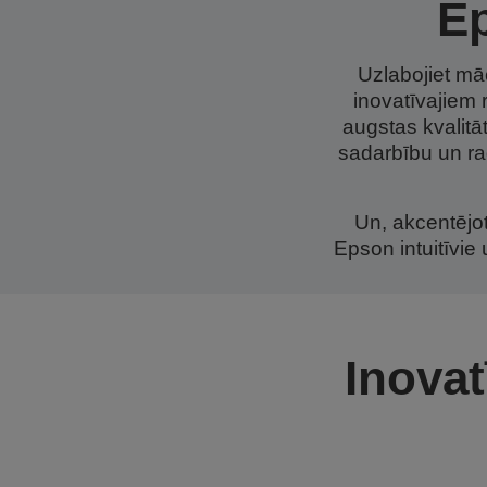
Ep
Uzlabojiet mā
inovatīvajiem 
augstas kvalitā
sadarbību un r
Un, akcentējo
Epson intuitīvie 
Inovat