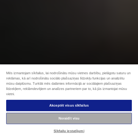
Mēs izmantojam sīkfailus, lai nodrošinātu mūsu vietnes darbību, pielāgotu saturu un
reklāmas, kā arī nodrošinātu sociālo plašsaziņas līdzekļu funkcijas un analizētu
mūsu datplūsmu. Turklāt mēs dalāmies informācijā ar sociālajiem plašsaziņas
līdzekļiem, reklāmdevējiem un analīzes partneriem par to, kā jūs izmantojat mūsu
vietni.
Akceptēt visus sīkfailus
Noraidīt visu
Sīkfailu iestatījumi