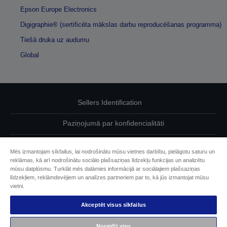
Epson Europe Electronics
Digigraphie® (sertificēta mākslas darbu reproducēšanas programma)
Tiešā druka uz audumu
Global
Sellers Identification
Paziņojumā par konfidencialitāti
EU Data Act Compliance
Mēs izmantojam sīkfailus, lai nodrošinātu mūsu vietnes darbību, pielāgotu saturu un
reklāmas, kā arī nodrošinātu sociālo plašsaziņas līdzekļu funkcijas un analizētu
Sazinieties ar mums par saviem datiem
mūsu datplūsmu. Turklāt mēs dalāmies informācijā ar sociālajiem plašsaziņas
līdzekļiem, reklāmdevējiem un analīzes partneriem par to, kā jūs izmantojat mūsu
Cookie Information
vietni.
Akceptēt visus sīkfailus
Epson apņemšanās pieejamības nodrošināšanā
Noraidīt visu