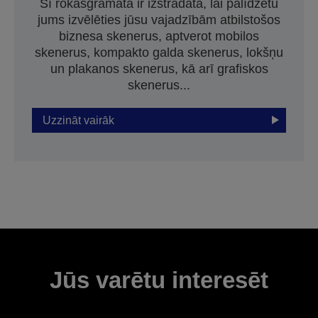
Šī rokasgrāmata ir izstrādāta, lai palīdzētu
jums izvēlēties jūsu vajadzībām atbilstošos
biznesa skenerus, aptverot mobilos
skenerus, kompakto galda skenerus, lokšņu
un plakanos skenerus, kā arī grafiskos
skenerus...
Uzzināt vairāk
Jūs varētu interesēt