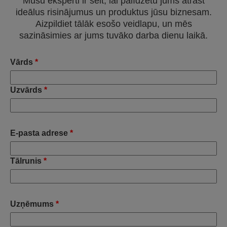
Mūsu eksperti ir šeit, lai palīdzētu jums atrast
ideālus risinājumus un produktus jūsu biznesam.
Aizpildiet tālāk esošo veidlapu, un mēs
sazināsimies ar jums tuvāko darba dienu laikā.
Vārds
*
Uzvārds
*
E-pasta adrese
*
Tālrunis
*
Uzņēmums
*