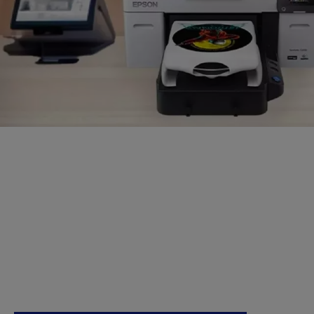
Pieprasiet savu
individuālo paraugu
jau šodien
Sasniedziet izcilus rezultātus ar Epson
biznesa drukāšanu.