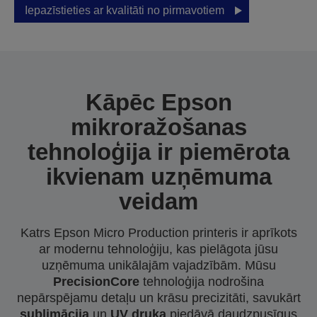
Iepazīstieties ar kvalitāti no pirmavotiem
Kāpēc Epson
mikroražošanas
tehnoloģija ir piemērota
ikvienam uzņēmuma
veidam
Katrs Epson Micro Production printeris ir aprīkots
ar modernu tehnoloģiju, kas pielāgota jūsu
uzņēmuma unikālajām vajadzībām. Mūsu
PrecisionCore
tehnoloģija nodrošina
nepārspējamu detaļu un krāsu precizitāti, savukārt
sublimācija
un
UV druka
piedāvā daudzpusīgus