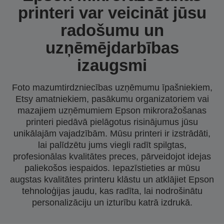
printeri var veicināt jūsu
radošumu un
uzņēmējdarbības
izaugsmi
Foto mazumtirdzniecības uzņēmumu īpašniekiem,
Etsy amatniekiem, pasākumu organizatoriem vai
mazajiem uzņēmumiem Epson mikroražošanas
printeri piedāvā pielāgotus risinājumus jūsu
unikālajām vajadzībām. Mūsu printeri ir izstrādāti,
lai palīdzētu jums viegli radīt spilgtas,
profesionālas kvalitātes preces, pārveidojot idejas
paliekošos iespaidos. Iepazīstieties ar mūsu
augstas kvalitātes printeru klāstu un atklājiet Epson
tehnoloģijas jaudu, kas radīta, lai nodrošinātu
personalizāciju un izturību katrā izdrukā.