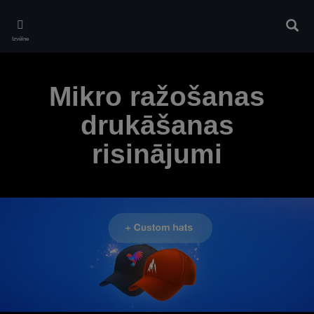
Skip
to
Meklē
main
Izvēlne
content
Mikro ražošanas
drukāšanas
risinājumi