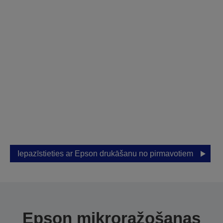
Apmeklējiet mūsu
izstāžu zāli, lai
saņemtu
personalizētu
demonstrāciju
Ļaujiet Epson palīdzēt jums atrast pareizo
risinājumu jūsu uzņēmumam.
Iepazīstieties ar Epson drukāšanu no pirmavotiem
Epson mikroražošanas