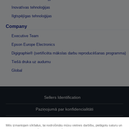
Inovatīvas tehnoloģijas
Ilgtspējīgas tehnoloģijas
Company
Executive Team
Epson Europe Electronics
Digigraphie® (sertificēta mākslas darbu reproducēšanas programma)
Tiešā druka uz audumu
Global
Sellers Identification
Paziņojumā par konfidencialitāti
EU Data Act Compliance
Mēs izmantojam sīkfailus, lai nodrošinātu mūsu vietnes darbību, pielāgotu saturu un