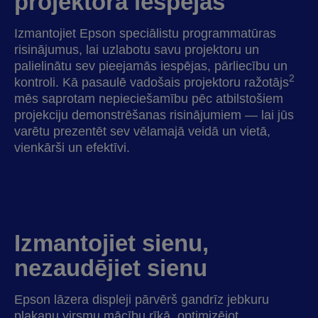
projektora iespējas
Izmantojiet Epson speciālistu programmatūras
risinājumus, lai uzlabotu savu projektoru un
palielinātu sev pieejamās iespējas, pārliecību un
2
kontroli. Kā pasaulē vadošais projektoru ražotājs
mēs saprotam nepieciešamību pēc atbilstošiem
projekciju demonstrēšanas risinājumiem — lai jūs
varētu prezentēt sev vēlamajā veidā un vietā,
vienkārši un efektīvi.
Izmantojiet sienu,
nezaudējiet sienu
Epson lāzera displeji pārvērš gandrīz jebkuru
plakanu virsmu mācību rīkā, optimizējot