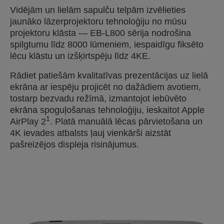
Vidējām un lielām sapulču telpām izvēlieties
jaunāko lāzerprojektoru tehnoloģiju no mūsu
projektoru klāsta — EB-L800 sērija nodrošina
spilgtumu līdz 8000 lūmeniem, iespaidīgu fiksēto
lēcu klāstu un izšķirtspēju līdz 4KE.
Rādiet patiešām kvalitatīvas prezentācijas uz lielā
ekrāna ar iespēju projicēt no dažādiem avotiem,
tostarp bezvadu režīmā, izmantojot iebūvēto
ekrāna spoguļošanas tehnoloģiju, ieskaitot Apple
1
AirPlay 2
. Platā manuālā lēcas pārvietošana un
4K ievades atbalsts ļauj vienkārši aizstāt
pašreizējos displeja risinājumus.