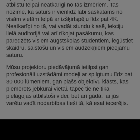
atbilstu telpai neatkarīgi no tās izmēriem. Tas
nozīmē, ka saturs ir vienlīdz labi saskatāms no
visām vietām telpā ar izšķirtspēju līdz pat 4K.
Neatkarīgi no tā, vai vadāt stundu klasē, lekciju
lielā auditorijā vai arī rīkojat pasākumu, kas
paredzēts visiem augstskolas studentiem, iegūstiet
skaidru, saistošu un visiem audzēkņiem pieejamu
saturu.
Mūsu projektoru piedāvājumā ietilpst gan
profesionāli uzstādāmi modeļi ar spilgtumu līdz pat
30 000 lūmeniem, gan plašs objektīvu klāsts, kas
piemērots jebkurai vietai, tāpēc tie ne tikai
pielāgojas atbilstoši videi, bet arī gādā, lai jūs
varētu vadīt nodarbības tieši tā, kā esat iecerējis.