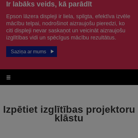
Ir labāks veids, kā parādīt
Epson lāzera displeji ir liela, spilgta, efektīva izvēle
mācību telpai, nodrošinot aizraujošu pieredzi, ko
citi displeji nevar saskaņot un veicināt aizraujošu
izglītības vidi un spēcīgus mācību rezultātus.
Saziņa ar mums
Izpētiet izglītības projektoru
klāstu