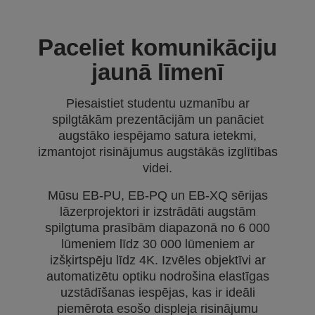
Paceliet komunikāciju
jaunā līmenī
Piesaistiet studentu uzmanību ar
spilgtākām prezentācijām un panāciet
augstāko iespējamo satura ietekmi,
izmantojot risinājumus augstākās izglītības
videi.
Mūsu EB-PU, EB-PQ un EB-XQ sērijas
lāzerprojektori ir izstrādāti augstām
spilgtuma prasībām diapazonā no 6 000
lūmeniem līdz 30 000 lūmeniem ar
izšķirtspēju līdz 4K. Izvēles objektīvi ar
automatizētu optiku nodrošina elastīgas
uzstādīšanas iespējas, kas ir ideāli
piemērota esošo displeja risinājumu