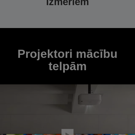
izmēriem
Projektori mācību
telpām