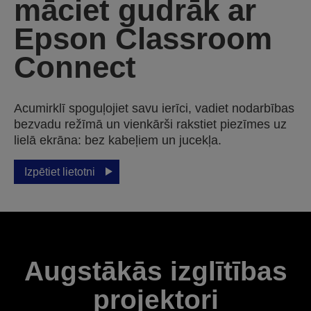
māciet gudrāk ar
Epson Classroom
Connect
Acumirklī spoguļojiet savu ierīci, vadiet nodarbības
bezvadu režīmā un vienkārši rakstiet piezīmes uz
lielā ekrāna: bez kabeļiem un jucekļa.
Izpētiet lietotni
Augstākās izglītības
projektori