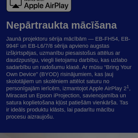
Nepārtraukta mācīšana
Jaunā projektoru sērija mācībām — EB-FH54, EB-
994F un EB-L6/7/8 sērija apvieno augstas
izšķirtspējas, uzmanību piesaistošus attēlus ar
daudzpusīgu, viegli lietojamu darbību, kas uzlabo
sadarbību un radošumu klasē. Ar mūsu “Bring Your
Own Device” (BYOD) risinājumiem, kas ļauj
skolotājiem un skolēniem attēlot saturu no
1
personīgajām ierīcēm, izmantojot Apple AirPlay 2
,
Miracast un Epson iProjection, savienojamība un
satura koplietošana kļūst patiešām vienkārša. Tas
ir ideāls produktu klāsts, lai padarītu mācību
procesu aizraujošu.