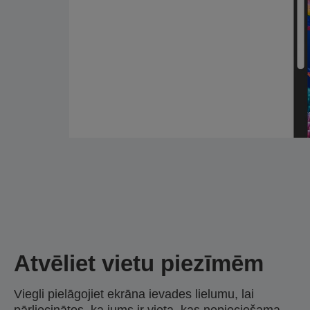
Atvēliet vietu piezīmēm
Viegli pielāgojiet ekrāna ievades lielumu, lai
pārliecinātos, ka jums ir vieta, kas nepieciešama,