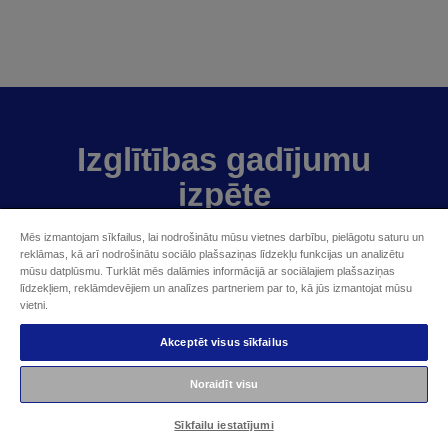
Izglītības gadījumu
izpēte
Mēs izmantojam sīkfailus, lai nodrošinātu mūsu vietnes darbību, pielāgotu saturu un
reklāmas, kā arī nodrošinātu sociālo plašsaziņas līdzekļu funkcijas un analizētu
SKATĪT VAIRĀK
mūsu datplūsmu. Turklāt mēs dalāmies informācijā ar sociālajiem plašsaziņas
līdzekļiem, reklāmdevējiem un analīzes partneriem par to, kā jūs izmantojat mūsu
vietni.
Akceptēt visus sīkfailus
Noraidīt visu
Jautājumi par izglītības
Sīkfailu iestatījumi
projektoriem