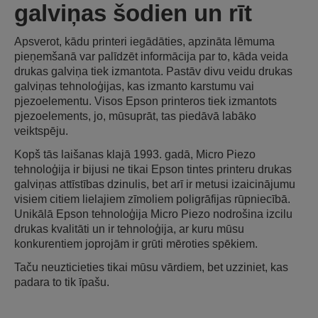
galviņas šodien un rīt
Apsverot, kādu printeri iegādāties, apzināta lēmuma
pieņemšanā var palīdzēt informācija par to, kāda veida
drukas galviņa tiek izmantota. Pastāv divu veidu drukas
galviņas tehnoloģijas, kas izmanto karstumu vai
pjezoelementu. Visos Epson printeros tiek izmantots
pjezoelements, jo, mūsuprāt, tas piedāvā labāko
veiktspēju.
Kopš tās laišanas klajā 1993. gadā, Micro Piezo
tehnoloģija ir bijusi ne tikai Epson tintes printeru drukas
galviņas attīstības dzinulis, bet arī ir metusi izaicinājumu
visiem citiem lielajiem zīmoliem poligrāfijas rūpniecībā.
Unikālā Epson tehnoloģija Micro Piezo nodrošina izcilu
drukas kvalitāti un ir tehnoloģija, ar kuru mūsu
konkurentiem joprojām ir grūti mēroties spēkiem.
Taču neuzticieties tikai mūsu vārdiem, bet uzziniet, kas
padara to tik īpašu.