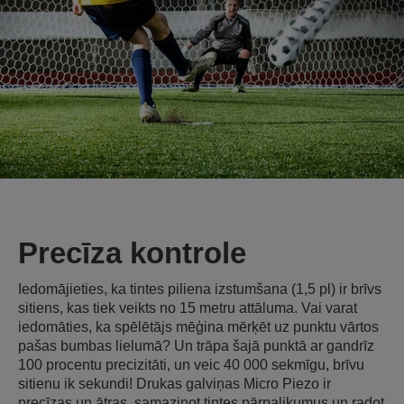
Precīza kontrole
Iedomājieties, ka tintes piliena izstumšana (1,5 pl) ir brīvs
sitiens, kas tiek veikts no 15 metru attāluma. Vai varat
iedomāties, ka spēlētājs mēģina mērķēt uz punktu vārtos
pašas bumbas lielumā? Un trāpa šajā punktā ar gandrīz
100 procentu precizitāti, un veic 40 000 sekmīgu, brīvu
sitienu ik sekundi! Drukas galviņas Micro Piezo ir
precīzas un ātras, samazinot tintes pārpalikumus un radot