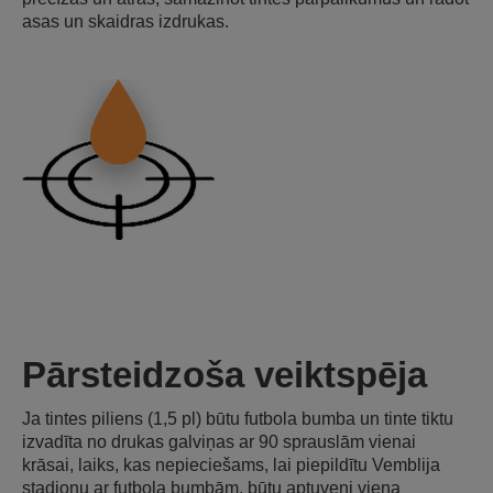
asas un skaidras izdrukas.
Pārsteidzoša veiktspēja
Ja tintes piliens (1,5 pl) būtu futbola bumba un tinte tiktu
izvadīta no drukas galviņas ar 90 sprauslām vienai
krāsai, laiks, kas nepieciešams, lai piepildītu Vemblija
stadionu ar futbola bumbām, būtu aptuveni viena