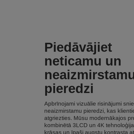
Piedāvājiet
neticamu un
neaizmirstam
pieredzi
Apbrīnojami vizuālie risinājumi sni
neaizmirstamu pieredzi, kas klienti
atgriezties. Mūsu modernākajos pr
kombinētā 3LCD un 4K tehnoloģija
krāsas un īpaši augstu kontrasta att