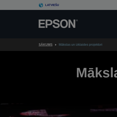
Skip
LATVIEŠU
to
main
content
SĀKUMS
Mākslas un izklaides projektori
Māksla