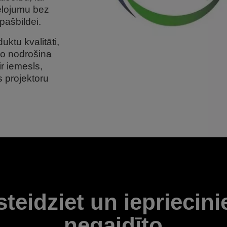
tēlojumu bez
pašbildei.
tu kvalitāti,
 ko nodrošina
r iemesls,
 projektoru
teidziet un iepriecini
negaidīto