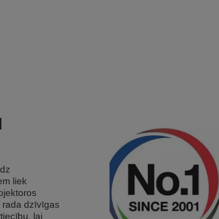
u
edz
em liek
ojektoros
 rada dzīvīgas
iecību, lai