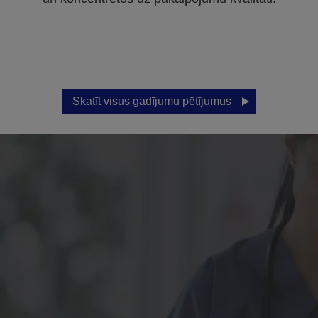
Skatīt visus gadījumu pētījumus