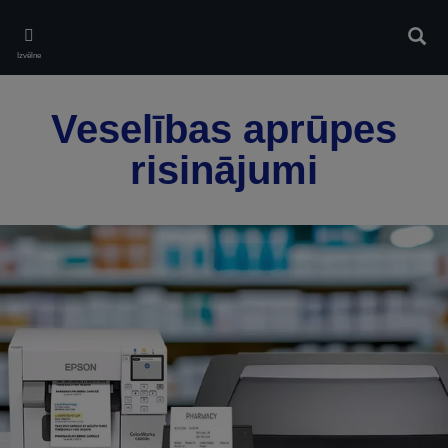
Skip
to
Meklē
main
Izvēlne
content
Veselības aprūpes
risinājumi