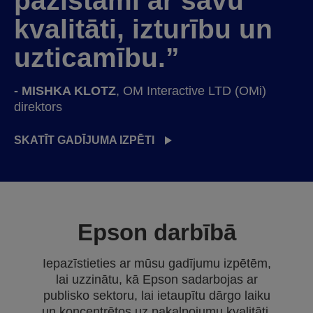
pazīstami ar savu
kvalitāti, izturību un
uzticamību.”
- MISHKA KLOTZ
, OM Interactive LTD (OMi)
direktors
SKATĪT GADĪJUMA IZPĒTI
Epson darbībā
Iepazīstieties ar mūsu gadījumu izpētēm,
lai uzzinātu, kā Epson sadarbojas ar
publisko sektoru, lai ietaupītu dārgo laiku
un koncentrētos uz pakalpojumu kvalitāti.