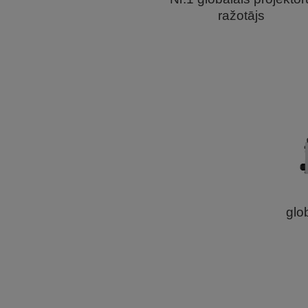
ražotājs
glob