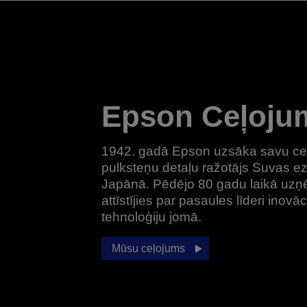
Epson Ceļoju
1942. gadā Epson uzsāka savu ce
pulksteņu detaļu ražotājs Suvas ez
Japānā. Pēdējo 80 gadu laikā uzņ
attīstījies par pasaules līderi inovāc
tehnoloģiju jomā.
Mūsu ceļojums