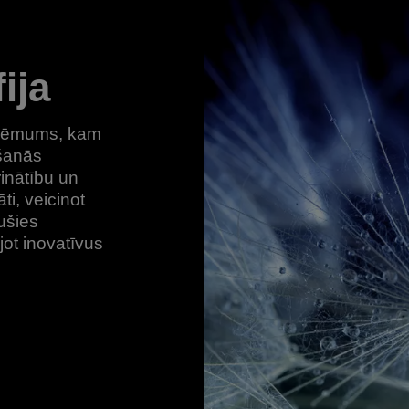
ija
zņēmums, kam
šanās
rinātību un
ti, veicinot
ušies
jot inovatīvus