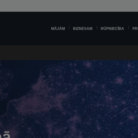
MĀJĀM
BIZNESAM
RŪPNIECĪBA
PR
pā