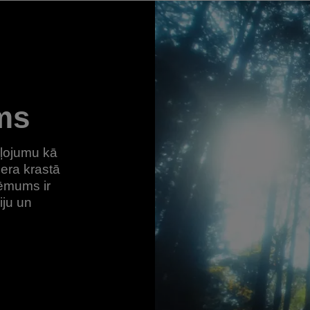
ms
ļojumu kā
era krastā
ēmums ir
iju un