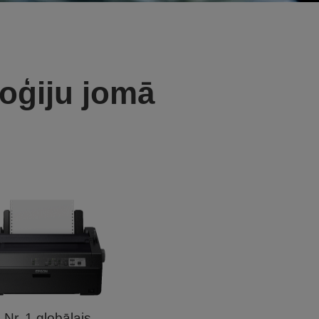
loģiju jomā
Nr. 1 globālais