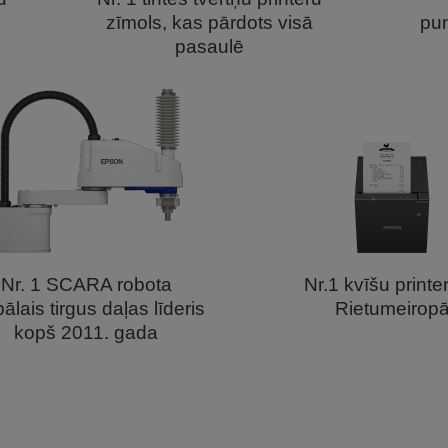
zīmols, kas pārdots visā
pun
pasaulē
Nr. 1 SCARA robota
Nr.1 kvīšu printe
ālais tirgus daļas līderis
Rietumeirop
kopš 2011. gada