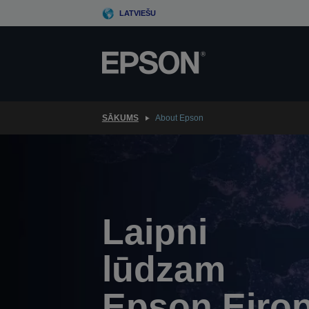
Skip
LATVIEŠU
to
main
content
SĀKUMS
About Epson
Laipni
lūdzam
Epson Eiro