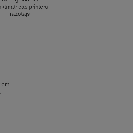
ktmatricas printeru
ražotājs
riem
ā