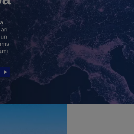
la
arī
 un
irms
ami