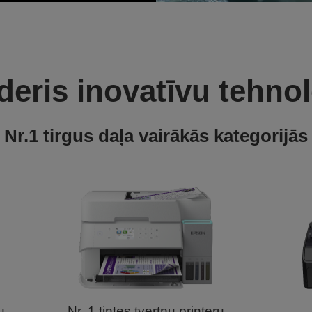
īderis inovatīvu tehno
Nr.1 tirgus daļa vairākās kategorijās
u
Nr. 1 tintes tvertņu printeru