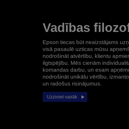
Vadības filozof
Epson tiecas būt neaizstājams u
visā pasaulē uzticas mūsu apņem
nodrošināt atvērtību, klientu apmie
ilgtspējību. Mēs cienām individualitā
komandas darbu, un esam apņēm
nodrošināt unikālu vērtību, izmanto
un radošus risinājumus.
Uzziniet vairāk