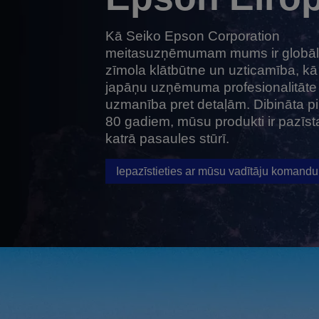
Kā Seiko Epson Corporation
meitasuzņēmumam mums ir globā
zīmola klātbūtne un uzticamība, kā 
japāņu uzņēmuma profesionalitāte
uzmanība pret detaļām. Dibināta p
80 gadiem, mūsu produkti ir pazīst
katrā pasaules stūrī.
Iepazīstieties ar mūsu vadītāju komandu