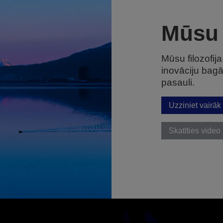
Mūsu 
Mūsu filozofij
inovāciju bagā
pasauli.
Uzziniet vairāk
Skatīties video