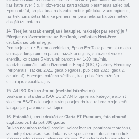
kas katra sver 3 g, ir līdzvērtīgas pārstrādātas plastmasas attiecībai.
Epson atzīst, ka plastmasas karotes netiek pārdotas visos reģionos,
tās tiek izmantotas tikai kā piemērs, un pārstrādātas karotes netiek
obligāti izmantotas.
14. Tērējiet mazāk enerģijas / ietaupiet, maksājot par enerģiju /
Pārejiet no lāzerprintera uz EcoTank, izvēloties Heat-Free
drukāšanas tehnoloģiju
Pamatojoties uz Epson aprēķiniem, Epson EcoTank patērētāju mājas
un mājas biroja printeri patērē mazāk enerģijas, salīdzinot vidējo
enerģiju, ko patērē 5 visvairāk pārdotie A4 1-20 lpp./min.
daudzfunkcionālie krāsu lāzerprinteri Eiropā (IDC, Quarterly Hardcopy
Peripherals Tracker, 2022. gada piegādes, publicēts 2023. gada 2.
ceturksnī). Enerģijas patēriņa vērtības, kas publicētas ražotāja
oficiālajās specifikācijās.
15. A4 ISO Drukas ātrumi (melnbalts/krāsains)
Saskaņā ar standartu ISO/IEC 24734 biroja ierīču kategorijā atbilst
vidējiem ESAT noklusējuma vienpusējās drukas režīma biroja ierīču
kategorijas pārbaudes rādītājiem.
16. Fotoattēli, kas izdrukāti ar Claria ET Premium, foto albumā
saglabāsies līdz pat 300 gadus
Drukas noturības rādītāji noteikti, veicot izdruku paātrināto testēšanu,
izmantojot izdrukas, kas drukātas uz speciāliem materiāliem un tiek