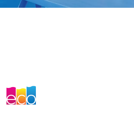
Iepazīstiet EcoTank:
printeri ar atkārtoti
uzpildāmu tintes
tvertni
Lietojot atkārtoti uzpildāmas tvertnes printeri, jūs
1
varat ietaupīt 95 % no tintes izmaksām
. EcoTank
ir gudrāks un rentablāks drukāšanas veids.
Ardievu, kasetnes!