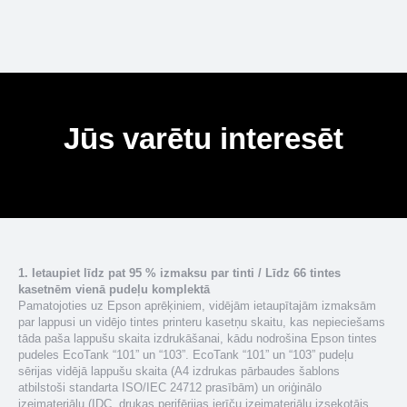
Jūs varētu interesēt
1. Ietaupiet līdz pat 95 % izmaksu par tinti / Līdz 66 tintes
kasetnēm vienā pudeļu komplektā
Pamatojoties uz Epson aprēķiniem, vidējām ietaupītajām izmaksām
par lappusi un vidējo tintes printeru kasetņu skaitu, kas nepieciešams
tāda paša lappušu skaita izdrukāšanai, kādu nodrošina Epson tintes
pudeles EcoTank “101” un “103”. EcoTank “101” un “103” pudeļu
sērijas vidējā lappušu skaita (A4 izdrukas pārbaudes šablons
atbilstoši standarta ISO/IEC 24712 prasībām) un oriģinālo
izejmateriālu (IDC, drukas perifērijas ierīču izejmateriālu izsekotājs,