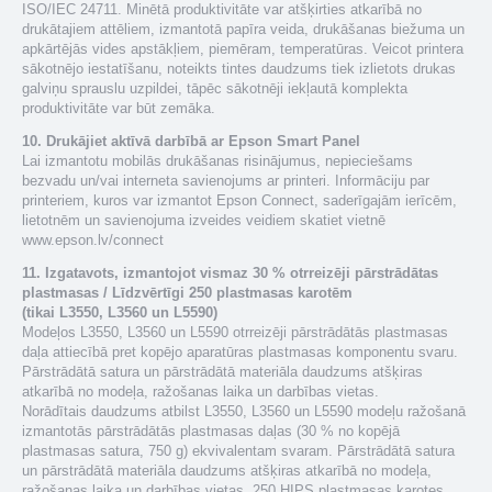
ISO/IEC 24711. Minētā produktivitāte var atšķirties atkarībā no
drukātajiem attēliem, izmantotā papīra veida, drukāšanas biežuma un
apkārtējās vides apstākļiem, piemēram, temperatūras. Veicot printera
sākotnējo iestatīšanu, noteikts tintes daudzums tiek izlietots drukas
galviņu sprauslu uzpildei, tāpēc sākotnēji iekļautā komplekta
produktivitāte var būt zemāka.
10. Drukājiet aktīvā darbībā ar Epson Smart Panel
Lai izmantotu mobilās drukāšanas risinājumus, nepieciešams
bezvadu un/vai interneta savienojums ar printeri. Informāciju par
printeriem, kuros var izmantot Epson Connect, saderīgajām ierīcēm,
lietotnēm un savienojuma izveides veidiem skatiet vietnē
www.epson.lv/connect
11. Izgatavots, izmantojot vismaz 30 % otrreizēji pārstrādātas
plastmasas / Līdzvērtīgi 250 plastmasas karotēm
(tikai L3550, L3560 un L5590)
Modeļos L3550, L3560 un L5590 otrreizēji pārstrādātās plastmasas
daļa attiecībā pret kopējo aparatūras plastmasas komponentu svaru.
Pārstrādātā satura un pārstrādātā materiāla daudzums atšķiras
atkarībā no modeļa, ražošanas laika un darbības vietas.
Norādītais daudzums atbilst L3550, L3560 un L5590 modeļu ražošanā
izmantotās pārstrādātās plastmasas daļas (30 % no kopējā
plastmasas satura, 750 g) ekvivalentam svaram. Pārstrādātā satura
un pārstrādātā materiāla daudzums atšķiras atkarībā no modeļa,
ražošanas laika un darbības vietas. 250 HIPS plastmasas karotes,