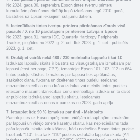
No 2024. gada 30. septembra Epson tintes tvertņu printeru
kumulatīvie pārdošanas rādītāji kopš izlaišanas tirgū 2010. gadā,
balstoties uz Epson iekšējiem sūtījumu datiem.
5. Iecienītākais tintes tvertņu printeru pārdošanas zīmols visā
pasaulē / X no 10 pārdotajiem printeriem Latvijā ir Epson
No 2023. gada 31. marta IDC, Quarterly Hardcopy Peripherals
Tracker, piegādes no 2022. g. 2. cet. līdz 2023. g. 1. cet., publicēts
2023. g. 1. cet.
6. Drukājiet vairāk nekā 480 / 230 melnbaltu lappušu tikai 1€
Izdrukāto lappušu skaits ir balstīts uz visaugstākajām izmaksām par
lappusi (cost per page, CPP), izmantojot Epson 101, 103, 112 un 664
tintes pudeļu klāstus. Izmaksas par lappusi tiek aprēķinātas,
saskaitot ciāna, fuksīna un dzeltenās tintes pudeļu ieteicamo
mazumtirdzniecības cenu krāsu izdrukai vai melnās tintes pudeles
ieteicamo mazumtirdzniecības cenu melnbaltajai izdrukai un to dalot
ar publicēto izdrukājamo lappušu skaitu. Ieteicamās
mazumtirdzniecības cenas ir pareizas no 2023. gada aprīļa.
7. Ietaupiet līdz 90 % izmaksu par tinti - Melnbalts
Pamatojoties uz Epson aprēķiniem, vidējām ietaupītajām izmaksām
par lappusi un vidējo tonera kasetņu skaitu, kas nepieciešams tāda
paša lappušu skaita izdrukāšanai, kādu nodrošina Epson tintes pudele
EcoTank “110”. EcoTank “110” pudeles izdrukāto lappušu skaita (A4