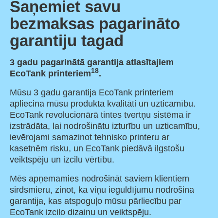
Saņemiet savu
bezmaksas pagarināto
garantiju tagad
3 gadu pagarinātā garantija atlasītajiem
18
EcoTank printeriem
.
Mūsu 3 gadu garantija EcoTank printeriem
apliecina mūsu produkta kvalitāti un uzticamību.
EcoTank revolucionārā tintes tvertņu sistēma ir
izstrādāta, lai nodrošinātu izturību un uzticamību,
ievērojami samazinot tehnisko printeru ar
kasetnēm risku, un EcoTank piedāvā ilgstošu
veiktspēju un izcilu vērtību.
Mēs apņemamies nodrošināt saviem klientiem
sirdsmieru, zinot, ka viņu ieguldījumu nodrošina
garantija, kas atspoguļo mūsu pārliecību par
EcoTank izcilo dizainu un veiktspēju.