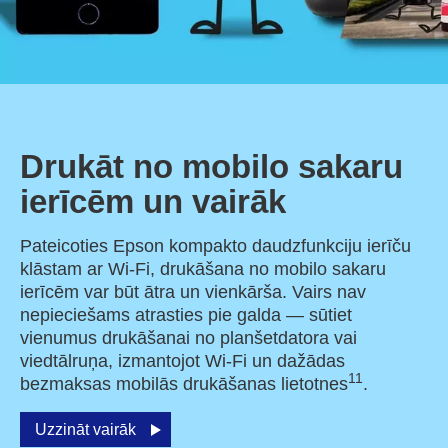
Drukāt no mobilo sakaru
ierīcēm un vairāk
Pateicoties Epson kompakto daudzfunkciju ierīču
klāstam ar Wi-Fi, drukāšana no mobilo sakaru
ierīcēm var būt ātra un vienkārša. Vairs nav
nepieciešams atrasties pie galda — sūtiet
vienumus drukāšanai no planšetdatora vai
viedtālruņa, izmantojot Wi-Fi un dažādas
11
bezmaksas mobilās drukāšanas lietotnes
.
Uzzināt vairāk