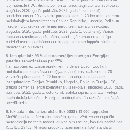
izdrukas atbilstoši standarta ISO/IEC 19752 prasībām) un oriģinālo
izejmateriālu (IDC, drukas perifērijas ierīču izejmateriālu izsekotājs,
piegādes 2020. gadā, publicēts 2021. gada 1. ceturksnī)
salīdzinājums ar 20 visvairāk pārdotākajiem 1–20 lpp./min. kasetņu
melnbaltajiem lāzerprinteriem Čehijas Republikā, Ungārijā, Polijā un
Turcijā (IDC, drukas perifērijas ierīču izejmateriālu izsekotājs,
piegādes 2020. gadā, publicēts 2021. gada 1. ceturksnī). Vienas
lappuses izmaksas aprēķinātas, dalot ieņēmumus no attiecīgo
pudeļu/kasetņu pārdošanas un kopējo izdrukāto lappušu skaitu ar
pārdoto vienību skaitu.
8. Ietaupiet līdz 95 % elektroenerģijas patēriņa / Enerģijas
patēriņa samazināšana par 95%
Pamatojoties uz Epson aprēķiniem, vidējais Epson EcoTank
melnbalto printeru klāsta enerģijas ietaupījums, salīdzinot ar 20
visvairāk pārdotajiem 1–20 lpp./min.. kasetņu melnbaltajiem
lāzerprinteriem Čehijas Republikā, Ungārijā, Polijā un Turcijā (IDC,
drukas perifērijas ierīču izejmateriālu izsekotājs, piegādes 2020. gadā,
publicēts 2021. gada 1. ceturksnī). Salīdzinājuma pamatā ir vidējā
jauda drukājot/kopējot. Enerģijas patēriņš skatīts ražotāju oficiālajās
specifikācijās.
9. Iekļauta tinte, lai izdrukātu līdz 5000 / 11 000 lappusēm
Minētā produktivitāte ir ekstrapolēta, ņemot vērā Epson oriģinālo
metodoloģiju no testa modeļu drukas simulācijas, kas tiek nodrošināti
ISO/IEC 19752. Minētās produktivitātes pamatā NAV standarts