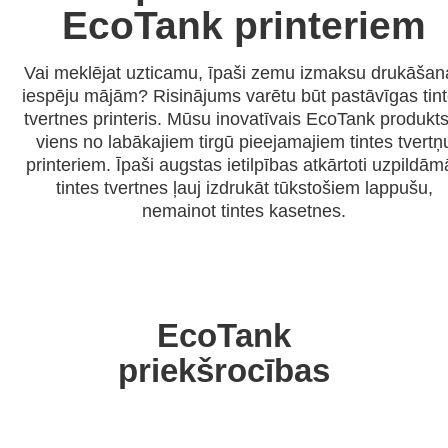
EcoTank printeriem
Vai meklējat uzticamu, īpaši zemu izmaksu drukāšan
iespēju mājām? Risinājums varētu būt pastāvīgas tin
tvertnes printeris. Mūsu inovatīvais EcoTank produkts
viens no labākajiem tirgū pieejamajiem tintes tvertņ
printeriem. Īpaši augstas ietilpības atkārtoti uzpildām
tintes tvertnes ļauj izdrukāt tūkstošiem lappušu,
nemainot tintes kasetnes.
EcoTank
priekšrocības