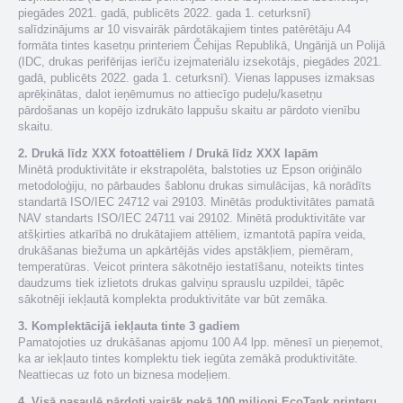
piegādes 2021. gadā, publicēts 2022. gada 1. ceturksnī)
salīdzinājums ar 10 visvairāk pārdotākajiem tintes patērētāju A4
formāta tintes kasetņu printeriem Čehijas Republikā, Ungārijā un Polijā
(IDC, drukas perifērijas ierīču izejmateriālu izsekotājs, piegādes 2021.
gadā, publicēts 2022. gada 1. ceturksnī). Vienas lappuses izmaksas
aprēķinātas, dalot ieņēmumus no attiecīgo pudeļu/kasetņu
pārdošanas un kopējo izdrukāto lappušu skaitu ar pārdoto vienību
skaitu.
2. Drukā līdz XXX fotoattēliem / Drukā līdz XXX lapām
Minētā produktivitāte ir ekstrapolēta, balstoties uz Epson oriģinālo
metodoloģiju, no pārbaudes šablonu drukas simulācijas, kā norādīts
standartā ISO/IEC 24712 vai 29103. Minētās produktivitātes pamatā
NAV standarts ISO/IEC 24711 vai 29102. Minētā produktivitāte var
atšķirties atkarībā no drukātajiem attēliem, izmantotā papīra veida,
drukāšanas biežuma un apkārtējās vides apstākļiem, piemēram,
temperatūras. Veicot printera sākotnējo iestatīšanu, noteikts tintes
daudzums tiek izlietots drukas galviņu sprauslu uzpildei, tāpēc
sākotnēji iekļautā komplekta produktivitāte var būt zemāka.
3. Komplektācijā iekļauta tinte 3 gadiem
Pamatojoties uz drukāšanas apjomu 100 A4 lpp. mēnesī un pieņemot,
ka ar iekļauto tintes komplektu tiek iegūta zemākā produktivitāte.
Neattiecas uz foto un biznesa modeļiem.
4. Visā pasaulē pārdoti vairāk nekā 100 miljoni EcoTank printeru