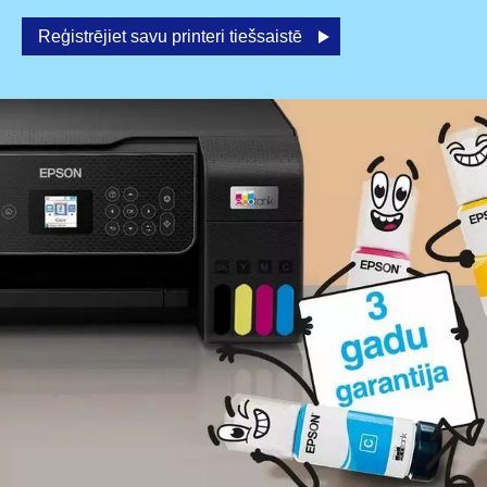
Reģistrējiet savu printeri tiešsaistē