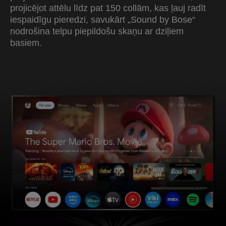
projicējot attēlu līdz pat 150 collām, kas ļauj radīt
iespaidīgu pieredzi, savukārt „Sound by Bose“
nodrošina telpu piepildošu skaņu ar dziļiem
basiem.