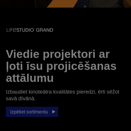
Viedie projektori ar
ļoti īsu projicēšanas
attālumu
Izbaudiet kinoteātra kvalitātes pieredzi, ērti sēžot
savā dīvānā.
Izpētiet sortimentu