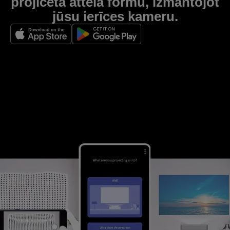
projicētā attēla formu, izmantojot
jūsu ierīces kameru.