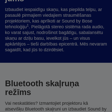
Izbaudiet iespaidīgu skaņu, kas piepilda telpu, ar
pasaulē pirmajiem viedajiem straumēšanas
projektoriem, kas aprīkoti ar Sound by Bose
1
tehnoloģiju
. Pielāgotā stereo sistēma rada audio,
ko varat sajust, nodrošinot bagātīgu, sabalansētu
skaņu ar dziļu basu, ievelkot jūs – un visus
apkārtējos – tieši darbības epicentrā. Mēs nevaram
sagaidīt, kad jūs to dzirdēsiet.
Bluetooth skaļruņa
režīms
Vai neskatāties? Izmantojiet projektoru kā
atsevišķu Bluetooth skaļruni un izbaudiet Sound by