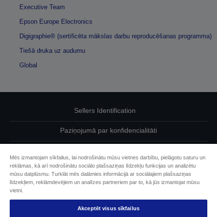
Executive Team
Epson Europe Electronics
Digigraphie® (sertificēta mākslas darbu reproducēšanas programma)
Tiešā druka uz audumu
Global
Sellers Identification
Paziņojumā par konfidencialitāti
EU Data Act Compliance
Mēs izmantojam sīkfailus, lai nodrošinātu mūsu vietnes darbību, pielāgotu saturu un
reklāmas, kā arī nodrošinātu sociālo plašsaziņas līdzekļu funkcijas un analizētu
Sazinieties ar mums par saviem datiem
mūsu datplūsmu. Turklāt mēs dalāmies informācijā ar sociālajiem plašsaziņas
līdzekļiem, reklāmdevējiem un analīzes partneriem par to, kā jūs izmantojat mūsu
Cookie Information
vietni.
Akceptēt visus sīkfailus
Epson apņemšanās pieejamības nodrošināšanā