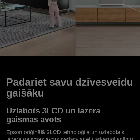
Padariet savu dzīvesveidu
gaišāku
Uzlabots 3LCD un lāzera
gaismas avots
Epson oriģinālā 3LCD tehnoloģija un uzlabotais
lāzera gaismas avots padara attēlu ārkārtīgi spilgtu