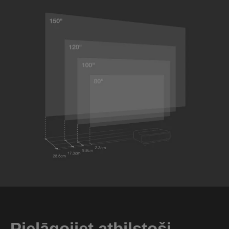
Pielāgojiet atbilstoši