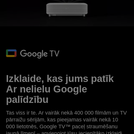
Izklaide, kas jums patīk
Ar ​​nelielu Google
palīdzību
Tas viss ir te. Ar vairāk nekā 400 000 filmām un TV
pārraižu sērijām, kas pieejamas vairāk nekā 10
000 lietotnēs, Google TV™ paceļ straumēšanu
jaunā līmenī – apvienojot jūsu iecienītāko izklaidi