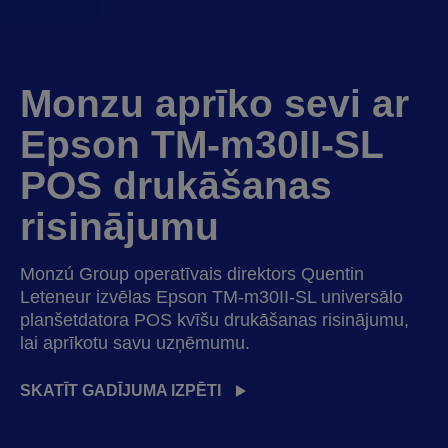
Monzu aprīko sevi ar
Epson TM-m30II-SL
POS drukāšanas
risinājumu
Monzú Group operatīvais direktors Quentin
Leteneur izvēlas Epson TM-m30II-SL universālo
planšetdatora POS kvīšu drukāšanas risinājumu,
lai aprīkotu savu uzņēmumu.
SKATĪT GADĪJUMA IZPĒTI