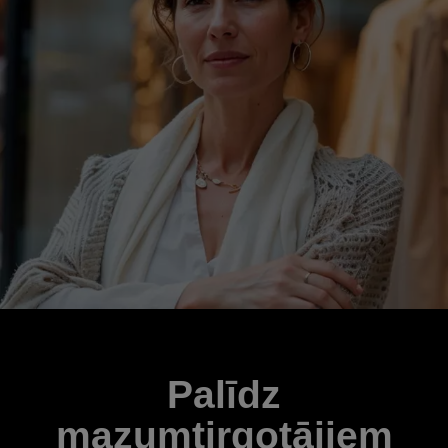
Palīdz
mazumtirgotājiem