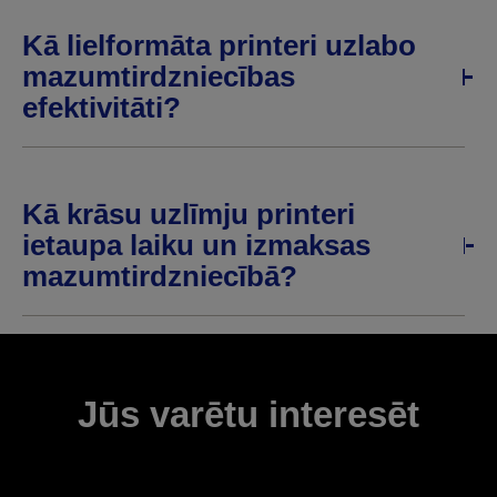
Kā lielformāta printeri uzlabo
mazumtirdzniecības
efektivitāti?
Kā krāsu uzlīmju printeri
ietaupa laiku un izmaksas
mazumtirdzniecībā?
Jūs varētu interesēt