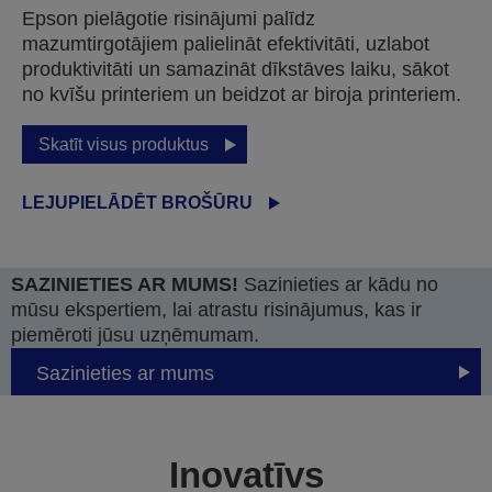
Epson pielāgotie risinājumi palīdz
mazumtirgotājiem palielināt efektivitāti, uzlabot
produktivitāti un samazināt dīkstāves laiku, sākot
no kvīšu printeriem un beidzot ar biroja printeriem.
Skatīt visus produktus
LEJUPIELĀDĒT BROŠŪRU
SAZINIETIES AR MUMS!
Sazinieties ar kādu no
mūsu ekspertiem, lai atrastu risinājumus, kas ir
piemēroti jūsu uzņēmumam.
Sazinieties ar mums
Inovatīvs