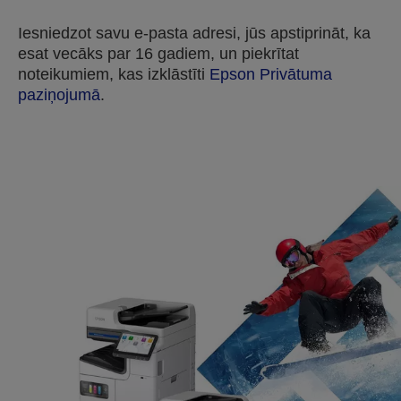
Iesniedzot savu e-pasta adresi, jūs apstiprināt, ka
esat vecāks par 16 gadiem, un piekrītat
noteikumiem, kas izklāstīti
Epson Privātuma
paziņojumā
.
Thank you for submitting your submission.
We will get in touch with you within the next few
business days.