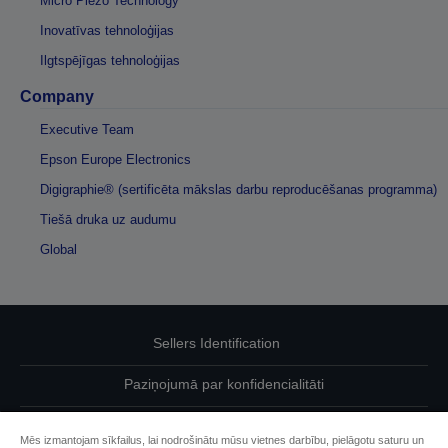
Micro Piezo Technology
Inovatīvas tehnoloģijas
Ilgtspējīgas tehnoloģijas
Company
Executive Team
Epson Europe Electronics
Digigraphie® (sertificēta mākslas darbu reproducēšanas programma)
Tiešā druka uz audumu
Global
Sellers Identification
Paziņojumā par konfidencialitāti
EU Data Act Compliance
Mēs izmantojam sīkfailus, lai nodrošinātu mūsu vietnes darbību, pielāgotu saturu un