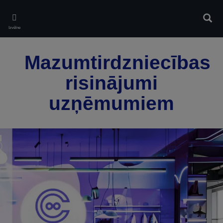
Skip
to
Meklē
main
Izvēlne
content
Mazumtirdzniecības
risinājumi
uzņēmumiem