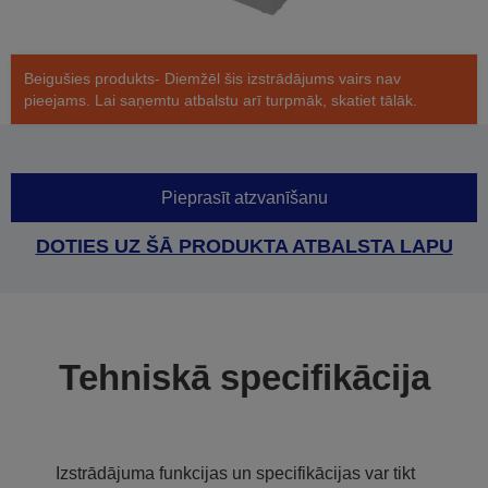
Beigušies produkts- Diemžēl šis izstrādājums vairs nav
pieejams. Lai saņemtu atbalstu arī turpmāk, skatiet tālāk.
Pieprasīt atzvanīšanu
DOTIES UZ ŠĀ PRODUKTA ATBALSTA LAPU
Tehniskā specifikācija
Izstrādājuma funkcijas un specifikācijas var tikt