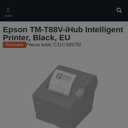
Skip
to
Meklē
main
Izvēlne
content
Epson TM-T88V-iHub Intelligent
Printer, Black, EU
Preces kods: C31CA85792
Pārtraukts