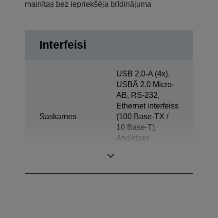
mainītas bez iepriekšēja brīdinājuma
Interfeisi
USB 2.0-A (4x),
USBÂ 2.0 Micro-
AB, RS-232,
Ethernet interfeiss
Saskarnes
(100 Base-TX /
10 Base-T),
Atvilktnes
izvirzītājs, Micro
SD kartes slots