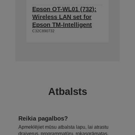
Epson OT-WL01 (732):
Wireless LAN set for
Epson TM-Intelligent
C32C890732
Atbalsts
Reikia pagalbos?
Apmeklējiet mūsu atbalsta lapu, lai atrastu
draiverus, programmatūru, rokasgrāmatas,