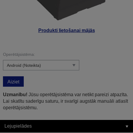
Produkti lietošanai mājās
Operētājsistēma:
Aiziet
Uzmanību!
Jūsu operētājsistēma var netikt pareizi atpazīta.
Lai skatītu saderīgu saturu, ir svarīgi augstāk manuāli atlasīt
operētājsistēmu.
Lejupielādes