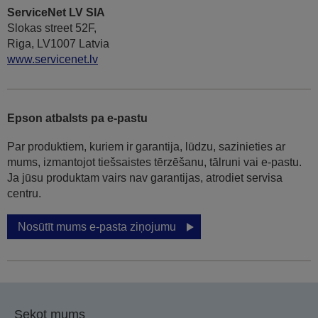
ServiceNet LV SIA
Slokas street 52F,
Riga, LV1007 Latvia
www.servicenet.lv
Epson atbalsts pa e-pastu
Par produktiem, kuriem ir garantija, lūdzu, sazinieties ar
mums, izmantojot tiešsaistes tērzēšanu, tālruni vai e-pastu.
Ja jūsu produktam vairs nav garantijas, atrodiet servisa
centru.
Nosūtīt mums e-pasta ziņojumu
Sekot mums