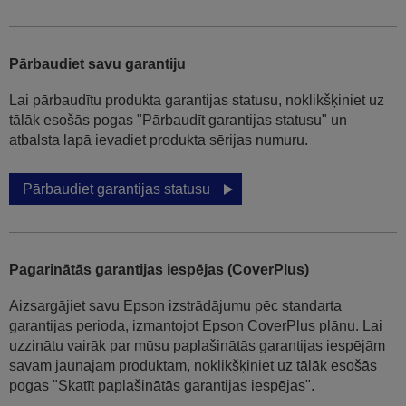
Pārbaudiet savu garantiju
Lai pārbaudītu produkta garantijas statusu, noklikšķiniet uz
tālāk esošās pogas "Pārbaudīt garantijas statusu" un
atbalsta lapā ievadiet produkta sērijas numuru.
Pārbaudiet garantijas statusu
Pagarinātās garantijas iespējas (CoverPlus)
Aizsargājiet savu Epson izstrādājumu pēc standarta
garantijas perioda, izmantojot Epson CoverPlus plānu. Lai
uzzinātu vairāk par mūsu paplašinātās garantijas iespējām
savam jaunajam produktam, noklikšķiniet uz tālāk esošās
pogas "Skatīt paplašinātās garantijas iespējas".