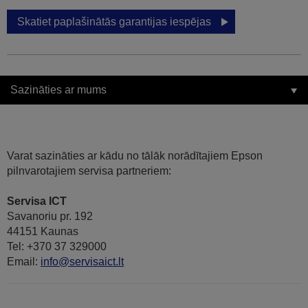
Skatiet paplašinātās garantijas iespējas
Sazināties ar mums
Varat sazināties ar kādu no tālāk norādītajiem Epson
pilnvarotajiem servisa partneriem:
Servisa ICT
Savanoriu pr. 192
44151 Kaunas
Tel: +370 37 329000
Email:
info@servisaict.lt