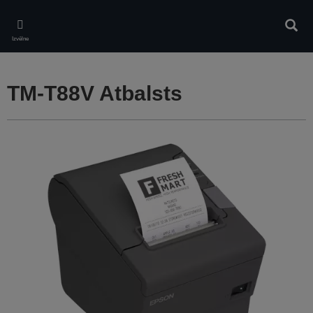
Skip
to
Meklē
main
Izvēlne
content
TM-T88V Atbalsts