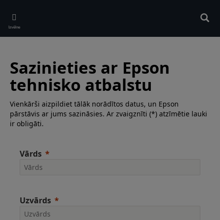
Skip
to
Meklē
main
Izvēlne
content
Sazinieties ar Epson
tehnisko atbalstu
Vienkārši aizpildiet tālāk norādītos datus, un Epson
pārstāvis ar jums sazināsies. Ar zvaigznīti (*) atzīmētie lauki
ir obligāti.
Vārds
Uzvārds