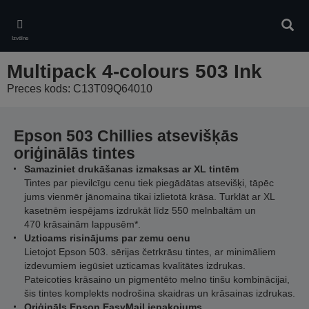
Skip
to
Meklē
main
Izvēlne
content
Multipack 4-colours 503 Ink
Preces kods: C13T09Q64010
Epson 503 Chillies atsevišķās
oriģinālās tintes
Samaziniet drukāšanas izmaksas ar XL tintēm
Tintes par pievilcīgu cenu tiek piegādātas atsevišķi, tāpēc
jums vienmēr jānomaina tikai izlietotā krāsa. Turklāt ar XL
kasetnēm iespējams izdrukāt līdz 550 melnbaltām un
470 krāsainām lappusēm*.
Uzticams risinājums par zemu cenu
Lietojot Epson 503. sērijas četrkrāsu tintes, ar minimāliem
izdevumiem iegūsiet uzticamas kvalitātes izdrukas.
Pateicoties krāsaino un pigmentēto melno tinšu kombinācijai,
šis tintes komplekts nodrošina skaidras un krāsainas izdrukas.
Oriģināls Epson EasyMail iepakojums