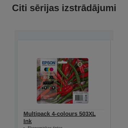
Citi sērijas izstrādājumi
Multipack 4-colours 503XL
Mult
Ink
Eko
Uzt
Ekonomiskas tintes