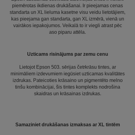
piemērotas ikdienas drukāšanai. Ir pieejamas cenas
standarta un XL lieluma kasetne visu veidu lietotājiem,
kas pieejama gan standarta, gan XL izmērā, vienā un
vairākos iepakojumos. Veikalā to ir viegli atrast pēc
aso piparu attēla.
Uzticams risinājums par zemu cenu
Lietojot Epson 503. sērijas četrkrāsu tintes, ar
minimāliem izdevumiem iegūsiet uzticamas kvalitātes
izdrukas. Pateicoties krāsaino un pigmentēto melno
tinšu kombinācijai, šis tintes komplekts nodrošina
skaidras un krāsainas izdrukas.
Samaziniet drukāšanas izmaksas ar XL tintēm