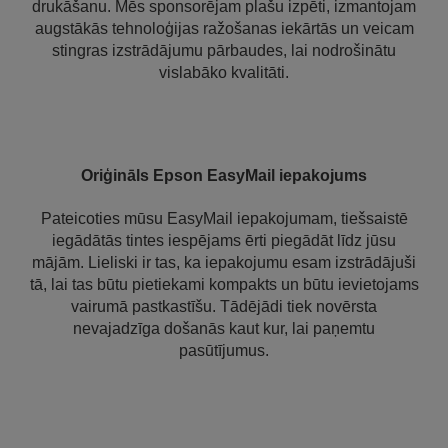
drukāšanu. Mēs sponsorējam plašu izpēti, izmantojam
augstākās tehnoloģijas ražošanas iekārtās un veicam
stingras izstrādājumu pārbaudes, lai nodrošinātu
vislabāko kvalitāti.
Oriģināls Epson EasyMail iepakojums
Pateicoties mūsu EasyMail iepakojumam, tiešsaistē
iegādātās tintes iespējams ērti piegādāt līdz jūsu
mājām. Lieliski ir tas, ka iepakojumu esam izstrādājuši
tā, lai tas būtu pietiekami kompakts un būtu ievietojams
vairumā pastkastīšu. Tādējādi tiek novērsta
nevajadzīga došanās kaut kur, lai paņemtu
pasūtījumus.