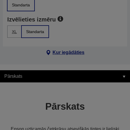
Standarta
Izvēlieties izmēru
XL
Standarta
Kur iegādāties
Pārskats
Pārskats
Epson uzticamās četrkrāsu atsevišķās tintes ir lieliski