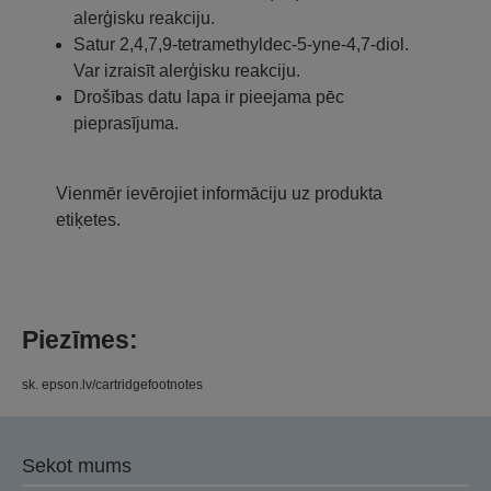
alerģisku reakciju.
Satur 2,4,7,9-tetramethyldec-5-yne-4,7-diol.
Var izraisīt alerģisku reakciju.
Drošības datu lapa ir pieejama pēc
pieprasījuma.
Vienmēr ievērojiet informāciju uz produkta
etiķetes.
Piezīmes:
sk. epson.lv/cartridgefootnotes
Sekot mums