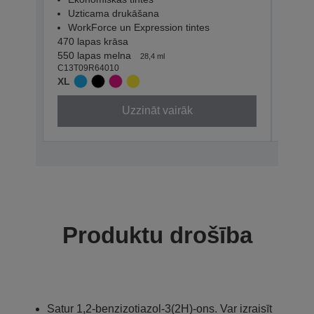
Wor
Uzticama drukāšana
165 l
WorkForce un Expression tintes
210 l
470 lapas krāsa
C13T0
550 lapas melna
28,4 ml
STAN
C13T09R64010
XL
Uzzināt vairāk
Produktu drošība
Satur 1,2-benzizotiazol-3(2H)-ons. Var izraisīt