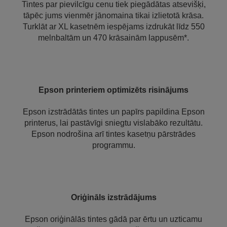
Tintes par pievilcīgu cenu tiek piegādātas atsevišķi,
tāpēc jums vienmēr jānomaina tikai izlietotā krāsa.
Turklāt ar XL kasetnēm iespējams izdrukāt līdz 550
melnbaltām un 470 krāsainām lappusēm*.
Epson printeriem optimizēts risinājums
Epson izstrādātās tintes un papīrs papildina Epson
printerus, lai pastāvīgi sniegtu vislabāko rezultātu.
Epson nodrošina arī tintes kasetņu pārstrādes
programmu.
Oriģināls izstrādājums
Epson oriģinālās tintes gādā par ērtu un uzticamu