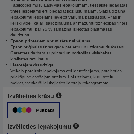
Pateicoties mūsu EasyMail iepakojumam, tiešsaistē iegādātās
tintes iespējams ērti piegādāt līdz jūsu mājām. Slaidā dizaina
iepakojumu iespējams ievietot vairumā pastkastīšu – tas ir
lieliski videi, kā arī salīdzinājumā ar mazumtirdzniecības tintes
iepakojumu* par 75 % samazina izlietotās plastmasas
daudzumu.
Epson printeriem optimizēts risinājums
Epson oriģinālās tintes gādā par ērtu un uzticamu drukāšanu.
Garantēts darbam ar printeri un nodrošina vislabākās
kvalitātes rezultātus.
Lietotājam draudzīgs
Veikalā pareizais iepakojums ātri identificējams, pateicoties
priekšpusē esošajam attēlam. Lai uzzinātu, kuru attēlu
meklēt, vienkārši ielūkojieties lietotāja rokasgrāmatā.
Izvēlieties krāsu
Multipaka
Izvēlieties iepakojumu