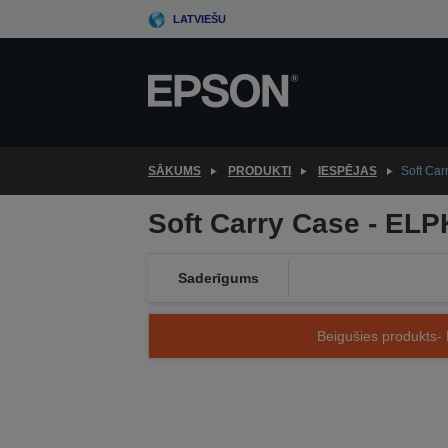
Skip
LATVIEŠU
to
main
content
SĀKUMS
PRODUKTI
IESPĒJAS
Soft Ca
Soft Carry Case - EL
Saderīgums
Beigušies produkts- 