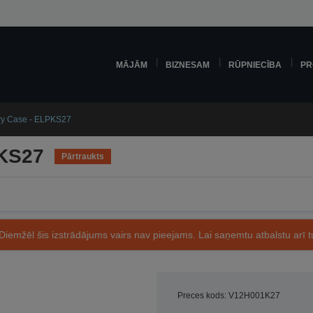
MĀJĀM
BIZNESAM
RŪPNIECĪBA
PR
rry Case - ELPKS27
PKS27
Pārtraukts
Diemžēl šis izstrādājums vairs nav pieejams. Lai saņemtu atbalstu arī tu
Preces kods: V12H001K27