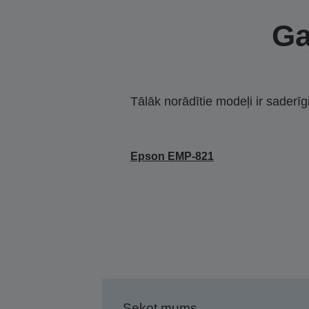
Ga
Tālāk norādītie modeļi ir saderīg
Epson EMP-821
Sekot mums