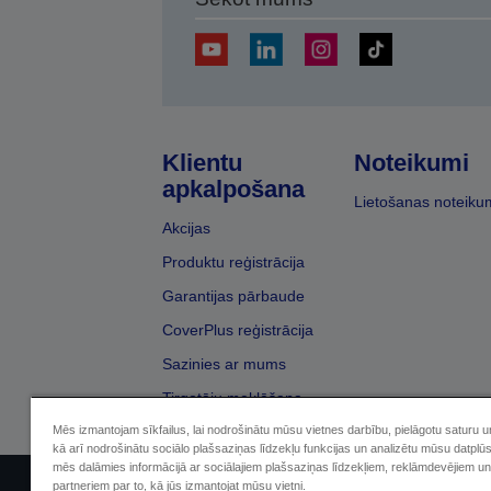
Klientu
Noteikumi
apkalpošana
Lietošanas noteiku
Akcijas
Produktu reģistrācija
Garantijas pārbaude
CoverPlus reģistrācija
Sazinies ar mums
Tirgotāju meklēšana
Mēs izmantojam sīkfailus, lai nodrošinātu mūsu vietnes darbību, pielāgotu saturu 
kā arī nodrošinātu sociālo plašsaziņas līdzekļu funkcijas un analizētu mūsu datplū
mēs dalāmies informācijā ar sociālajiem plašsaziņas līdzekļiem, reklāmdevējiem un
partneriem par to, kā jūs izmantojat mūsu vietni.