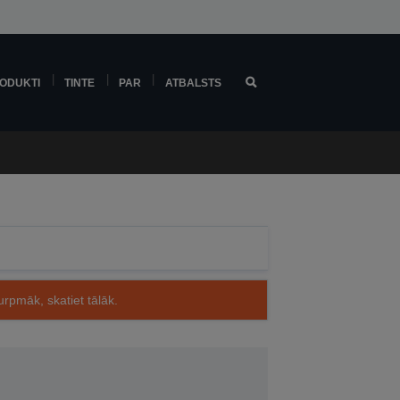
ODUKTI
TINTE
PAR
ATBALSTS
rpmāk, skatiet tālāk.