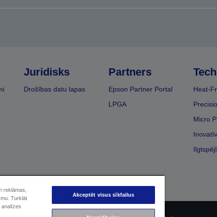
Juridisks
Partners
Tech
mi
Drošības datu lapas
Epson Partner Portal
Heat-Fr
LPGA
Precisi
Micro P
Inovatī
Ilgtspēj
un reklāmas,
Akceptēt visus sīkfailus
smu. Turklāt
 analīzes