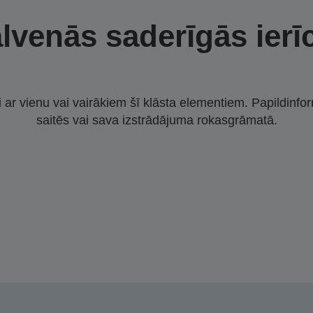
lvenās saderīgās ierī
i ar vienu vai vairākiem šī klāsta elementiem. Papildinfor
saitēs vai sava izstrādājuma rokasgrāmatā.