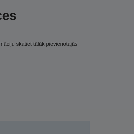
ces
māciju skatiet tālāk pievienotajās