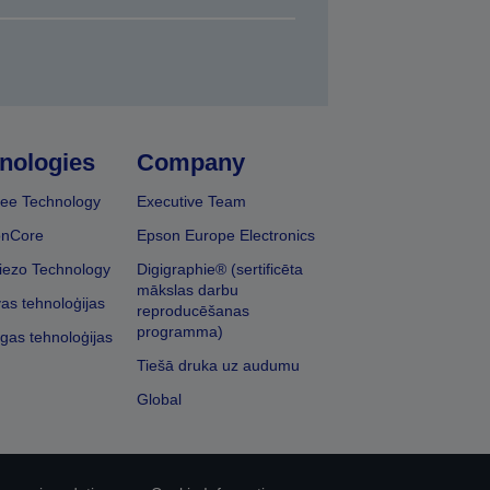
nologies
Company
ee Technology
Executive Team
onCore
Epson Europe Electronics
iezo Technology
Digigraphie® (sertificēta
mākslas darbu
vas tehnoloģijas
reproducēšanas
programma)
īgas tehnoloģijas
Tiešā druka uz audumu
Global