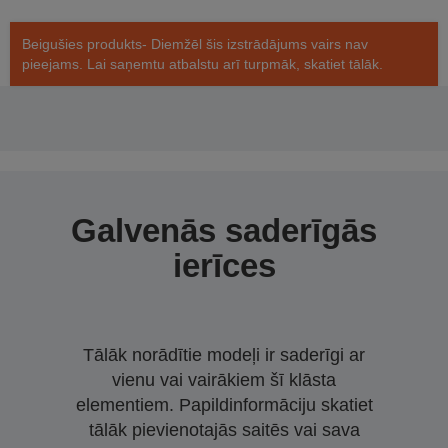
Beigušies produkts- Diemžēl šis izstrādājums vairs nav
pieejams. Lai saņemtu atbalstu arī turpmāk, skatiet tālāk.
Galvenās saderīgās
ierīces
Tālāk norādītie modeļi ir saderīgi ar
vienu vai vairākiem šī klāsta
elementiem. Papildinformāciju skatiet
tālāk pievienotajās saitēs vai sava