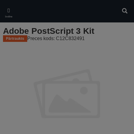
Skip
to
Meklē
main
Izvēlne
content
Adobe PostScript 3 Kit
Preces kods: C12C832491
Pārtraukts