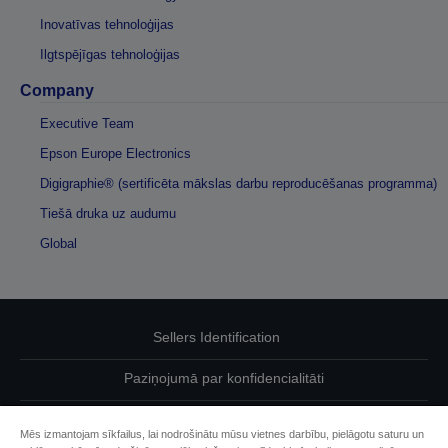
Inovatīvas tehnoloģijas
Ilgtspējīgas tehnoloģijas
Company
Executive Team
Epson Europe Electronics
Digigraphie® (sertificēta mākslas darbu reproducēšanas programma)
Tiešā druka uz audumu
Global
Sellers Identification
Paziņojumā par konfidencialitāti
EU Data Act Compliance
Mēs izmantojam sīkfailus, lai nodrošinātu mūsu vietnes darbību, pielāgotu saturu un