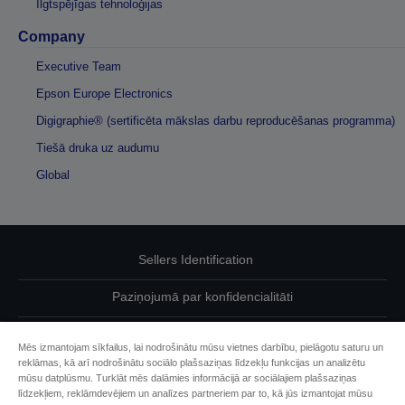
Ilgtspējīgas tehnoloģijas
Company
Executive Team
Epson Europe Electronics
Digigraphie® (sertificēta mākslas darbu reproducēšanas programma)
Tiešā druka uz audumu
Global
Sellers Identification
Paziņojumā par konfidencialitāti
EU Data Act Compliance
Mēs izmantojam sīkfailus, lai nodrošinātu mūsu vietnes darbību, pielāgotu saturu un
reklāmas, kā arī nodrošinātu sociālo plašsaziņas līdzekļu funkcijas un analizētu
Sazinieties ar mums par saviem datiem
mūsu datplūsmu. Turklāt mēs dalāmies informācijā ar sociālajiem plašsaziņas
līdzekļiem, reklāmdevējiem un analīzes partneriem par to, kā jūs izmantojat mūsu