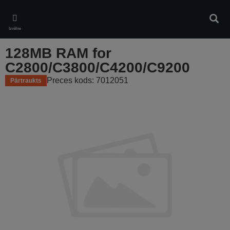
Skip
to
Meklē
main
Izvēlne
content
128MB RAM for
C2800/C3800/C4200/C9200
Preces kods: 7012051
Pārtraukts