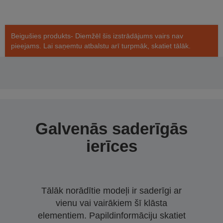
Beigušies produkts- Diemžēl šis izstrādājums vairs nav
pieejams. Lai saņemtu atbalstu arī turpmāk, skatiet tālāk.
Galvenās saderīgās
ierīces
Tālāk norādītie modeļi ir saderīgi ar
vienu vai vairākiem šī klāsta
elementiem. Papildinformāciju skatiet