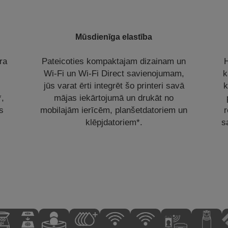
Mūsdienīga elastība
ra
Pateicoties kompaktajam dizainam un
H
Wi-Fi un Wi-Fi Direct savienojumam,
k
jūs varat ērti integrēt šo printeri savā
k
*,
mājas iekārtojumā un drukāt no
s
mobilajām ierīcēm, planšetdatoriem un
r
klēpjdatoriem*.
s