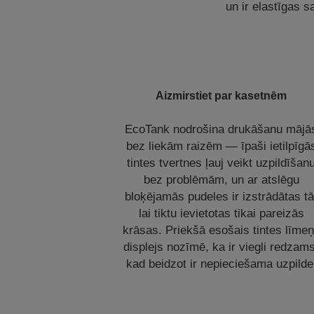
un ir elastīgas s
Aizmirstiet par kasetnēm
EcoTank nodrošina drukāšanu mājā
bez liekām raizēm — īpaši ietilpīgā
tintes tvertnes ļauj veikt uzpildīšan
bez problēmām, un ar atslēgu
bloķējamās pudeles ir izstrādātas tā
lai tiktu ievietotas tikai pareizās
krāsas. Priekšā esošais tintes līme
displejs nozīmē, ka ir viegli redzam
kad beidzot ir nepieciešama uzpilde