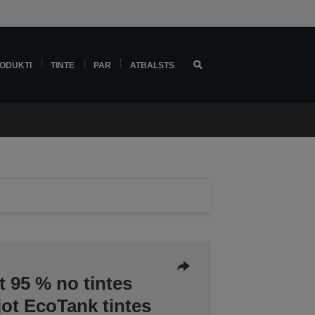
ODUKTI
TINTE
PAR
ATBALSTS
at 95 % no tintes
jot EcoTank tintes