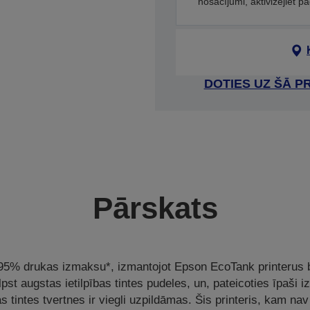
nosacījumi, aktivizējiet p
DOTIES UZ ŠĀ P
Pārskats
z 95% drukas izmaksu*, izmantojot Epson EcoTank printerus
lpst augstas ietilpības tintes pudeles, un, pateicoties īpaši i
s tintes tvertnes ir viegli uzpildāmas. Šis printeris, kam n