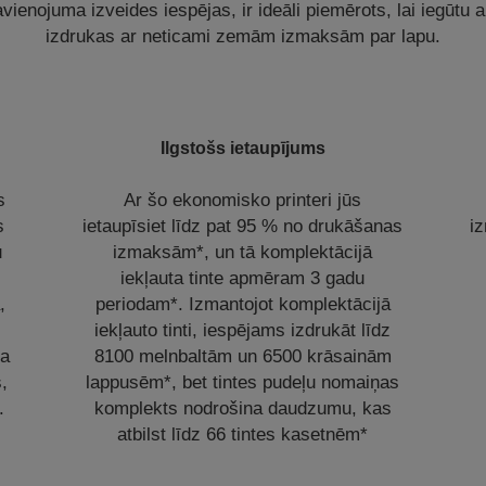
avienojuma izveides iespējas, ir ideāli piemērots, lai iegūtu 
izdrukas ar neticami zemām izmaksām par lapu.
Ilgstošs ietaupījums
s
Ar šo ekonomisko printeri jūs
s
ietaupīsiet līdz pat 95 % no drukāšanas
iz
u
izmaksām*, un tā komplektācijā
iekļauta tinte apmēram 3 gadu
,
periodam*. Izmantojot komplektācijā
iekļauto tinti, iespējams izdrukāt līdz
ņa
8100 melnbaltām un 6500 krāsainām
s,
lappusēm*, bet tintes pudeļu nomaiņas
.
komplekts nodrošina daudzumu, kas
atbilst līdz 66 tintes kasetnēm*