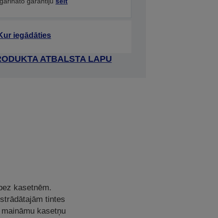
agarināto garantiju
šeit
Kur iegādāties
RODUKTA ATBALSTA LAPU
 bez kasetnēm.
zstrādātajām tintes
av maināmu kasetņu