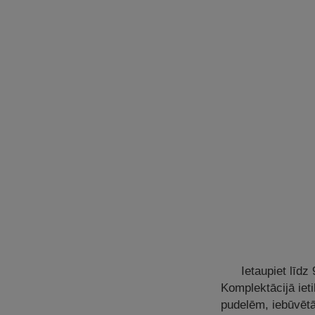
Ietaupiet līd
Komplektācijā ieti
pudelēm, iebūvētā