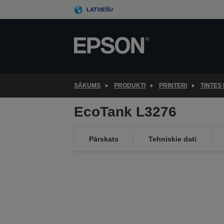
Skip
LATVIEŠU
to
main
content
SĀKUMS
PRODUKTI
PRINTERI
TINTES 
EcoTank L3276
Pārskats
Tehniskie dati