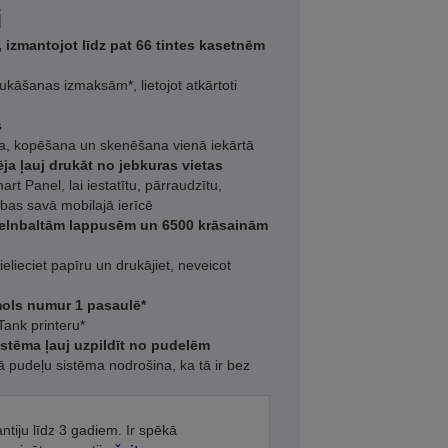
i
 izmantojot līdz pat 66 tintes kasetnēm
rukāšanas izmaksām*, lietojot atkārtoti
s
na, kopēšana un skenēšana vienā iekārtā
a ļauj drukāt no jebkuras vietas
art Panel, lai iestatītu, pārraudzītu,
ības savā mobilajā ierīcē
 melnbaltām lappusēm un 6500 krāsainām
ielieciet papīru un drukājiet, neveicot
īmols numur 1 pasaulē*
Tank printeru*
istēma ļauj uzpildīt no pudelēm
 pudeļu sistēma nodrošina, ka tā ir bez
antiju līdz 3 gadiem. Ir spēkā