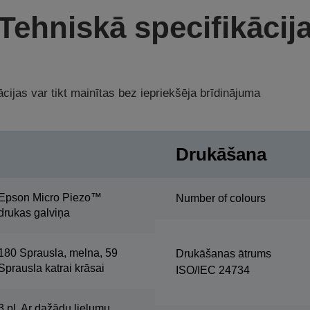
Tehniskā specifikācij
cijas var tikt mainītas bez iepriekšēja brīdinājuma
Drukāšana
Epson Micro Piezo™
Number of colours
drukas galviņa
180 Sprausla, melna, 59
Drukāšanas ātrums
Sprausla katrai krāsai
ISO/IEC 24734
3 pl, Ar dažādu lielumu