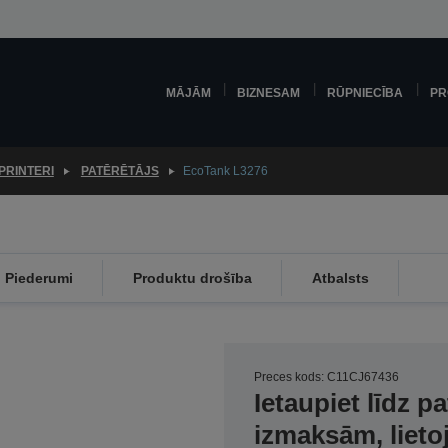
MĀJĀM
BIZNESAM
RŪPNIECĪBA
PR
PRINTERI
PATĒRĒTĀJS
EcoTank L3276
Piederumi
Produktu drošība
Atbalsts
Preces kods: C11CJ67436
Ietaupiet līdz p
izmaksām, lieto