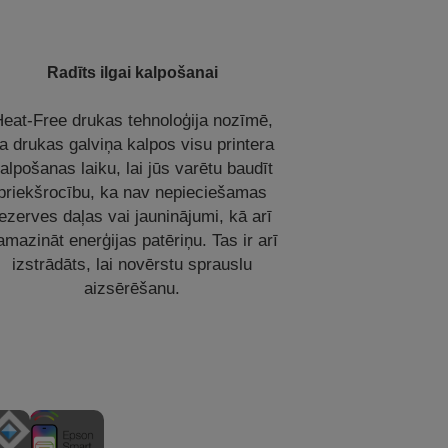
Radīts ilgai kalpošanai
eat-Free drukas tehnoloģija nozīmē,
a drukas galviņa kalpos visu printera
alpošanas laiku, lai jūs varētu baudīt
priekšrocību, ka nav nepieciešamas
ezerves daļas vai jauninājumi, kā arī
amazināt enerģijas patēriņu. Tas ir arī
izstrādāts, lai novērstu sprauslu
aizsērēšanu.