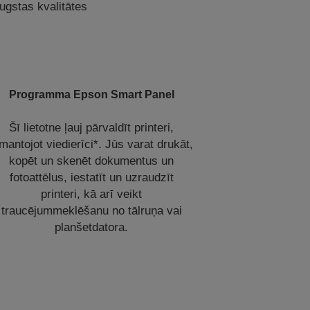
augstas kvalitātes
Programma Epson Smart Panel
Šī lietotne ļauj pārvaldīt printeri,
mantojot viedierīci*. Jūs varat drukāt,
kopēt un skenēt dokumentus un
fotoattēlus, iestatīt un uzraudzīt
printeri, kā arī veikt
traucējummeklēšanu no tālruņa vai
planšetdatora.