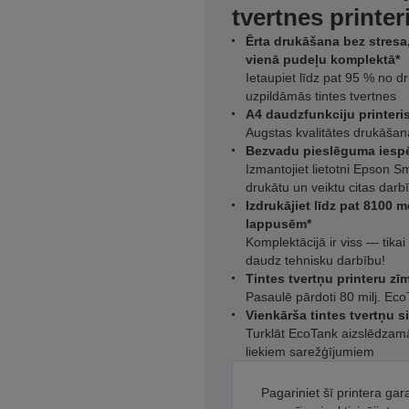
tvertnes printer
Ērta drukāšana bez stresa,
vienā pudeļu komplektā*
Ietaupiet līdz pat 95 % no d
uzpildāmās tintes tvertnes
A4 daudzfunkciju printeri
Augstas kvalitātes drukāša
Bezvadu pieslēguma iespēj
Izmantojiet lietotni Epson Sm
drukātu un veiktu citas darb
Izdrukājiet līdz pat 8100
lappusēm*
Komplektācijā ir viss — tikai 
daudz tehnisku darbību!
Tintes tvertņu printeru z
Pasaulē pārdoti 80 milj. Eco
Vienkārša tintes tvertņu s
Turklāt EcoTank aizslēdzamā
liekiem sarežģījumiem
Pagariniet šī printera gar