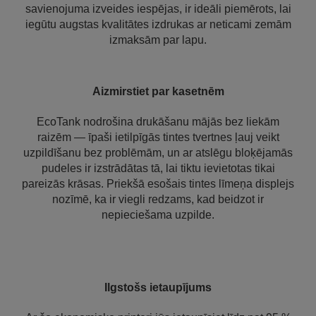
savienojuma izveides iespējas, ir ideāli piemērots, lai
iegūtu augstas kvalitātes izdrukas ar neticami zemām
izmaksām par lapu.
Aizmirstiet par kasetnēm
EcoTank nodrošina drukāšanu mājās bez liekām
raizēm — īpaši ietilpīgās tintes tvertnes ļauj veikt
uzpildīšanu bez problēmām, un ar atslēgu bloķējamās
pudeles ir izstrādātas tā, lai tiktu ievietotas tikai
pareizās krāsas. Priekšā esošais tintes līmeņa displejs
nozīmē, ka ir viegli redzams, kad beidzot ir
nepieciešama uzpilde.
Ilgstošs ietaupījums