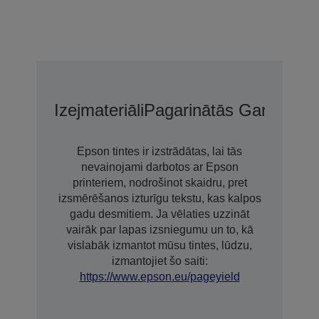
Izejmateriāli
Pagarinātās Garantijas
Epson tintes ir izstrādātas, lai tās
nevainojami darbotos ar Epson
printeriem, nodrošinot skaidru, pret
izsmērēšanos izturīgu tekstu, kas kalpos
gadu desmitiem. Ja vēlaties uzzināt
vairāk par lapas izsniegumu un to, kā
vislabāk izmantot mūsu tintes, lūdzu,
izmantojiet šo saiti:
https://www.epson.eu/pageyield