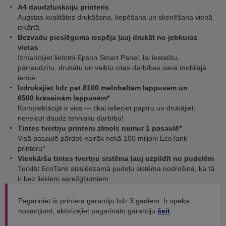
A4 daudzfunkciju printeris
Augstas kvalitātes drukāšana, kopēšana un skenēšana vienā
iekārtā
Bezvadu pieslēguma iespēja ļauj drukāt no jebkuras
vietas
Izmantojiet lietotni Epson Smart Panel, lai iestatītu,
pārraudzītu, drukātu un veiktu citas darbības savā mobilajā
ierīcē
Izdrukājiet līdz pat 8100 melnbaltām lappusēm un
6500 krāsainām lappusēm*
Komplektācijā ir viss — tikai ielieciet papīru un drukājiet,
neveicot daudz tehnisku darbību!
Tintes tvertņu printeru zīmols numur 1 pasaulē*
Visā pasaulē pārdoti vairāk nekā 100 miljoni EcoTank
printeru*
Vienkārša tintes tvertņu sistēma ļauj uzpildīt no pudelēm
Turklāt EcoTank aizslēdzamā pudeļu sistēma nodrošina, ka tā
ir bez liekiem sarežģījumiem
Pagariniet šī printera garantiju līdz 3 gadiem. Ir spēkā
nosacījumi, aktivizējiet pagarināto garantiju
šeit