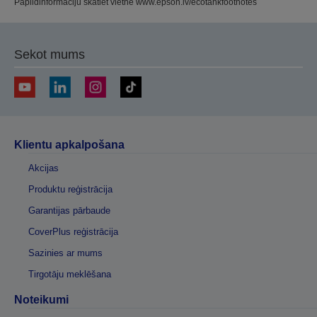
Papildinformāciju skatiet vietnē www.epson.lv/ecotankfootnotes
Sekot mums
Klientu apkalpošana
Akcijas
Produktu reģistrācija
Garantijas pārbaude
CoverPlus reģistrācija
Sazinies ar mums
Tirgotāju meklēšana
Noteikumi