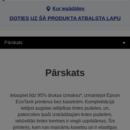
Kur iegādāties
DOTIES UZ ŠĀ PRODUKTA ATBALSTA LAPU
Pārskats
Pārskats
Ietaupiet līdz 95% drukas izmaksu*, izmantojot Epson
EcoTank printerus bez kasetnēm. Komplektācijā
ietilpst augstas ietilpības tintes pudeles, un,
pateicoties īpaši izstrādātajām tintes pudelēm,
iebūvētās tintes tvertnes ir viegli uzpildāmas. Šis
printeris, kam nav maināmu kasetņu un ir elastīgas