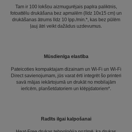
Tam ir 100 lokšņu aizmugurējais papīra paliktnis,
fotoattēlu drukāšana bez apmalēm (līdz 10x15 cm) un
drukāšanas ātrums līdz 10 lpp./min.*, kas bez pūlēm
ļauj ātri veikt dažādus uzdevumus.
Mūsdienīga elastība
Pateicoties kompaktajam dizainam un Wi-Fi un Wi-Fi
Direct savienojumam, jūs varat ērti integrēt šo printeri
savā mājas iekārtojumā un drukāt no mobilajām
ierīcēm, planšetdatoriem un klēpjdatoriem*.
Radīts ilgai kalpošanai
Heat-Free drukas tehnoloģija nozīmē, ka drukas