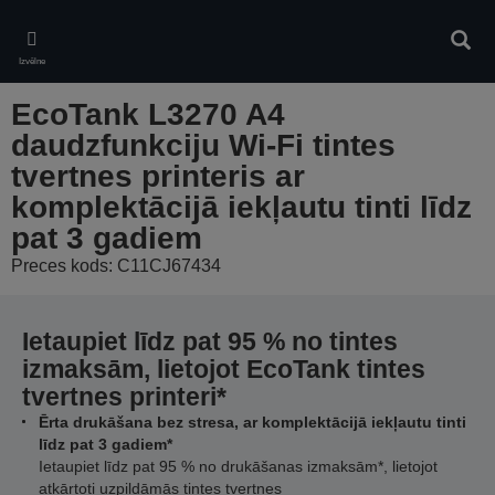
Skip
to
Meklē
main
Izvēlne
content
EcoTank L3270 A4
daudzfunkciju Wi-Fi tintes
tvertnes printeris ar
komplektācijā iekļautu tinti līdz
pat 3 gadiem
Preces kods: C11CJ67434
Ietaupiet līdz pat 95 % no tintes
izmaksām, lietojot EcoTank tintes
tvertnes printeri*
Ērta drukāšana bez stresa, ar komplektācijā iekļautu tinti
līdz pat 3 gadiem*
Ietaupiet līdz pat 95 % no drukāšanas izmaksām*, lietojot
atkārtoti uzpildāmās tintes tvertnes