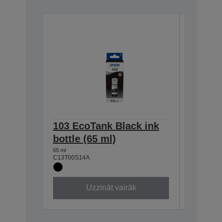
103 EcoTank Black ink
103 Ec
bottle (65 ml)
bottle 
65 ml
65 ml
C13T00S14A
C13T00S2
Uzzināt vairāk