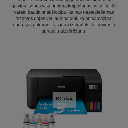
galviņa kalpos visu printera kalpošanas laiku, lai jūs
varētu baudīt priekšrocību, ka nav nepieciešamas
rezerves daļas vai jauninājumi, kā arī samazināt
enerģijas patēriņu. Tas ir arī izstrādāts, lai novērstu
sprauslu aizsērēšanu.
360° skats