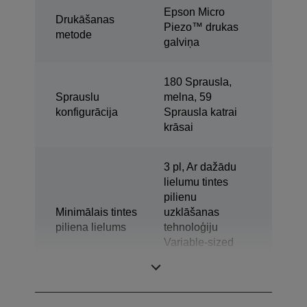
Epson Micro
Drukāšanas
Piezo™ drukas
metode
galviņa
180 Sprausla,
Sprauslu
melna, 59
konfigurācija
Sprausla katrai
krāsai
3 pl, Ar dažādu
lielumu tintes
pilienu
Minimālais tintes
uzklāšanas
piliena lielums
tehnoloģiju
Variable-sized
Droplet
Technology