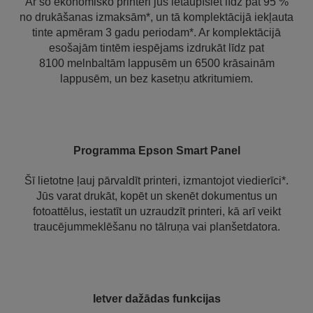
Ar šo ekonomisko printeri jūs ietaupīsiet līdz pat 95 %
no drukāšanas izmaksām*, un tā komplektācijā iekļauta
tinte apmēram 3 gadu periodam*. Ar komplektācijā
esošajām tintēm iespējams izdrukāt līdz pat
8100 melnbaltām lappusēm un 6500 krāsainām
lappusēm, un bez kasetņu atkritumiem.
Programma Epson Smart Panel
Šī lietotne ļauj pārvaldīt printeri, izmantojot viedierīci*.
Jūs varat drukāt, kopēt un skenēt dokumentus un
fotoattēlus, iestatīt un uzraudzīt printeri, kā arī veikt
traucējummeklēšanu no tālruņa vai planšetdatora.
Ietver dažādas funkcijas