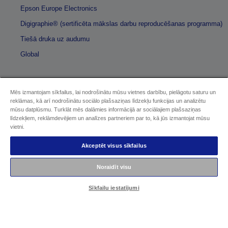
Epson Europe Electronics
Digigraphie® (sertificēta mākslas darbu reproducēšanas programma)
Tiešā druka uz audumu
Global
Mēs izmantojam sīkfailus, lai nodrošinātu mūsu vietnes darbību, pielāgotu saturu un
Sellers Identification
reklāmas, kā arī nodrošinātu sociālo plašsaziņas līdzekļu funkcijas un analizētu
mūsu datplūsmu. Turklāt mēs dalāmies informācijā ar sociālajiem plašsaziņas
līdzekļiem, reklāmdevējiem un analīzes partneriem par to, kā jūs izmantojat mūsu
Paziņojumā par konfidencialitāti
vietni.
EU Data Act Compliance
Akceptēt visus sīkfailus
Sazinieties ar mums par saviem datiem
Noraidīt visu
Cookie Information
Sīkfailu iestatījumi
Epson apņemšanās pieejamības nodrošināšanā