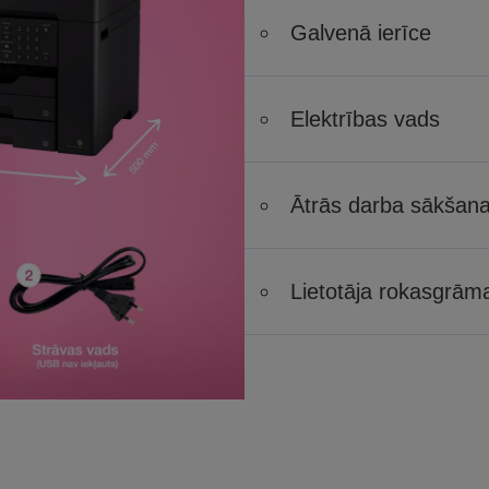
Galvenā ierīce
Elektrības vads
Ātrās darba sākšan
Lietotāja rokasgrām