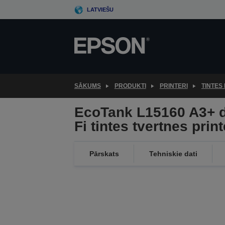
Skip
LATVIEŠU
to
main
content
SĀKUMS
PRODUKTI
PRINTERI
TINTES 
EcoTank L15160 A3+ d
Fi tintes tvertnes prin
Pārskats
Tehniskie dati