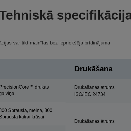
Tehniskā specifikācij
cijas var tikt mainītas bez iepriekšēja brīdinājuma
Drukāšana
PrecisionCore™ drukas
Drukāšanas ātrums
galviņa
ISO/IEC 24734
800 Sprausla, melna, 800
Sprausla katrai krāsai
Drukāšanas ātrums