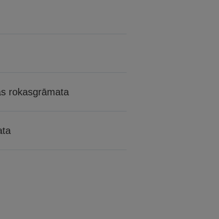
as rokasgrāmata
ata