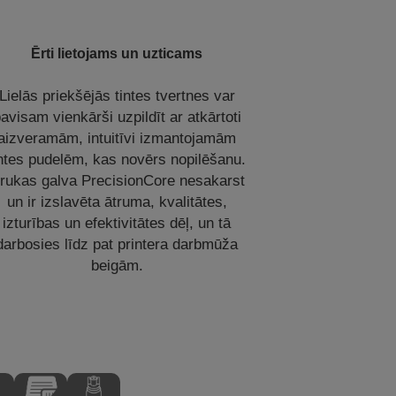
Ērti lietojams un uzticams
Lielās priekšējās tintes tvertnes var
avisam vienkārši uzpildīt ar atkārtoti
aizveramām, intuitīvi izmantojamām
intes pudelēm, kas novērs nopilēšanu.
rukas galva PrecisionCore nesakarst
un ir izslavēta ātruma, kvalitātes,
izturības un efektivitātes dēļ, un tā
darbosies līdz pat printera darbmūža
beigām.