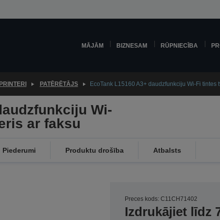
MĀJĀM
BIZNESAM
RŪPNIECĪBA
PR
PRINTERI
PATĒRĒTĀJS
EcoTank L15160 A3+ daudzfunkciju Wi-Fi tintes tv
audzfunkciju Wi-
teris ar faksu
Piederumi
Produktu drošība
Atbalsts
Preces kods: C11CH71402
Izdrukājiet līd