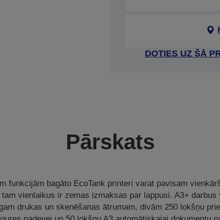
DOTIES UZ ŠĀ P
Pārskats
m funkcijām bagāto EcoTank printeri varat pavisam vienkārš
tam vienlaikus ir zemas izmaksas par lappusi. A3+ darbus va
nīgam drukas un skenēšanas ātrumam, divām 250 lokšņu pri
gures padevei un 50 lokšņu A3 automātiskajai dokumentu pa