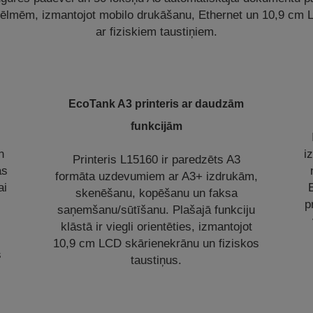
vēlmēm, izmantojot mobilo drukāšanu, Ethernet un 10,9 cm
ar fiziskiem taustiņiem.
EcoTank A3 printeris ar daudzām
funkcijām
n
i
Printeris L15160 ir paredzēts A3
ās
formāta uzdevumiem ar A3+ izdrukām,
ai
skenēšanu, kopēšanu un faksa
p
saņemšanu/sūtīšanu. Plašajā funkciju
klāstā ir viegli orientēties, izmantojot
10,9 cm LCD skārienekrānu un fiziskos
s
taustiņus.