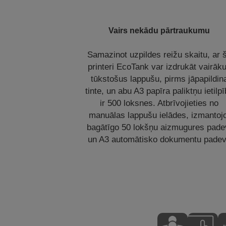
Vairs nekādu pārtraukumu
Samazinot uzpildes reižu skaitu, ar 
printeri EcoTank var izdrukāt vairāk
tūkstošus lappušu, pirms jāpapildin
tinte, un abu A3 papīra paliktņu ietilp
ir 500 loksnes. Atbrīvojieties no
manuālas lappušu ielādes, izmantoj
bagātīgo 50 lokšņu aizmugures pade
un A3 automātisko dokumentu padev