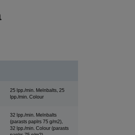
a
25 lpp./min. Melnbalts, 25
lpp./min. Colour
32 lpp./min. Melnbalts
(parasts papīrs 75 g/m2),
32 lpp./min. Colour (parasts
papīrs 75 g/m2)