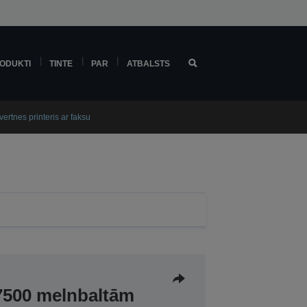
ODUKTI
TINTE
PAR
ATBALSTS
ertnes printeris ar faksu
z 7500 melnbaltām