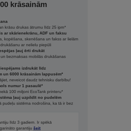
00 krāsainām
šana
an krāsu drukas ātrumu līdz 25 ipm*
is ar skārienekrānu, ADF un faksu
a, kopēšana, skenēšana un fakss ar lielām
drukāšanu ar nelielu piepūli
spējas ļauj ērti drukāt
et un bezmaksas mobilās drukāšanas
iespējams izdrukāt līdz
m un 6000 krāsainām lappusēm*
kājiet, neveicot daudz tehnisku darbību!
īmols numur 1 pasaulē*
nekā 100 miljoni EcoTank printeru*
istēma ļauj uzpildīt no pudelēm
 pudeļu sistēma nodrošina, ka tā ir bez
antiju līdz 3 gadiem. Ir spēkā
agarināto garantiju
šeit