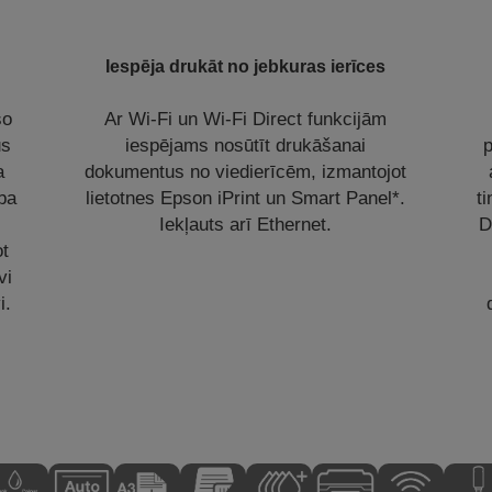
Iespēja drukāt no jebkuras ierīces
šo
Ar Wi-Fi un Wi-Fi Direct funkcijām
us
iespējams nosūtīt drukāšanai
p
a
dokumentus no viedierīcēm, izmantojot
ība
lietotnes Epson iPrint un Smart Panel*.
t
Iekļauts arī Ethernet.
D
ot
vi
i.