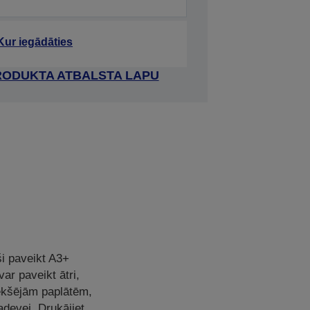
Kur iegādāties
RODUKTA ATBALSTA LAPU
i paveikt A3+
r paveikt ātri,
ekšējām paplātēm,
devei. Drukājiet