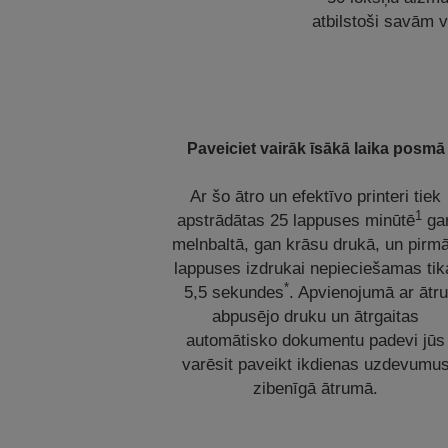
atbilstoši savām 
Paveiciet vairāk īsākā laika posmā
Ar šo ātro un efektīvo printeri tiek
1
apstrādātas 25 lappuses minūtē
ga
melnbaltā, gan krāsu drukā, un pirm
lappuses izdrukai nepieciešamas tik
*
5,5 sekundes
. Apvienojumā ar ātru
abpusējo druku un ātrgaitas
automātisko dokumentu padevi jūs
varēsit paveikt ikdienas uzdevumu
zibenīgā ātrumā.