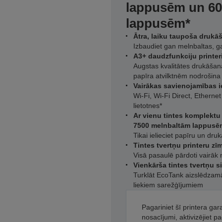
lappusēm un 60
lappusēm*
Ātra, laiku taupoša drukā
Izbaudiet gan melnbaltas, g
A3+ daudzfunkciju printer
Augstas kvalitātes drukāšan
papīra atvilktnēm nodrošina 
Vairākas savienojamības ie
Wi-Fi, Wi-Fi Direct, Ethern
lietotnes*
Ar vienu tintes komplektu 
7500 melnbaltām lappusē
Tikai ielieciet papīru un dru
Tintes tvertņu printeru z
Visā pasaulē pārdoti vairāk 
Vienkārša tintes tvertņu s
Turklāt EcoTank aizslēdzamā
liekiem sarežģījumiem
Pagariniet šī printera gar
nosacījumi, aktivizējiet p