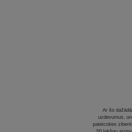
Ar šo dažādā
uzdevumus, un 
pateicoties zibe
50 lokšņu aizmu