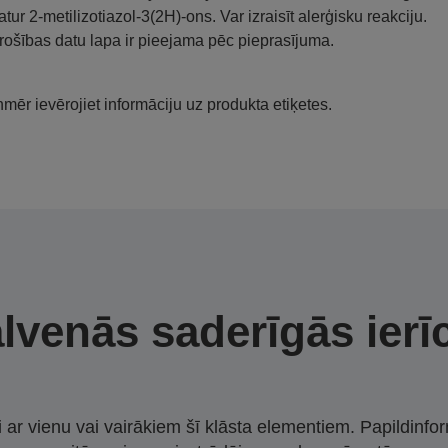
atur 2-metilizotiazol-3(2H)-ons. Var izraisīt alerģisku reakciju.
rošības datu lapa ir pieejama pēc pieprasījuma.
mēr ievērojiet informāciju uz produkta etiķetes.
lvenās saderīgās ierī
i ar vienu vai vairākiem šī klāsta elementiem. Papildinfor