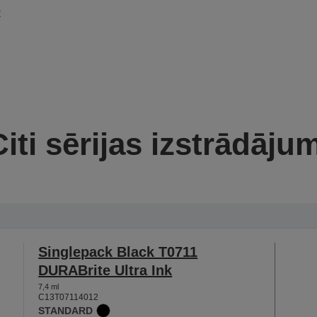
z
iti sērijas izstrādāju
Singlepack Black T0711
DURABrite Ultra Ink
7,4 ml
C13T07114012
STANDARD