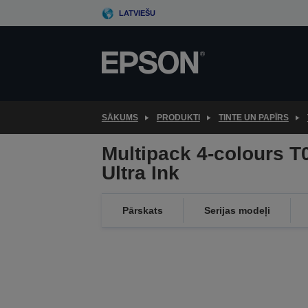
Skip
LATVIEŠU
to
main
content
SĀKUMS
PRODUKTI
TINTE UN PAPĪRS
Multipack 4-colours 
Ultra Ink
Pārskats
Serijas modeļi