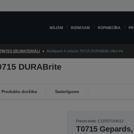
MĀJĀM
BIZNESAM
RŪPNIECĪBA
PR
TINTES IZEJMATERIĀLI
Multipack 4-colours T0715 DURABrite Ultra Ink
T0715 DURABrite
Produktu drošība
Saderīgums
Preces kods: C13T07154012
T0715 Gepards,