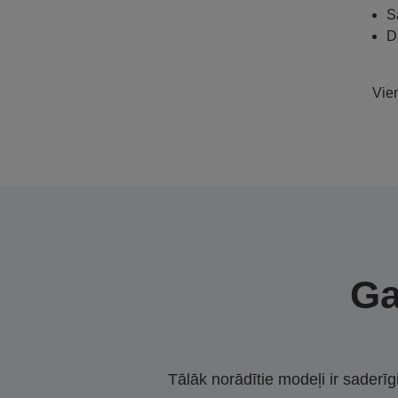
S
D
Vien
Ga
Tālāk norādītie modeļi ir saderīg