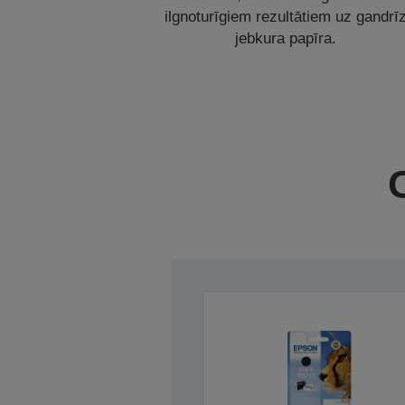
ilgnoturīgiem rezultātiem uz gandrī
jebkura papīra.
C