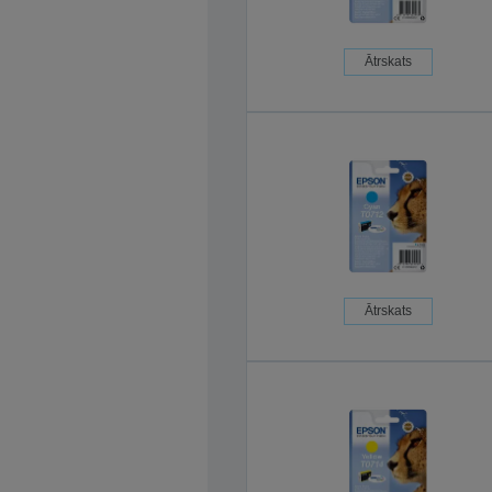
Ātrskats
Ātrskats