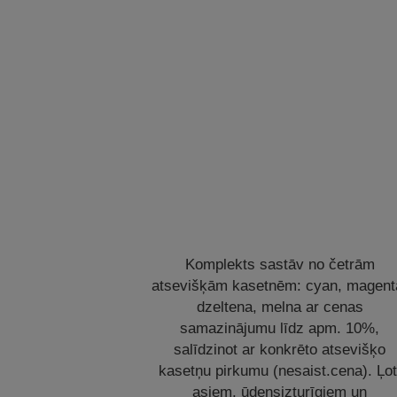
Komplekts sastāv no četrām
atsevišķām kasetnēm: cyan, magent
dzeltena, melna ar cenas
samazinājumu līdz apm. 10%,
salīdzinot ar konkrēto atsevišķo
kasetņu pirkumu (nesaist.cena). Ļot
asiem, ūdensizturīgiem un