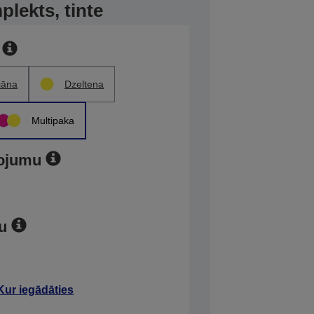
plekts, tinte
iāna
Dzeltena
Multipaka
kojumu
ru
Kur iegādāties