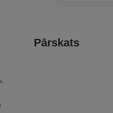
Pārskats
a,
i