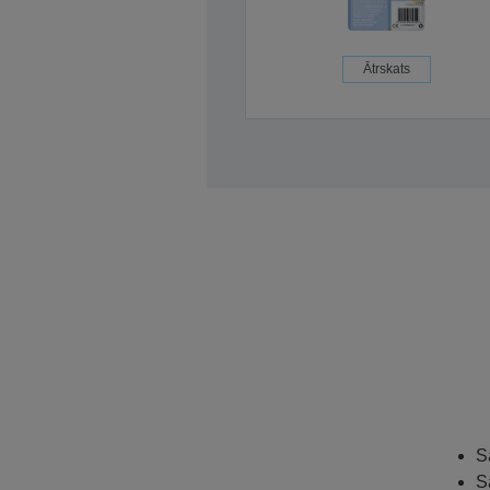
Ātrskats
S
S