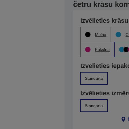
četru krāsu kom
Izvēlieties krāsu
Melna
C
Fuksīna
Izvēlieties iepa
Standarta
Izvēlieties izmē
Standarta