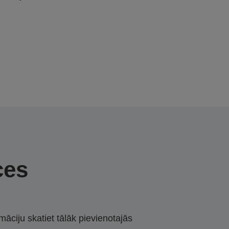
ces
māciju skatiet tālāk pievienotajās