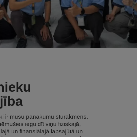
nieku
jība
ki ir mūsu panākumu stūrakmens.
ušies ieguldīt viņu fiziskajā,
lajā un finansiālajā labsajūtā un