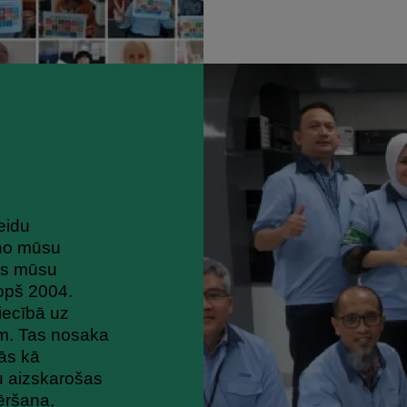
eidu
 no mūsu
as mūsu
opš 2004.
iecībā uz
em. Tas nosaka
ās kā
du aizskarošas
ēršana,