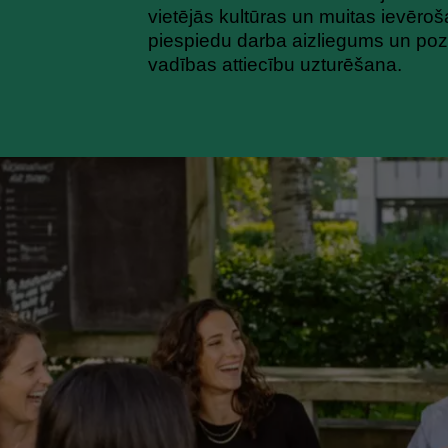
vietējās kultūras un muitas ievēro
piespiedu darba aizliegums un poz
vadības attiecību uzturēšana.