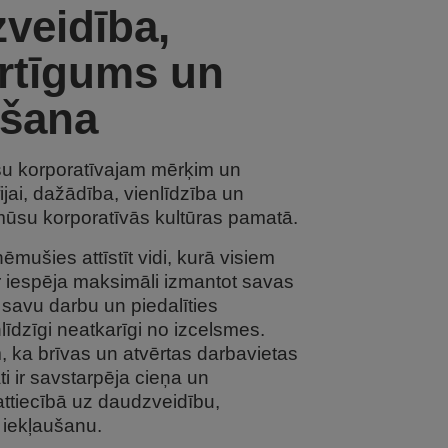
veidība,
ērtīgums un
ušana
u korporatīvajam mērķim un
ijai, dažādība, vienlīdzība un
mūsu korporatīvās kultūras pamatā.
ušies attīstīt vidi, kurā visiem
r iespēja maksimāli izmantot savas
 savu darbu un piedalīties
nlīdzīgi neatkarīgi no izcelsmes.
 ka brīvas un atvērtas darbavietas
i ir savstarpēja cieņa un
tiecībā uz daudzveidību,
 iekļaušanu.