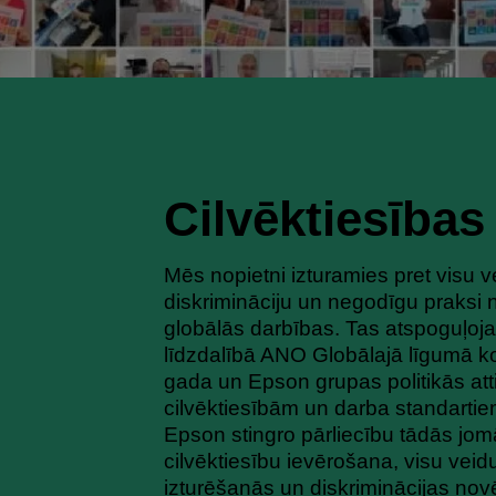
Cilvēktiesības
Mēs nopietni izturamies pret visu v
diskrimināciju un negodīgu praksi
globālās darbības. Tas atspoguļoj
līdzdalībā ANO Globālajā līgumā k
gada un Epson grupas politikās att
cilvēktiesībām un darba standarti
Epson stingro pārliecību tādās jom
cilvēktiesību ievērošana, visu vei
izturēšanās un diskriminācijas nov