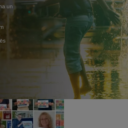
na un
am
mēs