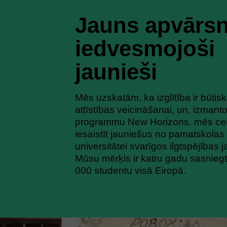
Jauns apvārsn
iedvesmojoši
jaunieši
Mēs uzskatām, ka izglītība ir būtisk
attīstības veicināšanai, un, izmant
programmu New Horizons, mēs c
iesaistīt jauniešus no pamatskolas 
universitātei svarīgos ilgtspējības 
Mūsu mērķis ir katru gadu sasnieg
000 studentu visā Eiropā.