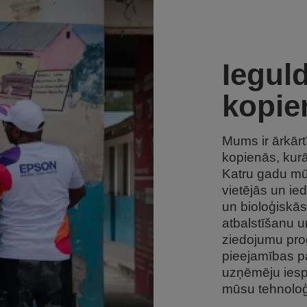
Iegul
kopie
Mums ir ārkārt
kopienās, kur
Katru gadu mū
vietējās un ied
un bioloģiskā
atbalstīšanu u
ziedojumu pro
pieejamības p
uzņēmēju iesp
mūsu tehnoloģi