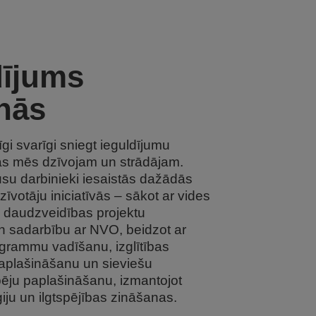
dījums
nās
īgi svarīgi sniegt ieguldījumu
ās mēs dzīvojam un strādājam.
su darbinieki iesaistās dažādās
zīvotāju iniciatīvās – sākot ar vides
s daudzveidības projektu
n sadarbību ar NVO, beidzot ar
grammu vadīšanu, izglītības
aplašināšanu un sieviešu
ēju paplašināšanu, izmantojot
ju un ilgtspējības zināšanas.