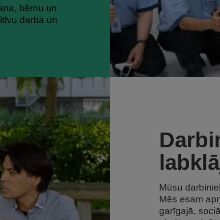
šana, bērnu un
itīvu darba un
Darbi
labklā
Mūsu darbinie
Mēs esam apņēm
garīgajā, sociā