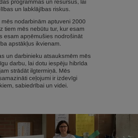
das programmas un resursus, lai
ības un labklājības riskus.
 mēs nodarbinām aptuveni 2000
z tiem mēs nebūtu tur, kur esam
ēs esam apņēmušies nodrošināt
rba apstākļus ikvienam.
as un darbinieku atsauksmēm mēs
īgu darbu, lai dotu iespēju hibrīda
am strādāt ilgtermiņā. Mēs
amazināti ceļojumi ir izdevīgi
iem, sabiedrībai un videi.