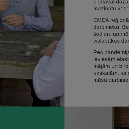
piedāvāt dažā
mazinātu vesel
EMEA reģionā
darbinieku. Be
šodien, un m
vislabākos da
Pēc pandēmij
ieviesām elast
mājām un biroj
uzskatām, ka s
mūsu darbiniek