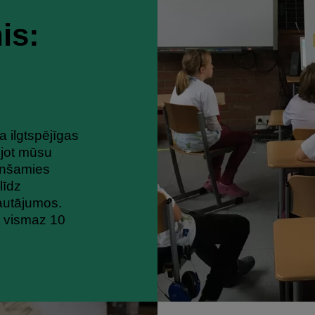
is:
a ilgtspējīgas
ojot mūsu
enšamies
līdz
jautājumos.
t vismaz 10