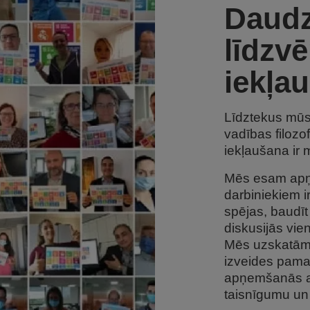
Daudz
līdzv
iekļa
Līdztekus mūs
vadības filozof
iekļaušana ir 
Mēs esam apņēm
darbiniekiem i
spējas, baudīt
diskusijās vie
Mēs uzskatām,
izveides pamat
apņemšanās at
taisnīgumu un