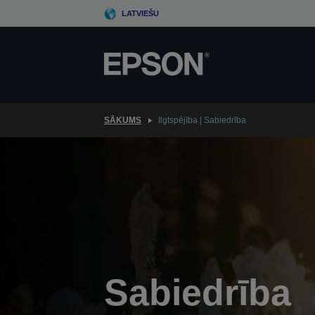
Skip
LATVIEŠU
to
main
content
SĀKUMS
Ilgtspējība | Sabiedrība
Sabiedrība