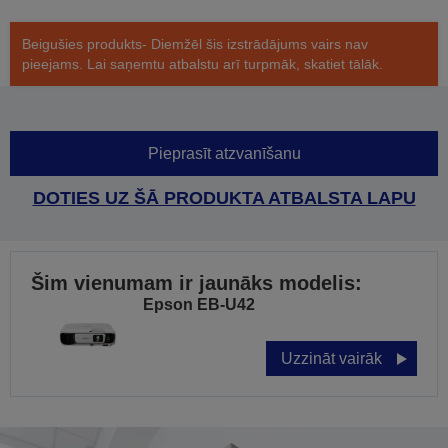
Beigušies produkts- Diemžēl šis izstrādājums vairs nav
pieejams. Lai saņemtu atbalstu arī turpmāk, skatiet tālāk.
Pieprasīt atzvanīšanu
DOTIES UZ ŠĀ PRODUKTA ATBALSTA LAPU
Šim vienumam ir jaunāks modelis:
Epson EB-U42
Uzzināt vairāk