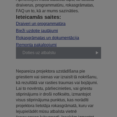
draiverus, programmatūru, rokasgrāmatas,
FAQ un to, kā ar mums sazināties.
Ieteicamās saites:
Draiveri un programmatūra
Bieži uzdotie jautājumi
Rokasgrāmatas un dokumentācija
Remonta pakalpojumi
Doties uz atbalstu
Nepareiza projektora uzstādīšana pie
griestiem vai sienas var izraisīt tā nokrišanu,
kā rezultātā var rasties traumas vai bojājumi.
Lai to novērstu, pārliecinieties, vai griestu
stiprinājums ir droši nofiksēts, izmantojot
visus stiprinājuma punktus, kas norādīti
projektora lietotāja rokasgrāmatā, kuru var
lejupielādēt mūsu atbalsta vietnē