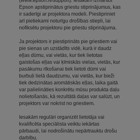
(www.epson.lv/support). Iesakām izmantot
Epson apstiprinātus griestu stiprinājumus, kas
ir saderīgi ar projektora modeli. Piestipriniet
arī pietiekami noturīgu drošības stiepli, lai
nofiksētu projektoru pie griestu stiprinājuma.
Ja projektors ir piestiprināts pie griestiem vai
pie sienas un uzstādīts vidē, kurā ir daudz
eļļas dūmu, vai vietās, kur tiek lietotas
gaistošas eļļas vai ķīmiskās vielas, vietās, kur
pasākumu rīkošanai tiek lietoti dūmi vai
burbuļi lielā daudzumu, vai vietās, kur bieži
tiek dedzinātas aromātiskās eļļas, laika gaitā
var palielināties konkrētu mūsu produkta daļu
nolietošanās, kā rezultātā daļas var salūzt, un
projektors var nokrist no griestiem.
Iesakām regulāri organizēt lietotāja vai
kvalificēta speciālista veiktu iekārtas
pārbaudi, lai nodrošinātu nepārtrauktu drošu
darbību.