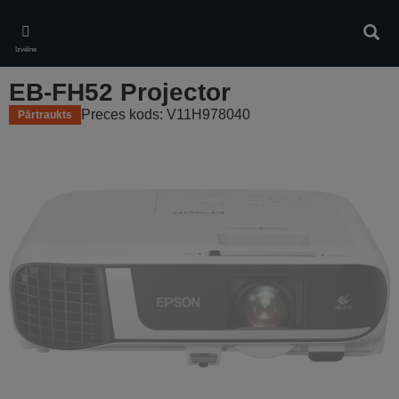
Skip
to
Meklē
main
Izvēlne
content
EB-FH52 Projector
Preces kods: V11H978040
Pārtraukts