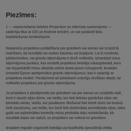
Piezīmes:
1 — nepieciešama lietotne iProjection un interneta savienojums —
saderīga tikai ar iOS un Android ierīcēm, un var pastāvēt failu
koplietošanas ierobežojumi.
Nepareiza projektora uzstādīšana pie griestiem vai sienas var izraisīt tā
nokrišanu, kā rezultātā var rasties traumas vai bojājumi. Lai to novērstu,
pārliecinieties, vai griestu stiprinājums ir droši nofiksēts, izmantojot visus
stiprinājuma punktus, kas norādīti projektora lietotāja rokasgrāmatā, kuru
var lejupielādēt mūsu atbalsta vietnē (www.epson.lv/support). Iesakām
izmantot Epson apstiprinātus griestu stiprinājumus, kas ir saderīgi ar
projektora modeli. Piestipriniet arī pietiekami noturīgu drošības stiepli, lai
nofiksētu projektoru pie griestu stiprinājuma.
Ja projektors ir piestiprināts pie griestiem vai pie sienas un uzstādīts vidē,
kurā ir daudz eļļas dūmu, vai vietās, kur tiek lietotas gaistošas eļļas vai
ķīmiskās vielas, vietās, kur pasākumu rīkošanai tiek lietoti dūmi vai burbuļi
lielā daudzumu, vai vietās, kur bieži tiek dedzinātas aromātiskās eļļas, laika
gaitā var palielināties konkrētu mūsu produkta daļu nolietošanās, kā
rezultātā daļas var salūzt, un projektors var nokrist no griestiem.
Iesakām regulāri organizēt lietotāja vai kvalificēta speciālista veiktu