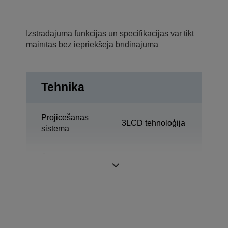
Izstrādājuma funkcijas un specifikācijas var tikt
mainītas bez iepriekšēja brīdinājuma
Tehnika
Projicēšanas
3LCD tehnoloģija
sistēma
Šķidro kristālu
0,61 colla ar C2
displeja panelis
Fine