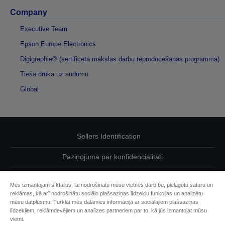
Company
Executive Team
Epson Europe Electronics
Digigraphie® (sertificēta mākslas darbu reproducēšanas programma)
Tiešā druka uz audumu
Global
Sellers Identification
Paziņojumā par konfidencialitāti
EU Data Act Compliance
Mēs izmantojam sīkfailus, lai nodrošinātu mūsu vietnes darbību, pielāgotu saturu un
reklāmas, kā arī nodrošinātu sociālo plašsaziņas līdzekļu funkcijas un analizētu
Sazinieties ar mums par saviem datiem
mūsu datplūsmu. Turklāt mēs dalāmies informācijā ar sociālajiem plašsaziņas
līdzekļiem, reklāmdevējiem un analīzes partneriem par to, kā jūs izmantojat mūsu
Cookie Information
vietni.