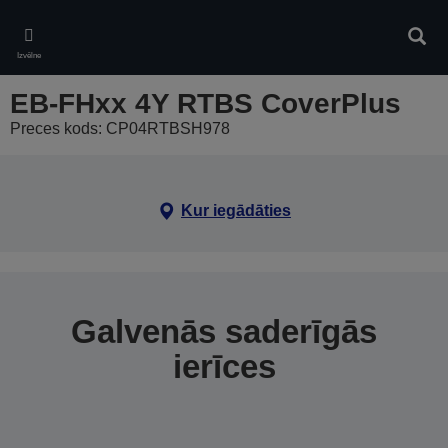
Skip
to
Meklē
main
Izvēlne
content
EB-FHxx 4Y RTBS CoverPlus
Preces kods: CP04RTBSH978
Kur iegādāties
Galvenās saderīgās
ierīces