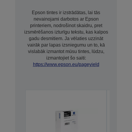
Epson tintes ir izstrādātas, lai tās
nevainojami darbotos ar Epson
printeriem, nodrošinot skaidru, pret
izsmērēšanos izturīgu tekstu, kas kalpos
gadu desmitiem. Ja vēlaties uzzināt
vairāk par lapas izsniegumu un to, kā
vislabāk izmantot mūsu tintes, lūdzu,
izmantojiet šo saiti:
https://www.epson.eu/pageyield