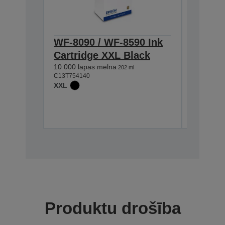
WF-8090 / WF-8590 Ink
WF-8xx
Cartridge XXL Black
Cartri
10 000 lapas melna
5 000 lap
202 ml
C13T754140
C13T75514
XXL
XL
Produktu drošība