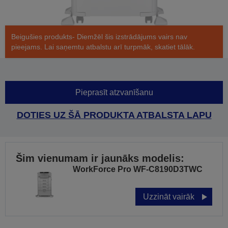
Beigušies produkts- Diemžēl šis izstrādājums vairs nav
pieejams. Lai saņemtu atbalstu arī turpmāk, skatiet tālāk.
Pieprasīt atzvanīšanu
DOTIES UZ ŠĀ PRODUKTA ATBALSTA LAPU
Šim vienumam ir jaunāks modelis:
WorkForce Pro WF-C8190D3TWC
Uzzināt vairāk