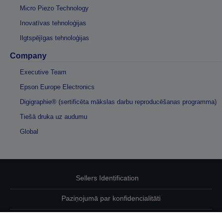
Micro Piezo Technology
Inovatīvas tehnoloģijas
Ilgtspējīgas tehnoloģijas
Company
Executive Team
Epson Europe Electronics
Digigraphie® (sertificēta mākslas darbu reproducēšanas programma)
Tiešā druka uz audumu
Global
Sellers Identification
Paziņojumā par konfidencialitāti
EU Data Act Compliance