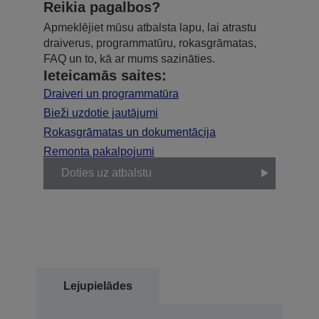
Reikia pagalbos?
Apmeklējiet mūsu atbalsta lapu, lai atrastu
draiverus, programmatūru, rokasgrāmatas,
FAQ un to, kā ar mums sazināties.
Ieteicamās saites:
Draiveri un programmatūra
Bieži uzdotie jautājumi
Rokasgrāmatas un dokumentācija
Remonta pakalpojumi
Doties uz atbalstu
Lejupielādes