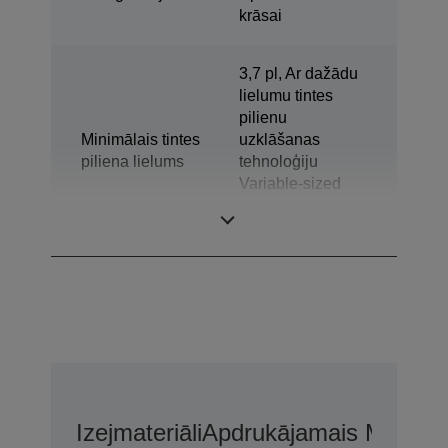
krāsai
3,7 pl, Ar dažādu
lielumu tintes
pilienu
Minimālais tintes
uzklāšanas
piliena lielums
tehnoloģiju
Variable-sized
Droplet
Technology
Izejmateriāli
Apdrukājamais Materiā