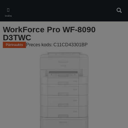
Skip
to
Meklē
main
Izvēlne
content
WorkForce Pro WF-8090
D3TWC
Preces kods: C11CD43301BP
Pārtraukts