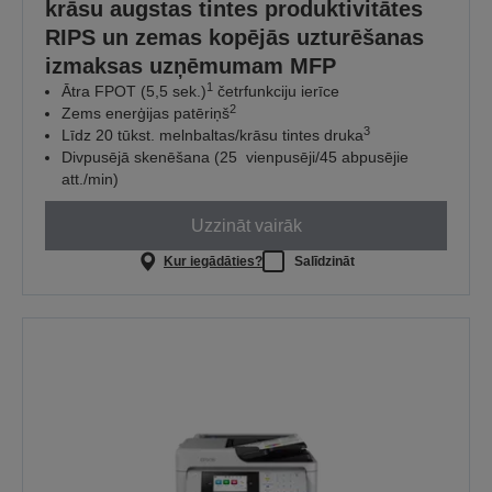
krāsu augstas tintes produktivitātes
RIPS un zemas kopējās uzturēšanas
izmaksas uzņēmumam MFP
1
Ātra FPOT (5,5 sek.)
četrfunkciju ierīce
2
Zems enerģijas patēriņš
3
Līdz 20 tūkst. melnbaltas/krāsu tintes druka
Divpusējā skenēšana (25 vienpusēji/45 abpusējie
att./min)
Uzzināt vairāk
Kur iegādāties?
Salīdzināt