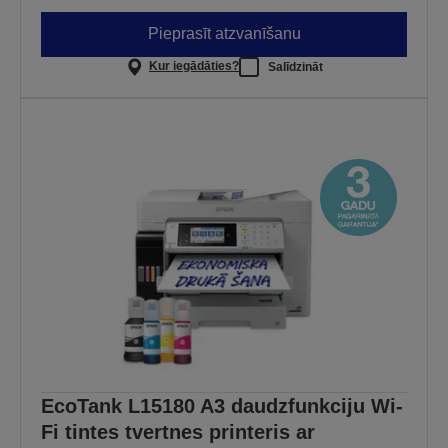
Pieprasīt atzvanīšanu
Kur iegādāties?
Salīdzināt
EcoTank L15180 A3 daudzfunkciju Wi-
Fi tintes tvertnes printeris ar