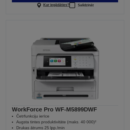
Kur iegādāties?
Salīdzināt
WorkForce Pro WF-M5899DWF
Četrfunkciju ierīce
Augsta tintes produktivitāte (maks. 40 000)²
Drukas ātrums 25 lpp./min