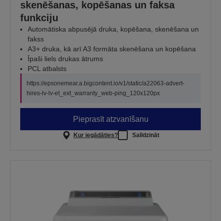
skenēšanas, kopēšanas un faksa
funkciju
Automātiska abpusējā druka, kopēšana, skenēšana un
fakss
A3+ druka, kā arī A3 formāta skenēšana un kopēšana
Īpaši liels drukas ātrums
PCL atbalsts
https://epsonemear.a.bigcontent.io/v1/static/a22063-advert-
hires-lv-lv-et_ext_warranty_web-ping_120x120px
Pieprasīt atzvanīšanu
Kur iegādāties?
Salīdzināt