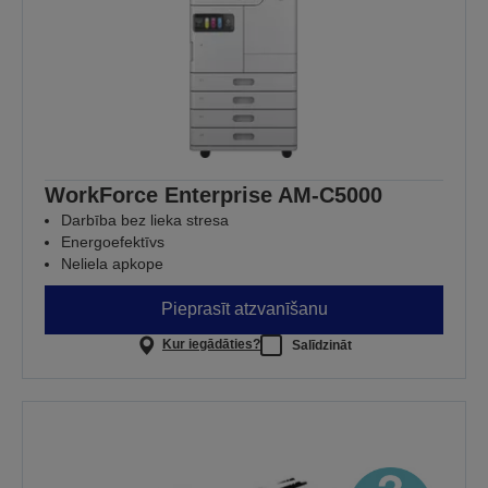
WorkForce Enterprise AM-C5000
Darbība bez lieka stresa
Energoefektīvs
Neliela apkope
Pieprasīt atzvanīšanu
Kur iegādāties?
Salīdzināt