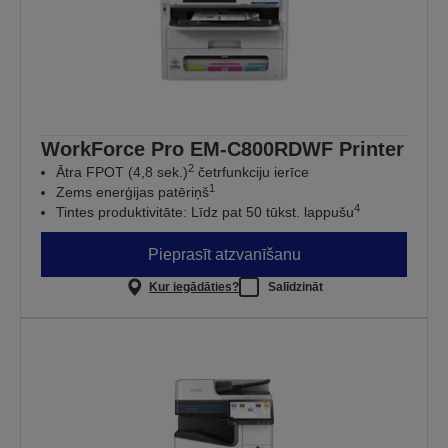
WorkForce Pro EM-C800RDWF Printer
2
Ātra FPOT (4,8 sek.)
četrfunkciju ierīce
1
Zems enerģijas patēriņš
4
Tintes produktivitāte: Līdz pat 50 tūkst. lappušu
Pieprasīt atzvanīšanu
Kur iegādāties?
Salīdzināt