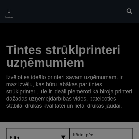
Skip
to
Meklē
main
Izvēlne
content
Tintes strūklprinteri
uzņēmumiem
Izvēloties ideālo printeri savam uzņēmumam, ir
maz izvēļu, kas būtu labākas par tintes
strūklprinteri. Tie ir ideāli piemēroti kā biroja printeri
dažādās uzņēmējdarbības vidēs, pateicoties
stabilai drukas kvalitātei un lielai drukas jaudai.
Kārtot pēc:
Filtri