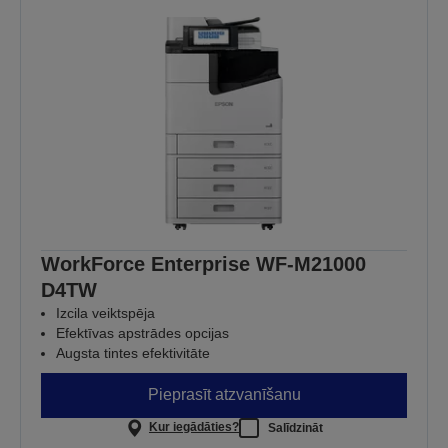
WorkForce Enterprise WF-M21000
D4TW
Izcila veiktspēja
Efektīvas apstrādes opcijas
Augsta tintes efektivitāte
Pieprasīt atzvanīšanu
Kur iegādāties?
Salīdzināt