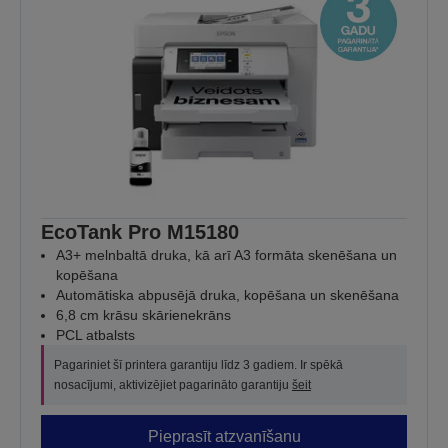
EcoTank Pro M15180
A3+ melnbaltā druka, kā arī A3 formāta skenēšana un
kopēšana
Automātiska abpusējā druka, kopēšana un skenēšana
6,8 cm krāsu skārienekrāns
PCL atbalsts
Pagariniet šī printera garantiju līdz 3 gadiem. Ir spēkā
nosacījumi, aktivizējiet pagarināto garantiju
šeit
Pieprasīt atzvanīšanu