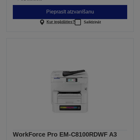
Pieprasīt atzvanīšanu
Kur iegādāties?
Salīdzināt
WorkForce Pro EM-C8100RDWF A3