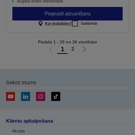
Augsta tintes efektivitāte
Pieprasīt atzvanīšanu
Kur iegādāties?
Salīdzināt
Parāda 1 - 15 no 26 vienībām
1
2
Iet
Iet
uz
uz
iepriekšējo
nākamo
lapu
lapu
Sekot mums
Klientu apkalpošana
Akcijas