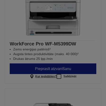
WorkForce Pro WF-M5399DW
Zems enerģijas patēriņš³
Augsta tintes produktivitāte (maks. 40 000)²
Drukas ātrums 25 lpp./min
Pieprasīt atzvanīšanu
Kur iegādāties?
Salīdzināt