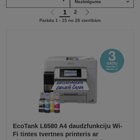
1
2
Iet
Iet
Parāda 1 - 15 no 26 vienībām
uz
uz
iepriekšējo
nākamo
lapu
lapu
EcoTank L6580 A4 daudzfunkciju Wi-
Fi tintes tvertnes printeris ar