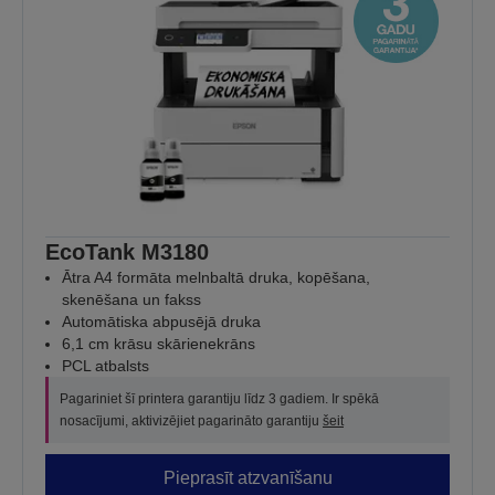
EcoTank M3180
Ātra A4 formāta melnbaltā druka, kopēšana,
skenēšana un fakss
Automātiska abpusējā druka
6,1 cm krāsu skārienekrāns
PCL atbalsts
Pagariniet šī printera garantiju līdz 3 gadiem. Ir spēkā
nosacījumi, aktivizējiet pagarināto garantiju
šeit
Pieprasīt atzvanīšanu