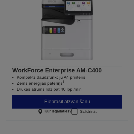
WorkForce Enterprise​ AM-C400
Kompakts daudzfunkciju A4 printeris
1
Zems enerģijas patēriņš
Drukas ātrums līdz pat 40 lpp./min
Pieprasīt atzvanīšanu
Kur iegādāties?
Salīdzināt