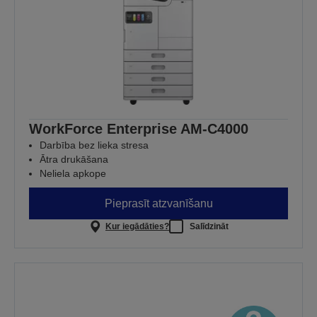
WorkForce Enterprise AM-C4000​
Darbība bez lieka stresa
Ātra drukāšana
Neliela apkope
Pieprasīt atzvanīšanu
Kur iegādāties?
Salīdzināt