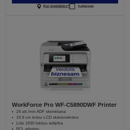
Kur iegādāties?
Salīdzināt
WorkForce Pro WF-C5890DWF Printer
24 att./min ADF skenēšana
10,9 cm krāsu LCD skārienekrāns
Līdz 1830 lokšņu ietilpība
PCL atbalsts