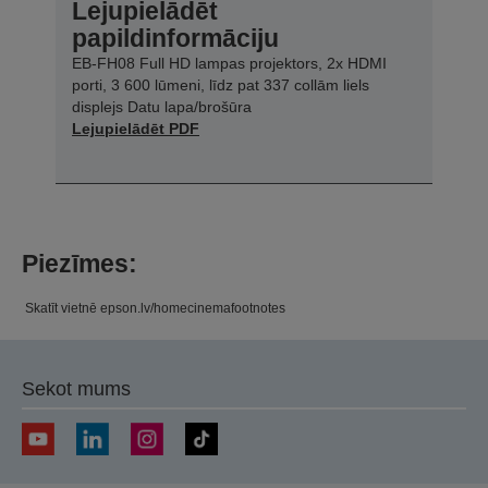
Lejupielādēt
papildinformāciju
EB-FH08 Full HD lampas projektors, 2x HDMI
porti, 3 600 lūmeni, līdz pat 337 collām liels
displejs Datu lapa/brošūra
Lejupielādēt PDF
Piezīmes:
Skatīt vietnē epson.lv/homecinemafootnotes
Sekot mums