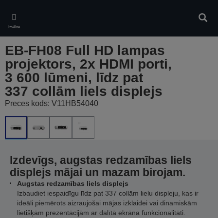
Skip
to
Meklē
main
Izvēlne
content
EB-FH08 Full HD lampas
projektors, 2x HDMI porti,
3 600 lūmeni, līdz pat
337 collām liels displejs
Preces kods: V11HB54040
Izdevīgs, augstas redzamības liels
displejs mājai un mazam birojam.
Augstas redzamības liels displejs
Izbaudiet iespaidīgu līdz pat 337 collām lielu displeju, kas ir
ideāli piemērots aizraujošai mājas izklaidei vai dinamiskām
lietišķām prezentācijām ar dalītā ekrāna funkcionalitāti.