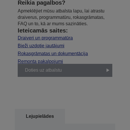
Reikia pagalbos?
Apmeklējiet mūsu atbalsta lapu, lai atrastu
draiverus, programmatūru, rokasgrāmatas,
FAQ un to, kā ar mums sazināties.
Ieteicamās saites:
Draiveri un programmatūra
Bieži uzdotie jautājumi
Rokasgrāmatas un dokumentācija
Remonta pakalpojumi
Doties uz atbalstu
Lejupielādes