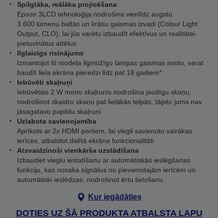
Spilgtāka, reālāka projicēšana
Epson 3LCD tehnoloģija nodrošina vienlīdz augstu
3 600 lūmenu baltās un krāsu gaismas izvadi (Colour Light
Output, CLO), lai jūs varētu izbaudīt efektīvus un realitātei
pietuvinātus attēlus
Ilglaicīgs risinājums
Izmantojot šī modeļa ilgmūžīgo lampas gaismas avotu, varat
baudīt liela ekrāna pieredzi līdz pat 18 gadiem*
Iebūvēti skaļruņi
Iebūvētais 2 W mono skaļrunis nodrošina jaudīgu skaņu,
nodrošinot skaidru skaņu pat lielākās telpās, tāpēc jums nav
jāsagatavo papildu skaļruņi
Uzlabota savienojamība
Aprīkots ar 2x HDMI portiem, lai viegli savienotu vairākas
ierīces, atbalstot dalītā ekrāna funkcionalitāti
Atsvaidzinoši vienkārša uzstādīšana
Izbaudiet vieglu iestatīšanu ar automātiskās ieslēgšanas
funkciju, kas nosaka signālus no pievienotajām ierīcēm un
automātiski ieslēdzas, nodrošinot ērtu lietošanu
Kur iegādāties
DOTIES UZ ŠĀ PRODUKTA ATBALSTA LAPU