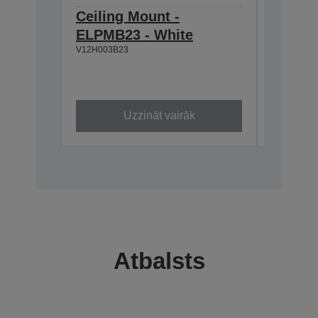
Ceiling Mount -
Air Fil
ELPMB23 - White
EB-SX
V12H003B23
V13H134A
Uzzināt vairāk
Atbalsts