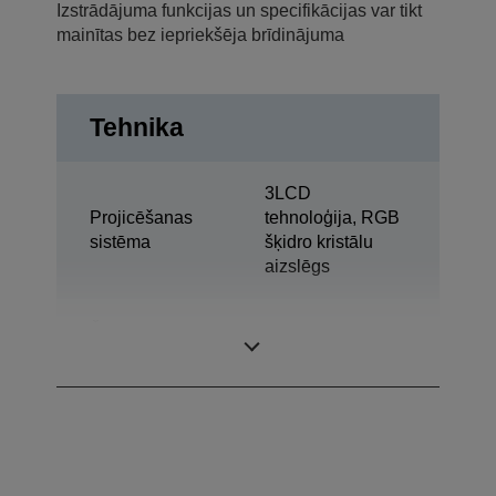
Izstrādājuma funkcijas un specifikācijas var tikt
mainītas bez iepriekšēja brīdinājuma
Tehnika
3LCD
Projicēšanas
tehnoloģija, RGB
sistēma
šķidro kristālu
aizslēgs
Šķidro kristālu
0,62 colla ar C2
displeja panelis
Fine