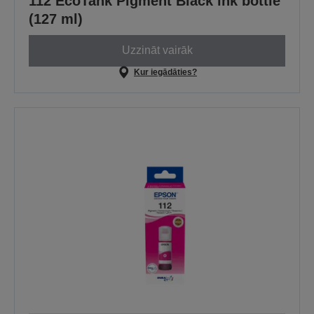
112 EcoTank Pigment Black ink bottle
(127 ml)
Uzzināt vairāk
Kur iegādāties?