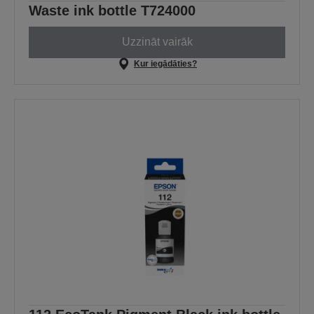
Waste ink bottle T724000
Uzzināt vairāk
Kur iegādāties?