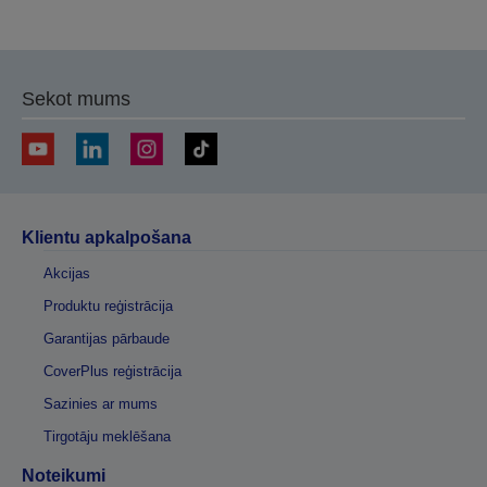
uz
uz
iepriekšējo
nākamo
lapu
lapu
Sekot mums
Klientu apkalpošana
Akcijas
Produktu reģistrācija
Garantijas pārbaude
CoverPlus reģistrācija
Sazinies ar mums
Tirgotāju meklēšana
Noteikumi