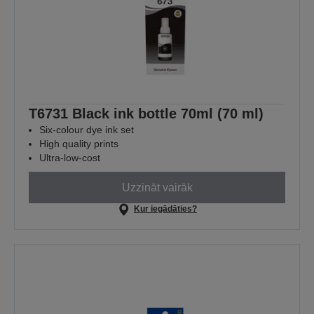
T6731 Black ink bottle 70ml (70 ml)
Six-colour dye ink set
High quality prints
Ultra-low-cost
Uzzināt vairāk
Kur iegādāties?