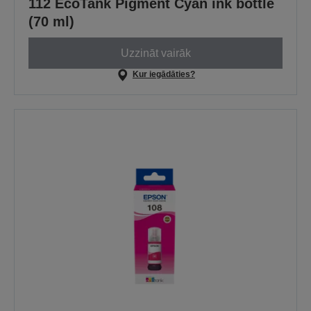
112 EcoTank Pigment Cyan ink bottle
(70 ml)
Uzzināt vairāk
Kur iegādāties?