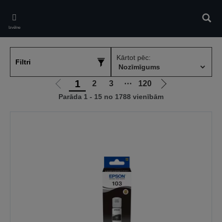
Skip
to
Meklē
main
Izvēlne
content
Kārtot pēc:
Filtri
1
2
3
⋯
120
Iet
Iet
Parāda 1 - 15 no 1788 vienībām
uz
uz
iepriekšējo
nākamo
lapu
lapu