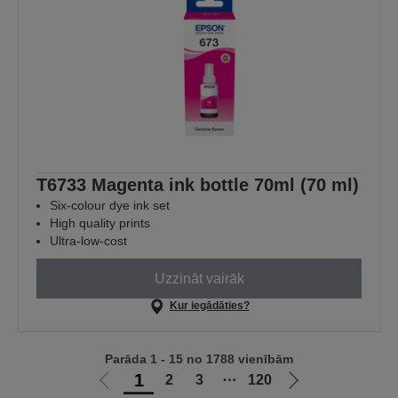
T6733 Magenta ink bottle 70ml (70 ml)
Six-colour dye ink set
High quality prints
Ultra-low-cost
Uzzināt vairāk
Kur iegādāties?
Parāda 1 - 15 no 1788 vienībām
1
2
3
⋯
120
Iet
Iet