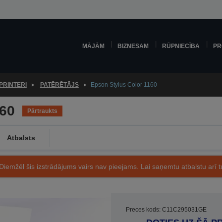
MĀJĀM
BIZNESAM
RŪPNIECĪBA
PR
PRINTERI
PATĒRĒTĀJS
Epson Stylus Color 1160
160
Pārtraukts
Atbalsts
Diemžēl šis izstrādājums vairs nav pieejams. Lai saņemtu atbalstu arī tu
Preces kods: C11C295031GE