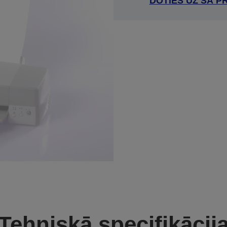
DOTIES UZ ŠĀ P
Tehniskā specifikācij