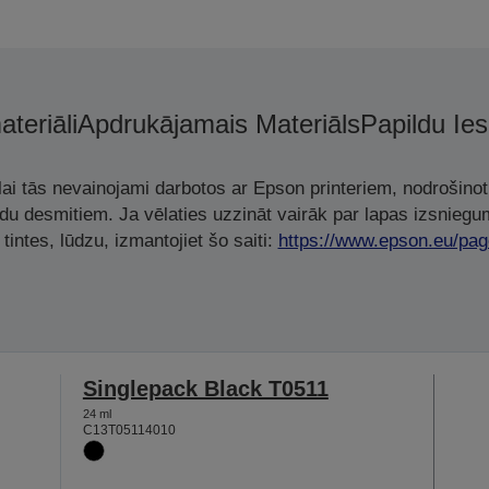
ateriāli
Apdrukājamais Materiāls
Papildu Ie
, lai tās nevainojami darbotos ar Epson printeriem, nodrošino
adu desmitiem. Ja vēlaties uzzināt vairāk par lapas izsniegu
tintes, lūdzu, izmantojiet šo saiti:
https://www.epson.eu/pag
Singlepack Black T0511
24 ml
C13T05114010