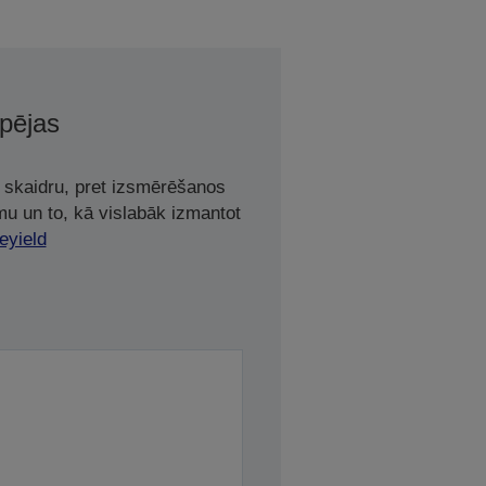
spējas
t skaidru, pret izsmērēšanos
mu un to, kā vislabāk izmantot
eyield