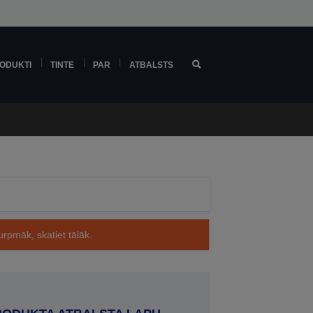
ODUKTI
TINTE
PAR
ATBALSTS
rpmāk, skatiet tālāk.