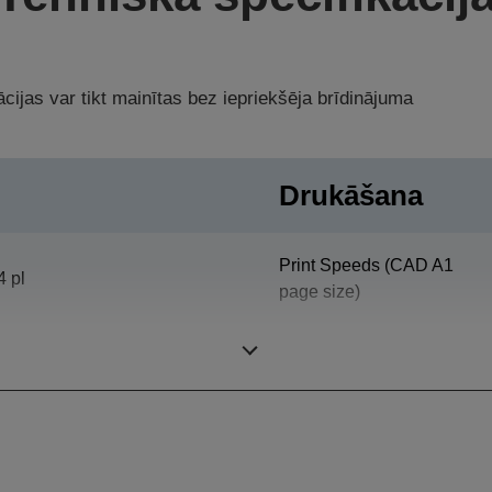
cijas var tikt mainītas bez iepriekšēja brīdinājuma
Drukāšana
Print Speeds (CAD A1
4 pl
page size)
1.440 x 720 DPI