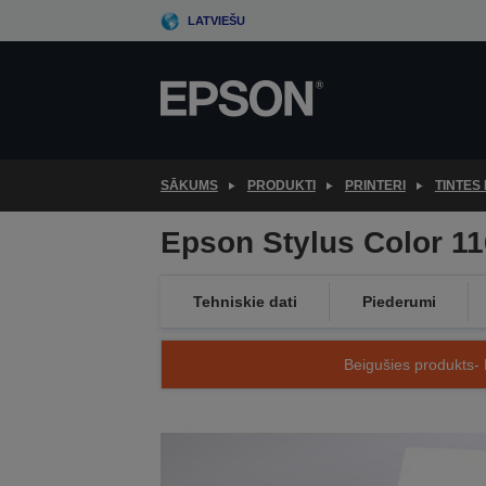
Skip
LATVIEŠU
to
main
content
SĀKUMS
PRODUKTI
PRINTERI
TINTES 
Epson Stylus Color 1
Tehniskie dati
Piederumi
Beigušies produkts- 