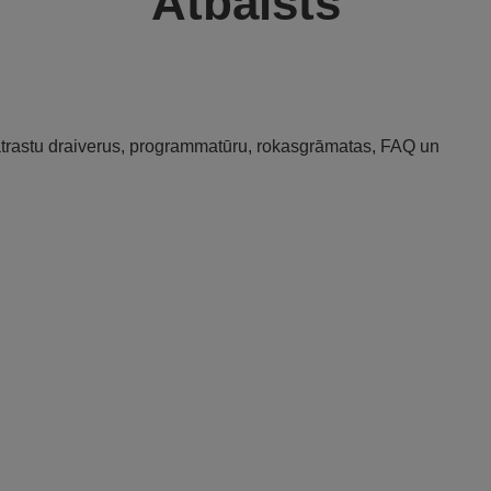
Atbalsts
 atrastu draiverus, programmatūru, rokasgrāmatas, FAQ un