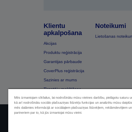
Klientu
Noteikumi
apkalpošana
Lietošanas noteiku
Akcijas
Produktu reģistrācija
Garantijas pārbaude
CoverPlus reģistrācija
Sazinies ar mums
Tirgotāju meklēšana
Mēs izmantojam sīkfailus, lai nodrošinātu mūsu vietnes darbību, pielāgotu saturu 
kā arī nodrošinātu sociālo plašsaziņas līdzekļu funkcijas un analizētu mūsu datplū
mēs dalāmies informācijā ar sociālajiem plašsaziņas līdzekļiem, reklāmdevējiem un
partneriem par to, kā jūs izmantojat mūsu vietni.
Sellers Identification
Paziņojumā par kon