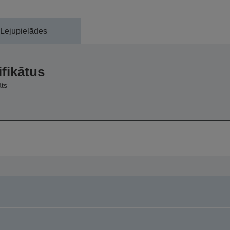
Lejupielādes
ifikātus
āts