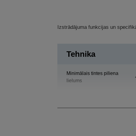
Izstrādājuma funkcijas un specifikā
Tehnika
Minimālais tintes piliena
lielums
Drukas izšķirtspēja