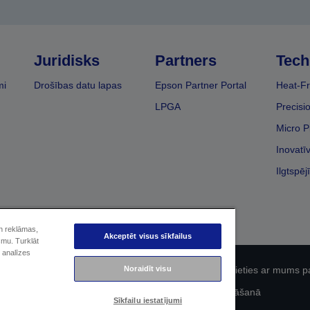
Juridisks
Partners
Tech
mi
Drošības datu lapas
Epson Partner Portal
Heat-Fr
LPGA
Precisi
Micro P
Inovatī
Ilgtspēj
un reklāmas,
Akceptēt visus sīkfailus
smu. Turklāt
 analīzes
Noraidīt visu
fidencialitāti
EU Data Act Compliance
Sazinieties ar mums p
Epson apņemšanās pieejamības nodrošināšanā
Sīkfailu iestatījumi