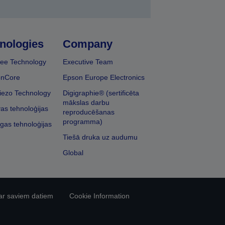
nologies
Company
ee Technology
Executive Team
onCore
Epson Europe Electronics
iezo Technology
Digigraphie® (sertificēta
mākslas darbu
vas tehnoloģijas
reproducēšanas
programma)
īgas tehnoloģijas
Tiešā druka uz audumu
Global
ar saviem datiem
Cookie Information