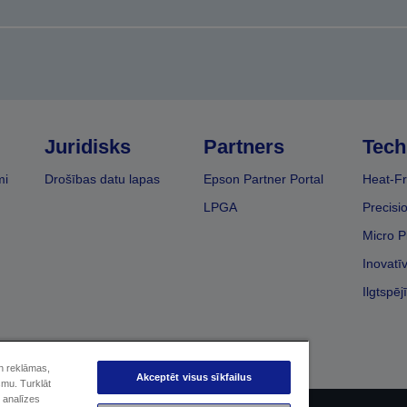
Juridisks
Partners
Tech
mi
Drošības datu lapas
Epson Partner Portal
Heat-Fr
LPGA
Precisi
Micro P
Inovatī
Ilgtspēj
un reklāmas,
Akceptēt visus sīkfailus
smu. Turklāt
 analīzes