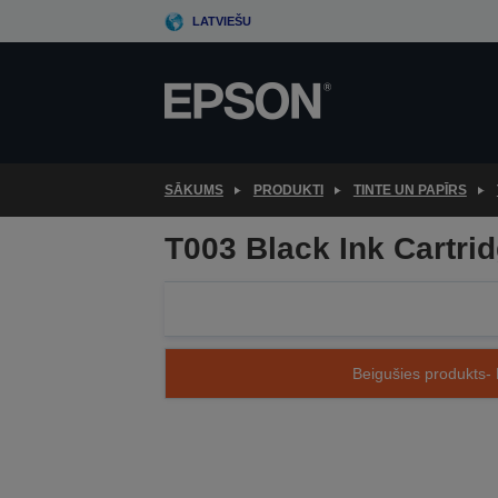
Skip
LATVIEŠU
to
main
content
SĀKUMS
PRODUKTI
TINTE UN PAPĪRS
T003 Black Ink Cartrid
Beigušies produkts- 