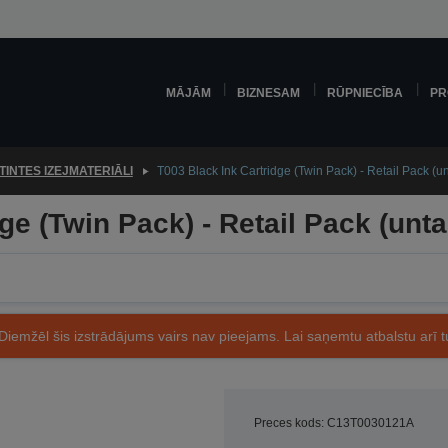
MĀJĀM
BIZNESAM
RŪPNIECĪBA
PR
TINTES IZEJMATERIĀLI
T003 Black Ink Cartridge (Twin Pack) - Retail Pack (u
ge (Twin Pack) - Retail Pack (unt
Diemžēl šis izstrādājums vairs nav pieejams. Lai saņemtu atbalstu arī tu
Preces kods: C13T0030121A