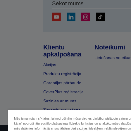
Sekot mums
Klientu
Noteikumi
apkalpošana
Lietošanas noteiku
Akcijas
Produktu reģistrācija
Garantijas pārbaude
CoverPlus reģistrācija
Sazinies ar mums
Tirgotāju meklēšana
Mēs izmantojam sīkfailus, lai nodrošinātu mūsu vietnes darbību, pielāgotu saturu 
kā arī nodrošinātu sociālo plašsaziņas līdzekļu funkcijas un analizētu mūsu datplū
mēs dalāmies informācijā ar sociālajiem plašsaziņas līdzekļiem, reklāmdevējiem un