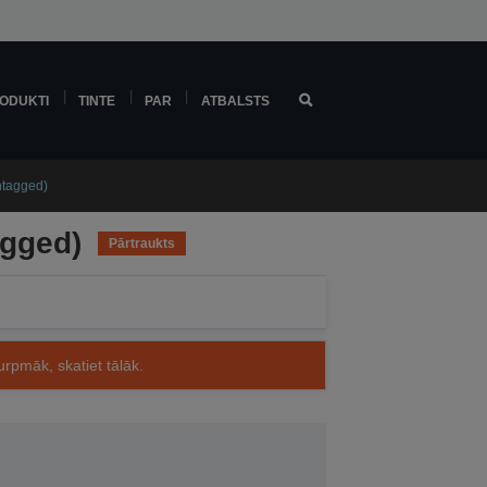
ODUKTI
TINTE
PAR
ATBALSTS
ntagged)
agged)
Pārtraukts
rpmāk, skatiet tālāk.