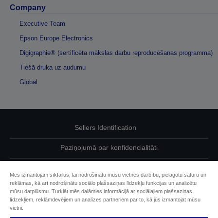
Company
Executive Team
Epson Europe Electronics
Digigraphie® (sertificēta mākslas darbu reproducēšanas programma)
Tiešā druka uz audumu
Global
Sellers Identification
Paziņojumā par konfidencialitāti
EU Data Act Compliance
Mēs izmantojam sīkfailus, lai nodrošinātu mūsu vietnes darbību, pielāgotu saturu un
reklāmas, kā arī nodrošinātu sociālo plašsaziņas līdzekļu funkcijas un analizētu
Sazinieties ar mums par saviem datiem
mūsu datplūsmu. Turklāt mēs dalāmies informācijā ar sociālajiem plašsaziņas
līdzekļiem, reklāmdevējiem un analīzes partneriem par to, kā jūs izmantojat mūsu
Cookie Information
vietni.