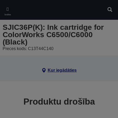
Skip
to
Meklē
main
Izvēlne
content
SJIC36P(K): Ink cartridge for
ColorWorks C6500/C6000
(Black)
Preces kods: C13T44C140
Kur iegādāties
Produktu drošība