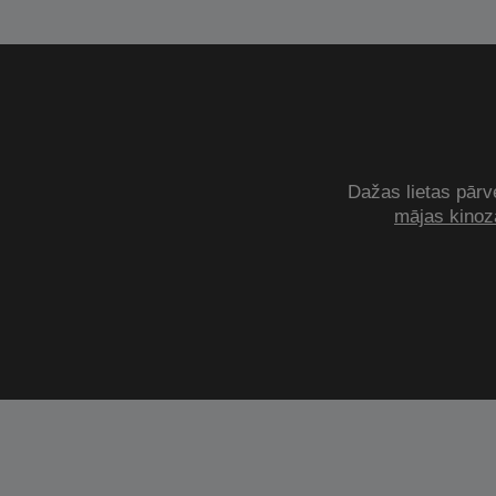
Dažas lietas pārve
mājas kinozā