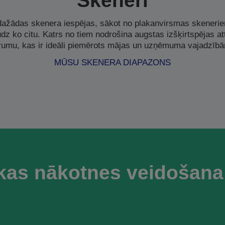
Skeneri
ažādas skenera iespējas, sākot no plakanvirsmas skeneri
dz ko citu. Katrs no tiem nodrošina augstas izšķirtspējas a
rumu, kas ir ideāli piemērots mājas un uzņēmuma vajadzīb
MŪSU SKENERA DIAPAZONS
kas nākotnes veidošana