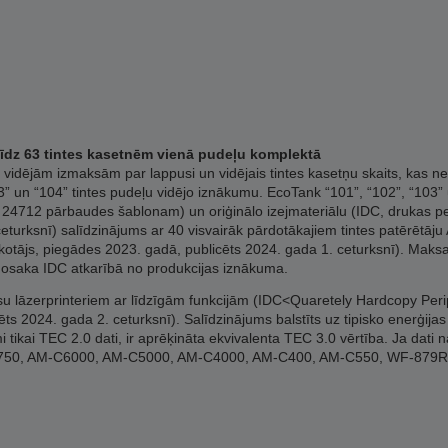
/līdz 63 tintes kasetnēm vienā pudeļu komplektā
vidējām izmaksām par lappusi un vidējais tintes kasetņu skaits, kas ne
 un “104” tintes pudeļu vidējo iznākumu. EcoTank “101”, “102”, “103” u
 24712 pārbaudes šablonam) un oriģinālo izejmateriālu (IDC, drukas perif
turksnī) salīdzinājums ar 40 visvairāk pārdotākajiem tintes patērētāju A
sekotājs, piegādes 2023. gadā, publicēts 2024. gada 1. ceturksnī). Maksa
nosaka IDC atkarībā no produkcijas iznākuma.
āsu lāzerprinteriem ar līdzīgām funkcijām (IDC<Quaretely Hardcopy Per
ēts 2024. gada 2. ceturksnī). Salīdzinājums balstīts uz tipisko enerģi
mi tikai TEC 2.0 dati, ir aprēķināta ekvivalenta TEC 3.0 vērtība. Ja dati n
C20750, AM-C6000, AM-C5000, AM-C4000, AM-C400, AM-C550, WF-87