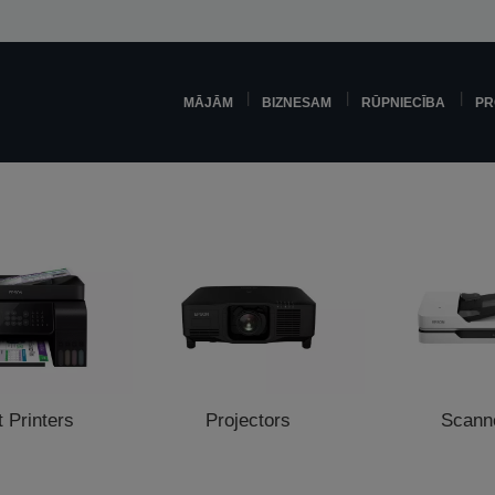
MĀJĀM
BIZNESAM
RŪPNIECĪBA
PR
t Printers
Projectors
Scann