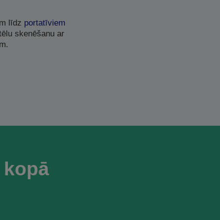
em līdz
portatīviem
ttēlu skenēšanu ar
ām.
 kopā