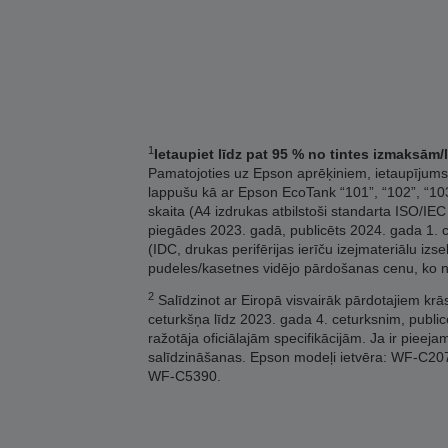
1
Ietaupiet līdz pat 95 % no tintes izmaksām
Pamatojoties uz Epson aprēķiniem, ietaupījums 
lappušu kā ar Epson EcoTank “101”, “102”, “103”
skaita (A4 izdrukas atbilstoši standarta ISO/IEC
piegādes 2023. gadā, publicēts 2024. gada 1. ce
(IDC, drukas perifērijas ierīču izejmateriālu iz
pudeles/kasetnes vidējo pārdošanas cenu, ko 
2
Salīdzinot ar Eiropā visvairāk pārdotajiem kr
ceturkšņa līdz 2023. gada 4. ceturksnim, public
ražotāja oficiālajām specifikācijām. Ja ir pieeja
salīdzināšanas. Epson modeļi ietvēra: WF-
WF-C5390.