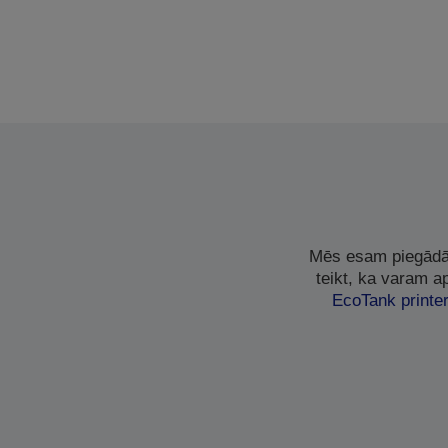
Mēs esam piegādāj
teikt, ka varam a
EcoTank printer