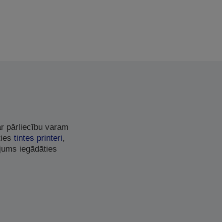
r pārliecību varam
ties
tintes printeri
,
jums iegādāties