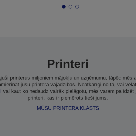
Printeri
uši printerus miljoniem mājokļu un uzņēmumu, tāpēc mēs a
pmierināt jūsu printera vajadzības. Neatkarīgi no tā, vai vēla
i
vai kaut ko nedaudz vairāk pielāgotu, mēs varam palīdzēt 
printeri, kas ir piemērots tieši jums.
MŪSU PRINTERA KLĀSTS