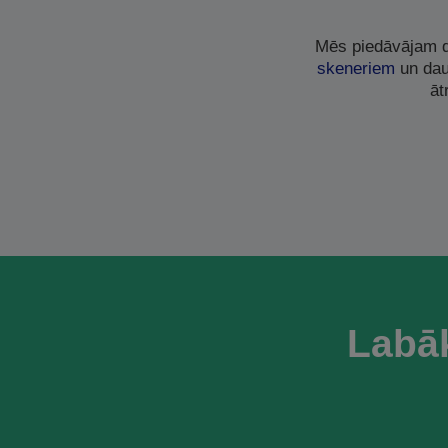
Mēs piedāvājam d
skeneriem
un dau
āt
Labā