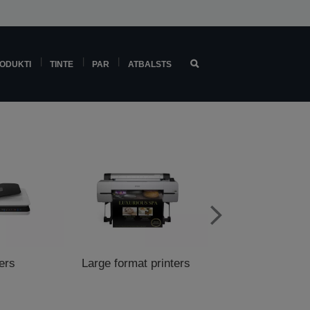
ODUKTI
TINTE
PAR
ATBALSTS
ers
Large format printers
POS