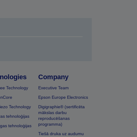
nologies
Company
ee Technology
Executive Team
onCore
Epson Europe Electronics
iezo Technology
Digigraphie® (sertificēta
mākslas darbu
vas tehnoloģijas
reproducēšanas
programma)
īgas tehnoloģijas
Tiešā druka uz audumu