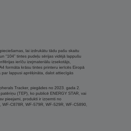
pieciešamas, lai izdrukātu tādu pašu skaitu
n “104” tintes pudeļu sērijas vidējā lappušu
ērijas ierīču izejmateriālu izsekotājs,
4 formāta krāsu tintes printeru ierīcēs Eiropā
 par lappusi aprēķināta, dalot attiecīgās
ipherals Tracker, piegādes no 2023. gada 2.
jas patēriņu (TEP), ko publicē ENERGY STAR, vai
av pieejami, produkti ir izņemti no
9R, WF-C878R, WF-579R, WF-529R, WF-C5890,