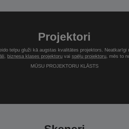
Projektori
ido telpu gluži kā augstas kvalitātes projektors. Neatkarīgi 
li
,
biznesa klases projektoru
vai
spēļu projektoru
, mēs to n
MŪSU PROJEKTORU KLĀSTS