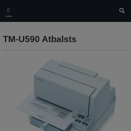
Skip
to
Meklē
main
Izvēlne
content
TM-U590 Atbalsts