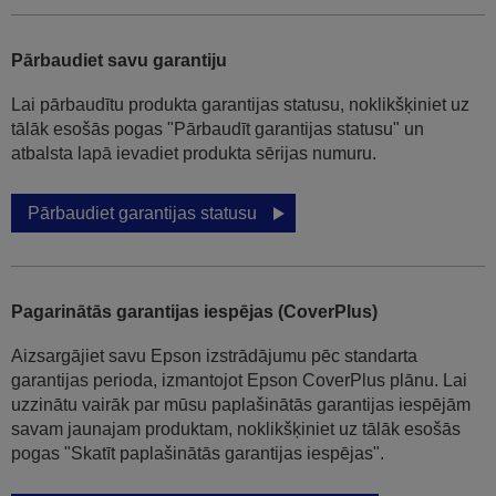
Pārbaudiet savu garantiju
Lai pārbaudītu produkta garantijas statusu, noklikšķiniet uz
tālāk esošās pogas "Pārbaudīt garantijas statusu" un
atbalsta lapā ievadiet produkta sērijas numuru.
Pārbaudiet garantijas statusu
Pagarinātās garantijas iespējas (CoverPlus)
Aizsargājiet savu Epson izstrādājumu pēc standarta
garantijas perioda, izmantojot Epson CoverPlus plānu. Lai
uzzinātu vairāk par mūsu paplašinātās garantijas iespējām
savam jaunajam produktam, noklikšķiniet uz tālāk esošās
pogas "Skatīt paplašinātās garantijas iespējas".