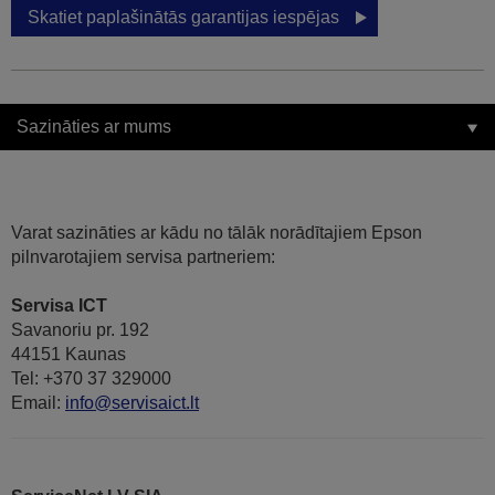
Skatiet paplašinātās garantijas iespējas
Sazināties ar mums
Varat sazināties ar kādu no tālāk norādītajiem Epson
pilnvarotajiem servisa partneriem:
Servisa ICT
Savanoriu pr. 192
44151 Kaunas
Tel: +370 37 329000
Email:
info@servisaict.lt