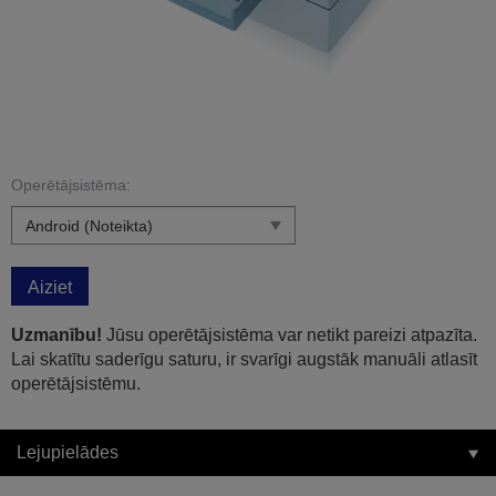
Operētājsistēma:
Aiziet
Uzmanību!
Jūsu operētājsistēma var netikt pareizi atpazīta.
Lai skatītu saderīgu saturu, ir svarīgi augstāk manuāli atlasīt
operētājsistēmu.
Lejupielādes