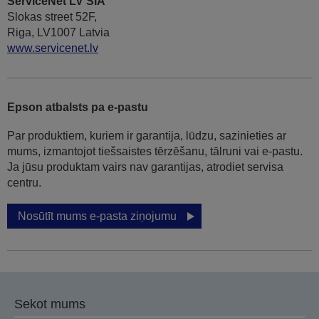
ServiceNet LV SIA
Slokas street 52F,
Riga, LV1007 Latvia
www.servicenet.lv
Epson atbalsts pa e-pastu
Par produktiem, kuriem ir garantija, lūdzu, sazinieties ar
mums, izmantojot tiešsaistes tērzēšanu, tālruni vai e-pastu.
Ja jūsu produktam vairs nav garantijas, atrodiet servisa
centru.
Nosūtīt mums e-pasta ziņojumu
Sekot mums