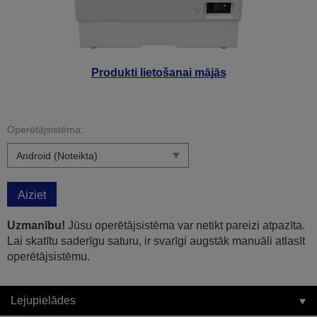
Produkti lietošanai mājās
Operētājsistēma:
Aiziet
Uzmanību!
Jūsu operētājsistēma var netikt pareizi atpazīta.
Lai skatītu saderīgu saturu, ir svarīgi augstāk manuāli atlasīt
operētājsistēmu.
Lejupielādes