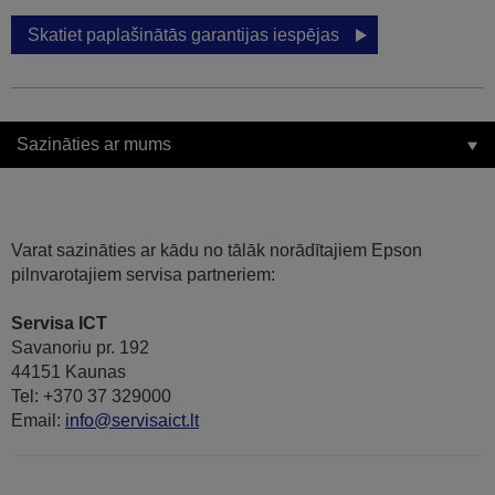
Skatiet paplašinātās garantijas iespējas
Sazināties ar mums
Varat sazināties ar kādu no tālāk norādītajiem Epson
pilnvarotajiem servisa partneriem:
Servisa ICT
Savanoriu pr. 192
44151 Kaunas
Tel: +370 37 329000
Email:
info@servisaict.lt