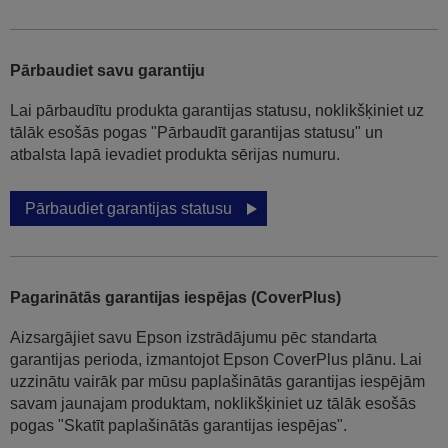
Pārbaudiet savu garantiju
Lai pārbaudītu produkta garantijas statusu, noklikšķiniet uz
tālāk esošās pogas "Pārbaudīt garantijas statusu" un
atbalsta lapā ievadiet produkta sērijas numuru.
Pārbaudiet garantijas statusu
Pagarinātās garantijas iespējas (CoverPlus)
Aizsargājiet savu Epson izstrādājumu pēc standarta
garantijas perioda, izmantojot Epson CoverPlus plānu. Lai
uzzinātu vairāk par mūsu paplašinātās garantijas iespējām
savam jaunajam produktam, noklikšķiniet uz tālāk esošās
pogas "Skatīt paplašinātās garantijas iespējas".