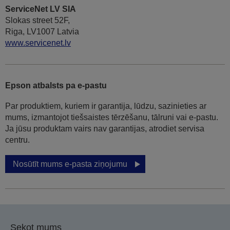
ServiceNet LV SIA
Slokas street 52F,
Riga, LV1007 Latvia
www.servicenet.lv
Epson atbalsts pa e-pastu
Par produktiem, kuriem ir garantija, lūdzu, sazinieties ar
mums, izmantojot tiešsaistes tērzēšanu, tālruni vai e-pastu.
Ja jūsu produktam vairs nav garantijas, atrodiet servisa
centru.
Nosūtīt mums e-pasta ziņojumu
Sekot mums