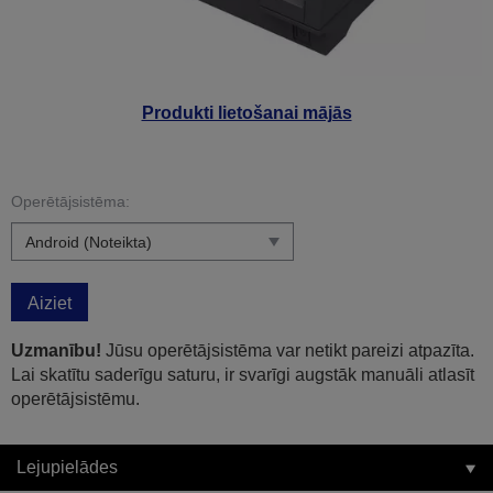
Produkti lietošanai mājās
Operētājsistēma:
Aiziet
Uzmanību!
Jūsu operētājsistēma var netikt pareizi atpazīta.
Lai skatītu saderīgu saturu, ir svarīgi augstāk manuāli atlasīt
operētājsistēmu.
Lejupielādes