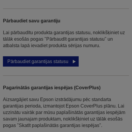
Pārbaudiet savu garantiju
Lai pārbaudītu produkta garantijas statusu, noklikšķiniet uz
tālāk esošās pogas "Pārbaudīt garantijas statusu" un
atbalsta lapā ievadiet produkta sērijas numuru.
Pārbaudiet garantijas statusu
Pagarinātās garantijas iespējas (CoverPlus)
Aizsargājiet savu Epson izstrādājumu pēc standarta
garantijas perioda, izmantojot Epson CoverPlus plānu. Lai
uzzinātu vairāk par mūsu paplašinātās garantijas iespējām
savam jaunajam produktam, noklikšķiniet uz tālāk esošās
pogas "Skatīt paplašinātās garantijas iespējas".