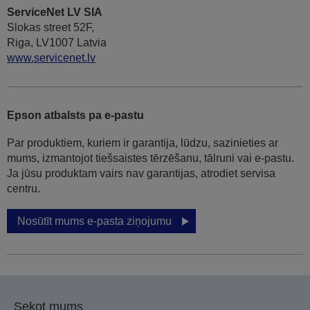
ServiceNet LV SIA
Slokas street 52F,
Riga, LV1007 Latvia
www.servicenet.lv
Epson atbalsts pa e-pastu
Par produktiem, kuriem ir garantija, lūdzu, sazinieties ar
mums, izmantojot tiešsaistes tērzēšanu, tālruni vai e-pastu.
Ja jūsu produktam vairs nav garantijas, atrodiet servisa
centru.
Nosūtīt mums e-pasta ziņojumu
Sekot mums