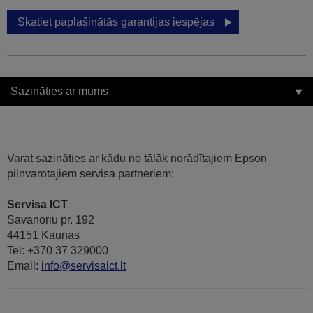
Skatiet paplašinātās garantijas iespējas
Sazināties ar mums
Varat sazināties ar kādu no tālāk norādītajiem Epson
pilnvarotajiem servisa partneriem:
Servisa ICT
Savanoriu pr. 192
44151 Kaunas
Tel: +370 37 329000
Email:
info@servisaict.lt