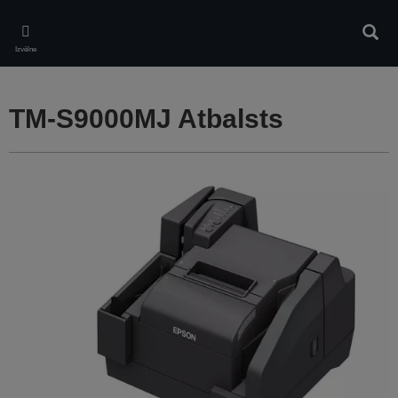
Skip
to
Meklē
main
Izvēlne
content
TM-S9000MJ Atbalsts