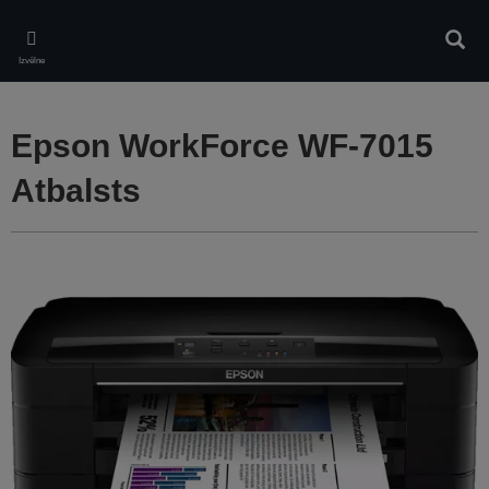
Skip
to
Meklē
main
Izvēlne
content
Epson WorkForce WF-7015
Atbalsts