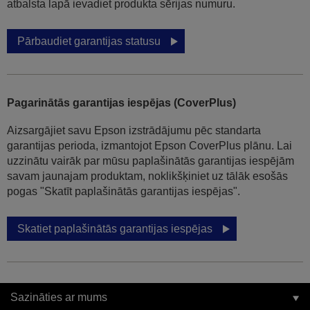
atbalsta lapā ievadiet produkta sērijas numuru.
Pārbaudiet garantijas statusu
Pagarinātās garantijas iespējas (CoverPlus)
Aizsargājiet savu Epson izstrādājumu pēc standarta
garantijas perioda, izmantojot Epson CoverPlus plānu. Lai
uzzinātu vairāk par mūsu paplašinātās garantijas iespējām
savam jaunajam produktam, noklikšķiniet uz tālāk esošās
pogas "Skatīt paplašinātās garantijas iespējas".
Skatiet paplašinātās garantijas iespējas
Sazināties ar mums