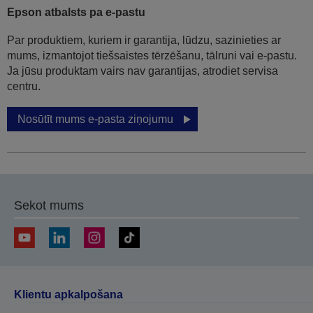
Epson atbalsts pa e-pastu
Par produktiem, kuriem ir garantija, lūdzu, sazinieties ar
mums, izmantojot tiešsaistes tērzēšanu, tālruni vai e-pastu.
Ja jūsu produktam vairs nav garantijas, atrodiet servisa
centru.
Nosūtīt mums e-pasta ziņojumu
Sekot mums
Klientu apkalpošana